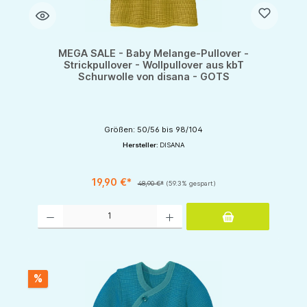
MEGA SALE - Baby Melange-Pullover -
Strickpullover - Wollpullover aus kbT
Schurwolle von disana - GOTS
Größen: 50/56 bis 98/104
Hersteller:
DISANA
19,90 €*
48,90 €*
(59.3% gespart)
Produkt Anzahl: Gib den gewünschten Wert ein oder benutze die Schaltflächen um d
%