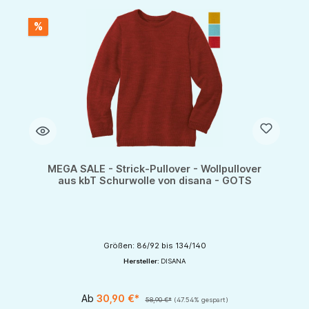
%
MEGA SALE - Strick-Pullover - Wollpullover
aus kbT Schurwolle von disana - GOTS
Größen: 86/92 bis 134/140
Hersteller:
DISANA
Ab
30,90 €*
58,90 €*
(47.54% gespart)