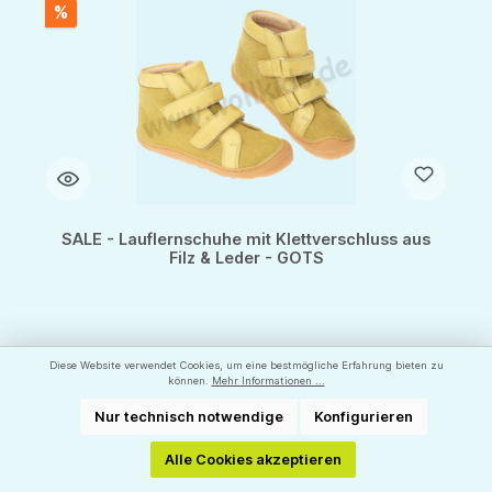
%
SALE - Lauflernschuhe mit Klettverschluss aus
Filz & Leder - GOTS
Lauflern-Größen: 23 bis 28
Diese Website verwendet Cookies, um eine bestmögliche Erfahrung bieten zu
können.
Mehr Informationen ...
Hersteller:
DISANA
Nur technisch notwendige
Konfigurieren
59,90 €*
95,90 €*
(37.54% gespart)
Alle Cookies akzeptieren
Produkt Anzahl: Gib den gewünschten Wert ein oder benutze die Schaltflächen um d