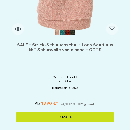
SALE - Strick-Schlauchschal - Loop Scarf aus
kbT Schurwolle von disana - GOTS
Größen: 1 und 2
Für Alle!
Hersteller:
DISANA
Ab
19,90 €*
24,90 €*
(20.08% gespart)
Details