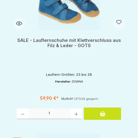
SALE - Lauflernschuhe mit Klettverschluss aus
Filz & Leder - GOTS
Lauflern-Größen: 23 bis 28
Hersteller:
DISANA
59,90 €*
95,90 €*
(37.54% gespart)
Produkt Anzahl: Gib den gewünschten Wert ein oder benutze die Schaltflächen um d