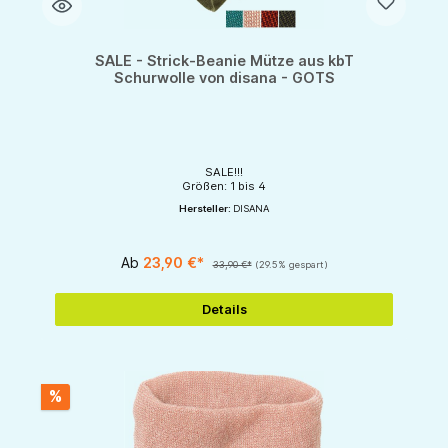
SALE - Strick-Beanie Mütze aus kbT
Schurwolle von disana - GOTS
SALE!!!
Größen: 1 bis 4
Hersteller:
DISANA
Ab
23,90 €*
33,90 €*
(29.5% gespart)
Details
%