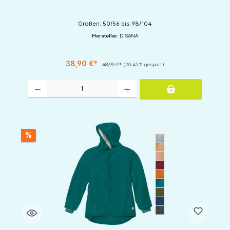
Größen: 50/56 bis 98/104
Hersteller:
DISANA
38,90 €*
48,90 €*
(20.45% gespart)
Produkt Anzahl: Gib den gewünschten Wert ein oder benutze die Schaltflächen um d
%