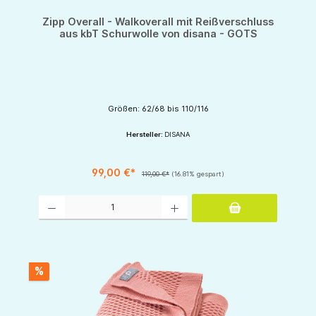
Zipp Overall - Walkoverall mit Reißverschluss
aus kbT Schurwolle von disana - GOTS
Größen: 62/68 bis 110/116
Hersteller:
DISANA
99,00 €*
119,00 €*
(16.81% gespart)
Produkt Anzahl: Gib den gewünschten Wert ein oder benutze die Schaltflächen um d
%