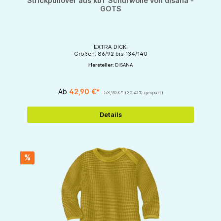
Strickpullover aus kbT Schurwolle von disana -
GOTS
EXTRA DICK!
Größen: 86/92 bis 134/140
Hersteller:
DISANA
Ab
42,90 €*
53,90 €*
(20.41% gespart)
Details
%