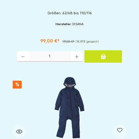
Größen: 62/68 bis 110/116
Hersteller:
DISANA
99,00 €*
119,00 €*
(16.81% gespart)
Produkt Anzahl: Gib den gewünschten Wert ein oder benutze die Schaltflächen um d
%