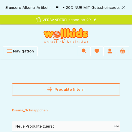
alt springen
20% NUR MIT Gutscheincode: AlkenaSSV - - ❤ - - Nur im Bestellablauf dire
VERSANDFREI schon ab 99,-€
Navigation
Produkte filtern
Disana_Schnäppchen