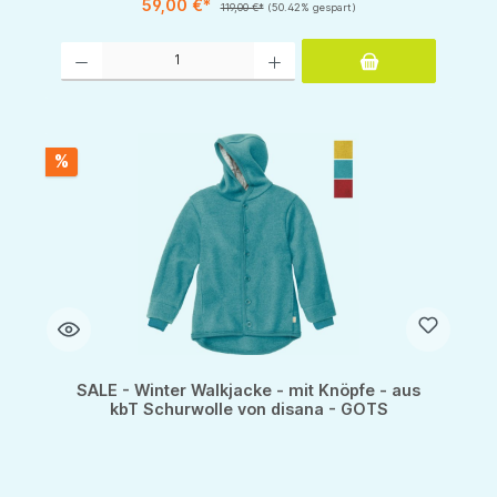
59,00 €*
119,00 €*
(50.42% gespart)
Produkt Anzahl: Gib den gewünschten Wert ein oder benutze die Schaltflächen um d
%
SALE - Winter Walkjacke - mit Knöpfe - aus
kbT Schurwolle von disana - GOTS