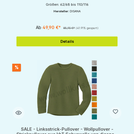
Größen: 62/68 bis 110/116
Hersteller:
DISANA
Ab
49,90 €*
85,90 €*
(41.91% gespart)
Details
%
SALE - Linksstrick-Pullover - Wollpullover -