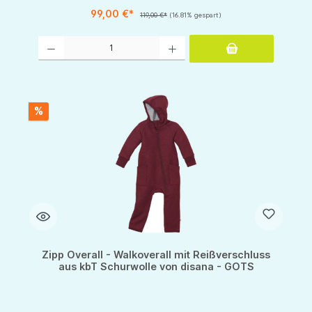
99,00 €*
119,00 €*
(16.81% gespart)
Produkt Anzahl: Gib den gewünschten Wert ein oder benutze die Schaltflächen um d
%
Zipp Overall - Walkoverall mit Reißverschluss
aus kbT Schurwolle von disana - GOTS