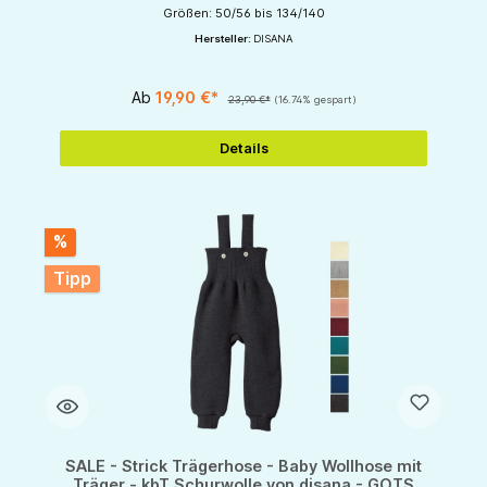
Größen: 50/56 bis 134/140
Hersteller:
DISANA
Ab
19,90 €*
23,90 €*
(16.74% gespart)
Details
%
Tipp
SALE - Strick Trägerhose - Baby Wollhose mit
Träger - kbT Schurwolle von disana - GOTS