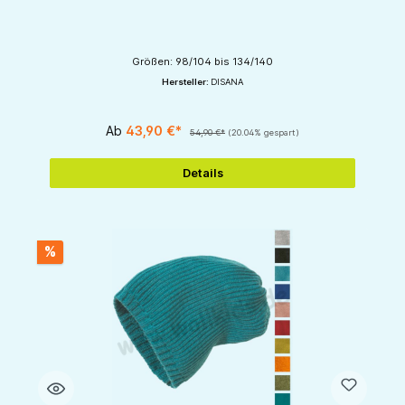
Größen: 98/104 bis 134/140
Hersteller:
DISANA
Ab
43,90 €*
54,90 €*
(20.04% gespart)
Details
%