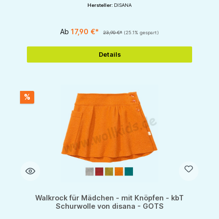
Hersteller:
DISANA
Ab
17,90 €*
23,90 €*
(25.1% gespart)
Details
%
Walkrock für Mädchen - mit Knöpfen - kbT
Schurwolle von disana - GOTS