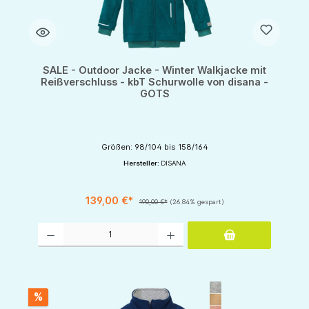
SALE - Outdoor Jacke - Winter Walkjacke mit
Reißverschluss - kbT Schurwolle von disana -
GOTS
Größen: 98/104 bis 158/164
Hersteller:
DISANA
139,00 €*
190,00 €*
(26.84% gespart)
Produkt Anzahl: Gib den gewünschten Wert ein oder benutze die Schaltflächen um d
%