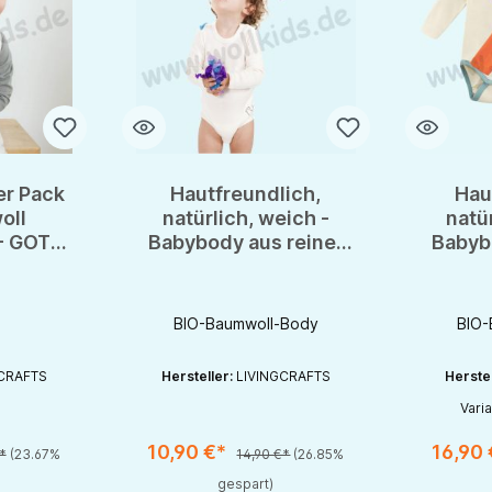
er Pack
Hautfreundlich,
Hau
oll
natürlich, weich -
natü
- GOTS
Babybody aus reiner
Babyb
tzchen
BIO Baumwolle von
BIO B
ägern
Livingcrafts
Li
BIO-Baumwoll-Body
BIO-
CRAFTS
Hersteller:
LIVINGCRAFTS
Herste
Produk
Vari
10,90 €*
16,90
*
(23.67%
14,90 €*
(26.85%
chaltflächen um die Anzahl zu erhöhen oder zu reduzieren.
en gewünschten Wert ein oder benutze die Schaltflächen um die Anzahl zu e
Produkt Anzahl: Gib den gewünschten Wert ein oder be
gespart)