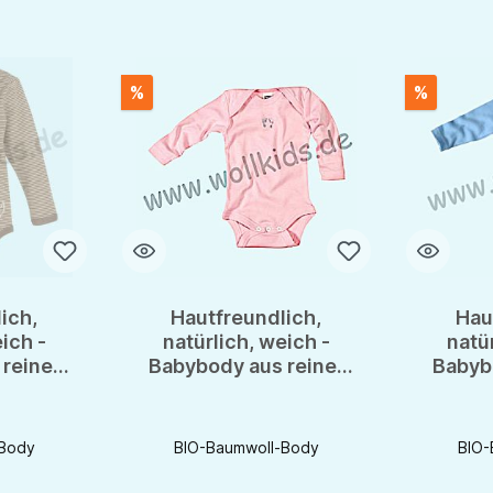
%
%
ich,
Hautfreundlich,
Hau
ich -
natürlich, weich -
natü
reiner
Babybody aus reiner
Babyb
e von
BIO Baumwolle von
BIO B
fts
Livingcrafts
Li
-Body
BIO-Baumwoll-Body
BIO-