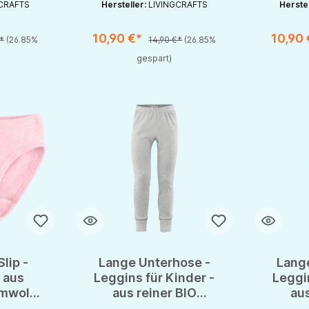
CRAFTS
Hersteller:
LIVINGCRAFTS
Herste
10,90 €*
10,90
*
(26.85%
14,90 €*
(26.85%
chaltflächen um die Anzahl zu erhöhen oder zu reduzieren.
en gewünschten Wert ein oder benutze die Schaltflächen um die Anzahl zu e
Produkt Anzahl: Gib den gewünschten Wert ein oder be
Produkt An
gespart)
Slip -
Lange Unterhose -
Lang
 aus
Leggins für Kinder -
Leggin
umwolle
aus reiner BIO
aus
Baumwolle GOTS von
Baumwo