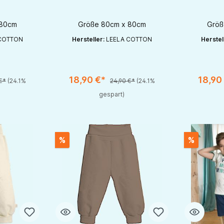
ton
Leela Cotton
Le
 80cm
Größe 80cm x 80cm
Größ
COTTON
Hersteller:
LEELA COTTON
Herstel
ib den gewünschten Wert ein oder benutze die Schaltflächen um die Anzahl
Produkt Anzahl: Gib den gewünschten Wert ein od
Produk
18,90 €*
18,90
€*
(24.1%
24,90 €*
(24.1%
gespart)
%
%