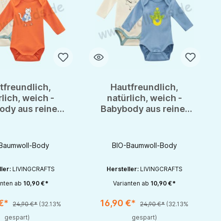
tfreundlich,
Hautfreundlich,
rlich, weich -
natürlich, weich -
ody aus reiner
Babybody aus reiner
aumwolle von
BIO Baumwolle von
vingcrafts
Livingcrafts
Baumwoll-Body
BIO-Baumwoll-Body
ller:
LIVINGCRAFTS
Hersteller:
LIVINGCRAFTS
t Anzahl: Gib den gewünschten Wert ein oder benutze die Schaltflächen um 
Produkt Anzahl: Gib den gewünschten W
anten ab
10,90 €*
Varianten ab
10,90 €*
1
1
 €*
16,90 €*
24,90 €*
(32.13%
24,90 €*
(32.13%
rhöhen oder zu reduzieren.
nutze die Schaltflächen um die Anzahl zu erhöhen oder zu reduzieren.
gespart)
gespart)