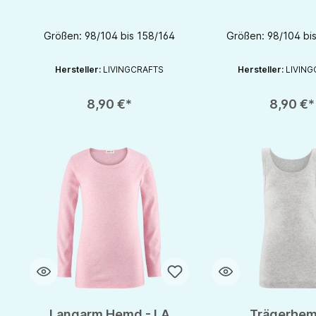
Livingcrafts
Livingcra
Größen: 98/104 bis 158/164
Größen: 98/104 bi
Hersteller:
LIVINGCRAFTS
Hersteller:
LIVING
Produkt Anzahl: Gib den gewünschten Wert ein oder benutze die S
Produkt Anzahl: Gib d
8,90 €*
8,90 €*
Langarm Hemd - LA
Trägerhem