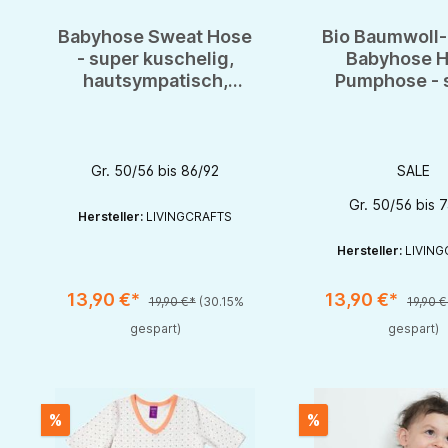
Babyhose Sweat Hose
Bio Baumwoll-
- super kuschelig,
Babyhose 
hautsympatisch,
Pumphose - 
natürlich - aus reiner
kuscheli
BIO Baumwolle
hautsympat
Gr. 50/56 bis 86/92
SALE
Gr. 50/56 bis 
Hersteller:
LIVINGCRAFTS
Hersteller:
LIVING
13,90 €*
13,90 €*
19,90 €*
(30.15%
19,90 
Produkt Anzahl: Gib d
gespart)
gespart)
%
%