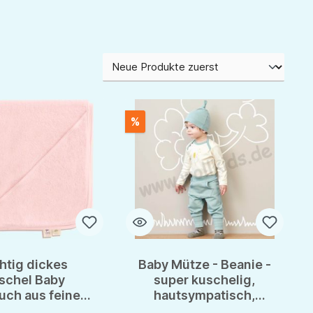
%
htig dickes
Baby Mütze - Beanie -
schel Baby
super kuschelig,
uch aus feiner
hautsympatisch,
aumwolle von
natürlich - aus reiner