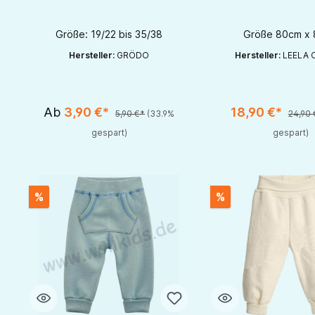
Leela Cot
Größe: 19/22 bis 35/38
Größe 80cm x
Hersteller:
GRÖDO
Hersteller:
LEELA 
Produkt Anzahl: G
Ab
3,90 €*
18,90 €*
5,90 €*
(33.9%
24,90 
gespart)
gespart)
%
%