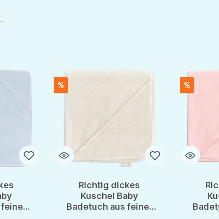
..
%
%
ckes
Richtig dickes
Ric
aby
Kuschel Baby
Ku
feiner
Badetuch aus feiner
Badet
e von
BIO Baumwolle von
BIO B