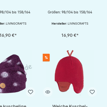
vingcrafts
von Livingcrafts
98/104 bis 158/164
Größen: 98/104 bis 158/164
ller:
LIVINGCRAFTS
Hersteller:
LIVINGCRAFTS
rhöhen oder zu reduzieren.
nutze die Schaltflächen um die Anzahl zu erhöhen oder zu reduzieren.
zahl: Gib den gewünschten Wert ein oder benutze die Schaltflächen um die 
Produkt Anzahl: Gib den gewünschten Wert 
16,90 €*
16,90 €*
%
e kuschelige
Weiche Kuschel-