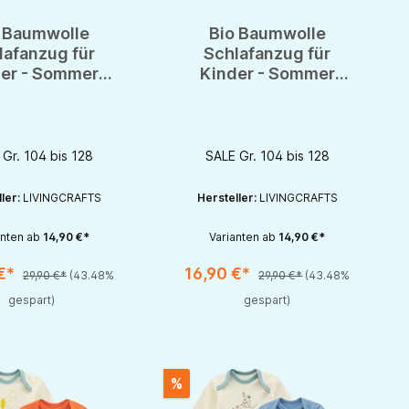
 Baumwolle
Bio Baumwolle
lafanzug für
Schlafanzug für
er - Sommer
Kinder - Sommer
afi - GOTS -
Schlafi - GOTS -
Organic
Organic
SALE Gr. 104 bis 128
SALE Gr. 104 bis 128
ller:
LIVINGCRAFTS
Hersteller:
LIVINGCRAFTS
anten ab
14,90 €*
Varianten ab
14,90 €*
 €*
16,90 €*
29,90 €*
(43.48%
29,90 €*
(43.48%
rhöhen oder zu reduzieren.
nutze die Schaltflächen um die Anzahl zu erhöhen oder zu reduzieren.
zahl: Gib den gewünschten Wert ein oder benutze die Schaltflächen um die 
Produkt Anzahl: Gib den gewünschten Wert 
gespart)
gespart)
%