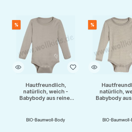
%
%
Hautfreundlich,
Hautfreundl
natürlich, weich -
natürlich, we
Babybody aus reiner
Babybody aus 
BIO Baumwolle von
BIO Baumwoll
Livingcrafts
Livingcra
BIO-Baumwoll-Body
BIO-Baumwoll