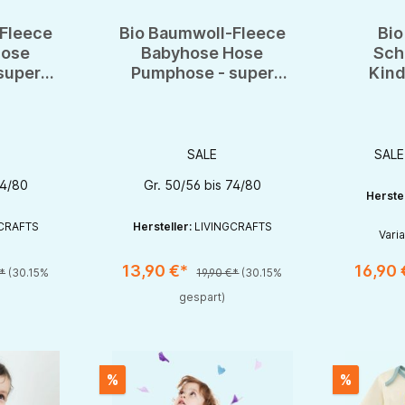
Fleece
Bio Baumwoll-Fleece
Bio
Hose
Babyhose Hose
Sch
super
Pumphose - super
Kind
g,
kuschelig,
Schl
isch
hautsympatisch
SALE
74/80
Gr. 50/56 bis 74/80
Herste
CRAFTS
Hersteller:
LIVINGCRAFTS
Vari
13,90 €*
16,90
€*
(30.15%
19,90 €*
(30.15%
en gewünschten Wert ein oder benutze die Schaltflächen um die Anzahl zu e
Produkt Anzahl: Gib den gewünschten Wert ein oder be
Produkt An
gespart)
%
%