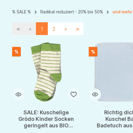
% SALE %
Radikal reduziert - 20% bis 50%
und mehr.
1
2
%
%
SALE: Kuschelige
Richtig di
Grödo Kinder Socken
Kuschel B
geringelt aus BIO
Badetuch aus 
Bumwolle GOTS
BIO Baumwoll