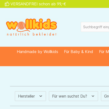
VERSANDFREI schon ab 99,-€
springen
Zur Hauptnavigation springen
Handmade by Wollkids
Für Baby & Kind
Für 
Hersteller
Für wen suchst Du?
G