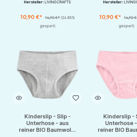
Hersteller:
LIVINGCRAFTS
Hersteller:
LIVING
10,90 €*
10,90 €*
14,90 €*
(26.85%
14,90 €
Produkt Anzahl: Gib den gewünschten Wert ein oder benutze die S
Produkt Anzahl: Gib d
gespart)
gespart)
Kinderslip - Slip -
Kinderslip - 
Unterhose - aus
Unterhose -
reiner BIO Baumwolle
reiner BIO Ba
GOTS von
GOTS von