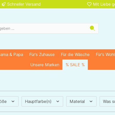
Schneller Versand
Mit Liebe 
Mama & Papa
Für's Zuhause
Für die Wäsche
Für's Woh
Unsere Marken
% SALE %
röße
Hauptfarbe(n)
Material
Was s