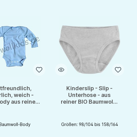
tfreundlich,
Kinderslip - Slip -
rlich, weich -
Unterhose - aus
ody aus reiner
reiner BIO Baumwolle
aumwolle von
GOTS von
vingcrafts
Livingcrafts
Baumwoll-Body
Größen: 98/104 bis 158/164