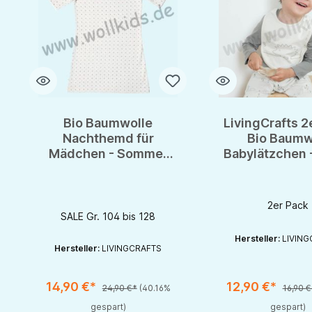
Bio Baumwolle
LivingCrafts 2
Nachthemd für
Bio Baumw
Mädchen - Sommer
Babylätzchen 
Schlafi - GOTS -
- Geniale Lä
Organic
mit Rückentr
2er Pack
SALE Gr. 104 bis 128
Hersteller:
LIVING
Hersteller:
LIVINGCRAFTS
14,90 €*
12,90 €*
24,90 €*
(40.16%
16,90 €
Produkt Anzahl: Gib den gewünschten Wert ein oder benutze die S
Produkt Anzahl: Gib d
gespart)
gespart)