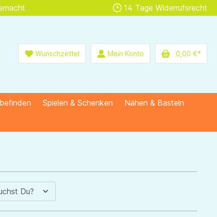
gemacht
14 Tage Widerrufsrecht
Wunschzettel
Mein Konto
0,00 €*
lbefinden
Spielen & Schenken
Nähen & Basteln
uchst Du?