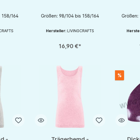
fts
Livingcrafts
Li
s 158/164
Größen: 98/104 bis 158/164
Größen: 
CRAFTS
Hersteller:
LIVINGCRAFTS
Herste
chaltflächen um die Anzahl zu erhöhen oder zu reduzieren.
en gewünschten Wert ein oder benutze die Schaltflächen um die Anzahl zu e
Produkt Anzahl: Gib den gewünschten Wert ein oder be
Produkt An
16,90 €*
%
d -
Trägerhemd -
Dick