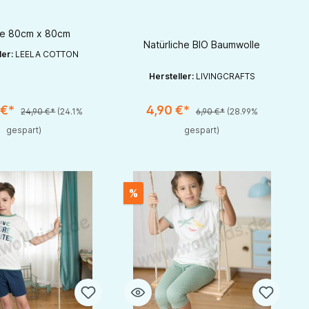
ela Cotton
BIO Baumwolle
e 80cm x 80cm
Natürliche BIO Baumwolle
ler:
LEELA COTTON
Hersteller:
LIVINGCRAFTS
 zu erhöhen oder zu reduzieren.
er benutze die Schaltflächen um die Anzahl zu erhöhen oder zu reduzieren.
t Anzahl: Gib den gewünschten Wert ein oder benutze die Schaltflächen um
 €*
4,90 €*
24,90 €*
(24.1%
6,90 €*
(28.99%
gespart)
gespart)
%