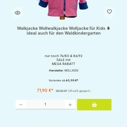
Walkjacke Wollwalkjacke Wolljacke für Kids 🌲
ideal auch für den Waldkindergarten
nur noch 74/80 & 86/92
SALE mit
MEGA RABATT
Hersteller:
WOLLKIDS
Varianten ab
65,90 €*
71,90 €*
101,90 €*
(29.44% gespart)
Produkt Anzahl: Gib den gewünschten Wert ein oder benutze die Schaltflächen um d