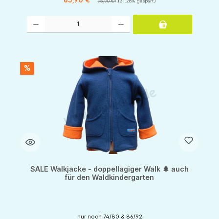
95,90 €*
(31.28% gespart)
Produkt Anzahl: Gib den gewünschten Wert ein oder benutze die Schaltflächen um d
%
SALE Walkjacke - doppellagiger Walk 🌲 auch
für den Waldkindergarten
nur noch 74/80 & 86/92