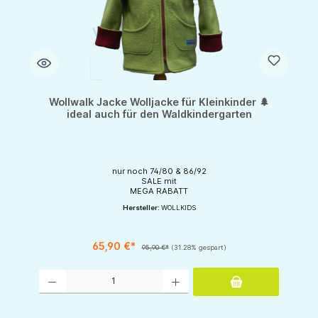
Wollwalk Jacke Wolljacke für Kleinkinder 🌲
ideal auch für den Waldkindergarten
nur noch 74/80 & 86/92
SALE mit
MEGA RABATT
Hersteller:
WOLLKIDS
65,90 €*
95,90 €*
(31.28% gespart)
Produkt Anzahl: Gib den gewünschten Wert ein oder benutze die Schaltflächen um d