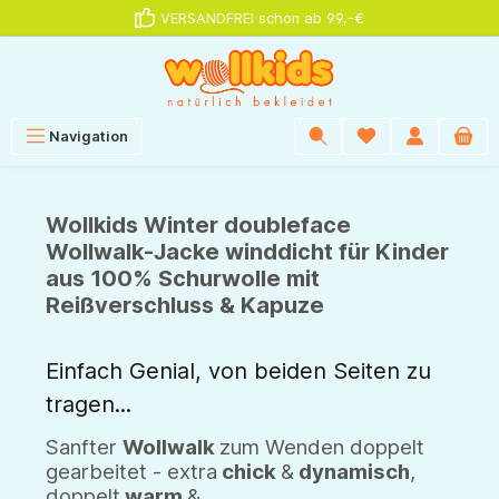
VERSANDFREI schon ab 99,-€
alt springen
Navigation
Wollkids Winter doubleface
Wollwalk-Jacke winddicht für Kinder
aus 100% Schurwolle mit
Reißverschluss & Kapuze
Einfach Genial, von beiden Seiten zu
tragen...
Sanfter
Wollwalk
zum Wenden doppelt
gearbeitet - extra
chick
&
dynamisch
,
doppelt
warm
&