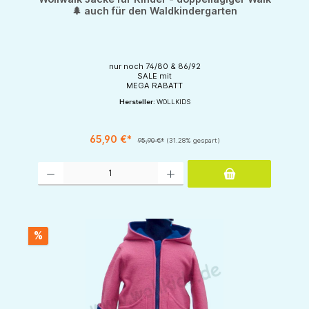
🌲 auch für den Waldkindergarten
nur noch 74/80 & 86/92
SALE mit
MEGA RABATT
Hersteller:
WOLLKIDS
65,90 €*
95,90 €*
(31.28% gespart)
Produkt Anzahl: Gib den gewünschten Wert ein oder benutze die Schaltflächen um d
%