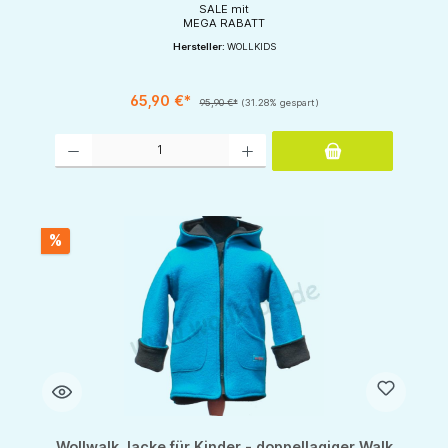
SALE mit
MEGA RABATT
Hersteller:
WOLLKIDS
65,90 €*
95,90 €*
(31.28% gespart)
Produkt Anzahl: Gib den gewünschten Wert ein oder benutze die Schaltflächen um d
%
Wollwalk Jacke für Kinder - doppellagiger Walk