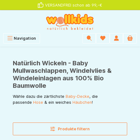
VERSANDFREI schon ab 99,-€
alt springen
Navigation
Natürlich Wickeln - Baby
Mullwaschlappen, Windelvlies &
Windeleinlagen aus 100% Bio
Baumwolle
Wähle dazu die zärtlichste
Baby-Decke
, die
passende
Hose
& ein weiches
Häubchen
!
Produkte filtern