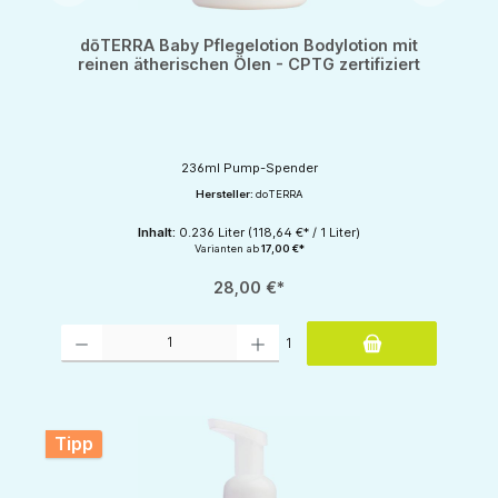
dōTERRA Baby Pflegelotion Bodylotion mit
reinen ätherischen Ölen - CPTG zertifiziert
236ml Pump-Spender
Hersteller:
doTERRA
Inhalt:
0.236 Liter
(118,64 €* / 1 Liter)
Varianten ab
17,00 €*
28,00 €*
Produkt Anzahl: Gib den gewünschten Wert ein oder benutze die Schaltflächen um d
1
Tipp