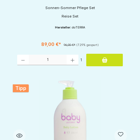
Sonnen-Sommer Pflege Set
Reise Set
Hersteller:
doTERRA
89,00 €*
96,00 €*
(7.29% gespart)
Produkt Anzahl: Gib den gewünschten Wert ein oder benutze die Schaltflächen um d
1
Tipp