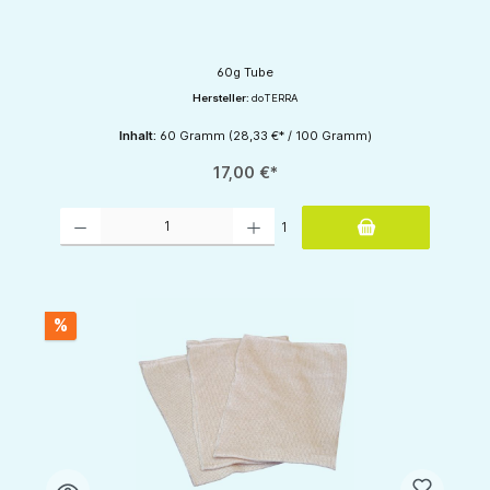
60g Tube
Hersteller:
doTERRA
Inhalt:
60 Gramm
(28,33 €* / 100 Gramm)
17,00 €*
Produkt Anzahl: Gib den gewünschten Wert ein oder benutze die Schaltflächen um d
1
%