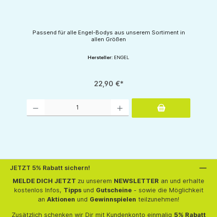
Passend für alle Engel-Bodys aus unserem Sortiment in
allen Größen
Hersteller:
ENGEL
22,90 €*
Produkt Anzahl: Gib den gewünschten Wert ein oder benutze die Schaltflächen um d
JETZT 5% Rabatt sichern!
MELDE DICH JETZT
zu unserem
NEWSLETTER
an und erhalte
kostenlos Infos,
Tipps
und
Gutscheine
- sowie die Möglichkeit
an
Aktionen
und
Gewinnspielen
teilzunehmen!
Zusätzlich schenken wir Dir mit Kundenkonto einmalig
5% Rabatt