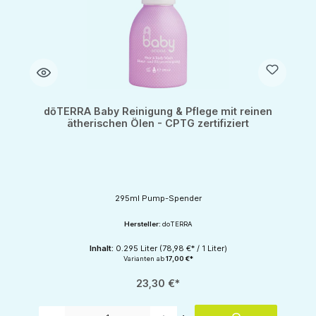
dōTERRA Baby Reinigung & Pflege mit reinen
ätherischen Ölen - CPTG zertifiziert
295ml Pump-Spender
Hersteller:
doTERRA
Inhalt:
0.295 Liter
(78,98 €* / 1 Liter)
Varianten ab
17,00 €*
23,30 €*
Produkt Anzahl: Gib den gewünschten Wert ein oder benutze die Schaltflächen um d