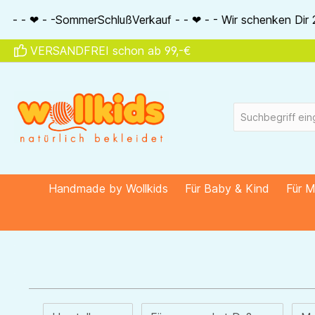
springen
Zur Hauptnavigation springen
Verkauf - - ❤ - - Wir schenken Dir 20% auf alle Seidenartike
VERSANDFREI schon ab 99,-€
Handmade by Wollkids
Für Baby & Kind
Für 