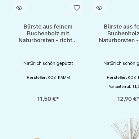
Bürste aus feinem
Bürste aus f
Buchenholz mit
Buchenholz
Naturborsten - richtig
Naturborsten -
schön & gesund leben
schön & gesun
Natürlich schön geputzt
Natürlich schön 
Hersteller:
KOSTKAMM
Hersteller:
KOST
Varianten ab
11,
Produkt Anzahl: Gib den gewünschten Wert ein oder benutze die S
Produkt Anzahl: Gib d
11,50 €*
12,90 €