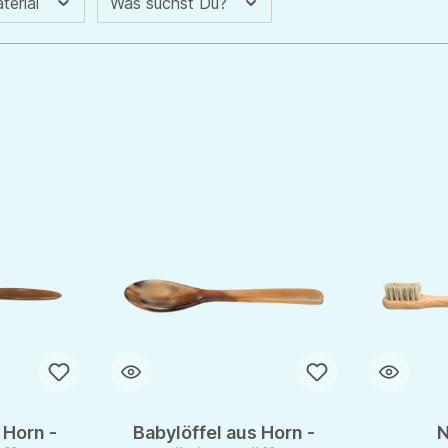
terial
Was suchst Du?
 Horn -
Babylöffel aus Horn -
N