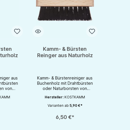
rsten
Kamm- & Bürsten
turholz
Reinger aus Naturholz
niger aus
Kamm- & Bürstenreiniger aus
htbürsten
Buchenholz mit Drahtbürsten
en von
oder Naturborsten von
- und
KostkammKamm- und
KAMM
Hersteller:
KOSTKAMM
us Buche,
Bürstenreiniger aus Buche,
oder
Drahtborsten oder
Varianten ab
5,90 €*
 zur
Naturborsten zur
chaltflächen um die Anzahl zu erhöhen oder zu reduzieren.
en gewünschten Wert ein oder benutze die Schaltflächen um die Anzahl zu e
Produkt Anzahl: Gib den gewünschten Wert ein oder be
estellt in
HaarentfernungHergestellt in
6,50 €*
d.
Deutschland.