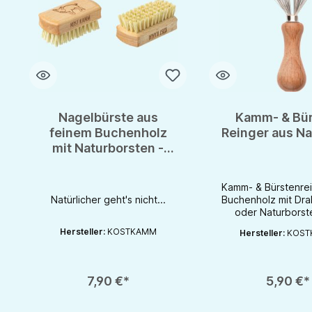
Nagelbürste aus
Kamm- & Bü
feinem Buchenholz
Reinger aus Na
mit Naturborsten -
richtig schön &
gesund leben
Kamm- & Bürstenrei
Natürlicher geht's nicht...
Buchenholz mit Dra
oder Naturborst
KostkammKamm
Hersteller:
KOSTKAMM
Hersteller:
KOST
Bürstenreiniger a
Drahtborsten 
Naturborsten
Produkt Anzahl: Gib den gewünschten Wert ein oder benutze die S
Produkt Anzahl: Gib d
HaarentfernungHerg
7,90 €*
5,90 €*
Deutschlan