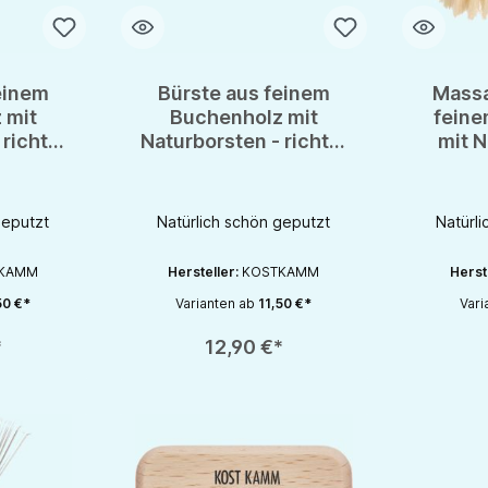
einem
Bürste aus feinem
Massa
 mit
Buchenholz mit
feine
 richtig
Naturborsten - richtig
mit N
d leben
schön & gesund leben
ric
ge
geputzt
Natürlich schön geputzt
Natürli
KAMM
Hersteller:
KOSTKAMM
Herst
50 €*
Varianten ab
11,50 €*
Vari
chaltflächen um die Anzahl zu erhöhen oder zu reduzieren.
en gewünschten Wert ein oder benutze die Schaltflächen um die Anzahl zu e
Produkt Anzahl: Gib den gewünschten Wert ein oder be
Produkt An
*
12,90 €*