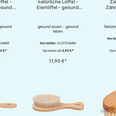
ffel -
natürliche Löffel -
Za
gesund
Eierlöffel - gesund
Zähn
Leben
natür
ge
gesund
gesund essen - gesund
Natürl
leben
Herst
KAMM
Hersteller:
KOSTKAMM
0 €*
Varianten ab
5,90 €*
Vari
chaltflächen um die Anzahl zu erhöhen oder zu reduzieren.
en gewünschten Wert ein oder benutze die Schaltflächen um die Anzahl zu e
Produkt Anzahl: Gib den gewünschten Wert ein oder be
Produkt An
*
11,90 €*