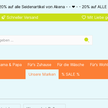
l von Akena - - ❤ - - 20% auf ALLE unsere Alkena-Artikel - -
Schneller Versand
Mit Liebe 
Mama & Papa
Für's Zuhause
Für die Wäsche
Für's Woh
Unsere Marken
% SALE %