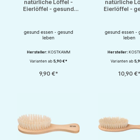
natürliche Löffel -
natürliche Lö
Eierlöffel - gesund
Eierlöffel - 
Leben
Leben
gesund essen - gesund
gesund essen - 
leben
leben
Hersteller:
KOSTKAMM
Hersteller:
KOST
Varianten ab
5,90 €*
Varianten ab
5,9
Produkt Anzahl: Gib den gewünschten Wert ein oder benutze die S
Produkt Anzahl: Gib d
9,90 €*
10,90 €