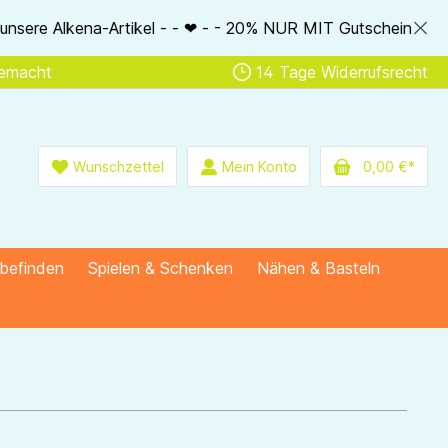
 ❤ - - 20% NUR MIT Gutscheincode: AlkenaSSV - - ❤ - - Nur im
gemacht
14 Tage Widerrufsrecht
Wunschzettel
Mein Konto
0,00 €*
lbefinden
Spielen & Schenken
Nähen & Basteln