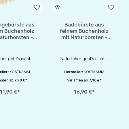
gebürste aus
Badebürste aus
m Buchenholz
feinem Buchenholz
aturborsten -
mit Naturborsten -
htig schön &
richtig schön &
sund leben
gesund leben
cher geht's nicht...
Natürlicher geht's nicht...
eller:
KOSTKAMM
Hersteller:
KOSTKAMM
anten ab
7,90 €*
Varianten ab
7,90 €*
rhöhen oder zu reduzieren.
nutze die Schaltflächen um die Anzahl zu erhöhen oder zu reduzieren.
zahl: Gib den gewünschten Wert ein oder benutze die Schaltflächen um die 
Produkt Anzahl: Gib den gewünschten Wert 
11,90 €*
16,90 €*