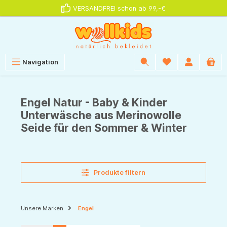
VERSANDFREI schon ab 99,-€
alt springen
Navigation
Engel Natur - Baby & Kinder
Unterwäsche aus Merinowolle
Seide für den Sommer & Winter
Produkte filtern
Unsere Marken
Engel