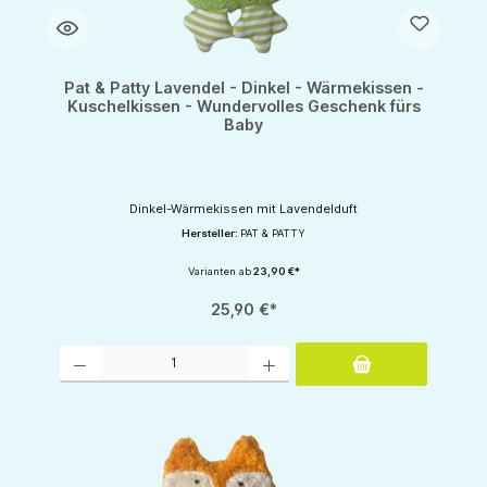
Pat & Patty Lavendel - Dinkel - Wärmekissen -
Kuschelkissen - Wundervolles Geschenk fürs
Baby
Dinkel-Wärmekissen mit Lavendelduft
Hersteller:
PAT & PATTY
Varianten ab
23,90 €*
25,90 €*
Produkt Anzahl: Gib den gewünschten Wert ein oder benutze die Schaltflächen um d