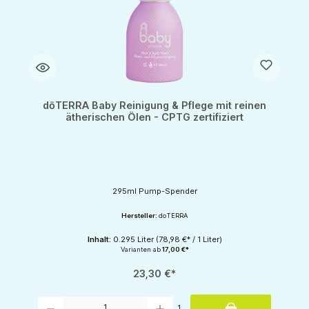
dōTERRA Baby Reinigung & Pflege mit reinen
ätherischen Ölen - CPTG zertifiziert
295ml Pump-Spender
Hersteller:
doTERRA
Inhalt:
0.295 Liter
(78,98 €* / 1 Liter)
Varianten ab
17,00 €*
23,30 €*
Produkt Anzahl: Gib den gewünschten Wert ein oder benutze die Schaltflächen um d
1