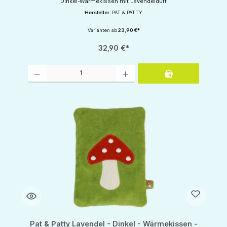
Dinkel-Wärmekissen mit Lavendelduft
Hersteller:
PAT & PATTY
Varianten ab
23,90 €*
32,90 €*
Produkt Anzahl: Gib den gewünschten Wert ein oder benutze die Schaltflächen um d
Pat & Patty Lavendel - Dinkel - Wärmekissen -