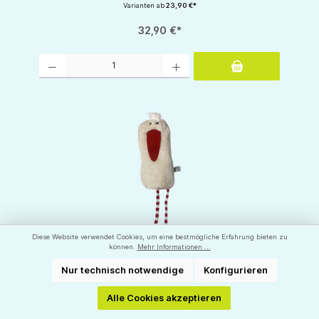
Varianten ab
23,90 €*
32,90 €*
Produkt Anzahl: Gib den gewünschten Wert ein oder benutze die Schaltflächen um d
Diese Website verwendet Cookies, um eine bestmögliche Erfahrung bieten zu
können.
Mehr Informationen ...
Nur technisch notwendige
Konfigurieren
Pat & Patty Lavendel - Dinkel - Wärmekissen -
Kuschelkissen - Wundervolles Geschenk fürs
Alle Cookies akzeptieren
Baby