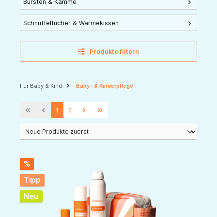
Bürsten & Kämme
Schnuffeltücher & Wärmekissen
Produkte filtern
Für Baby & Kind
Baby- & Kinderpflege
1
2
%
Tipp
Neu