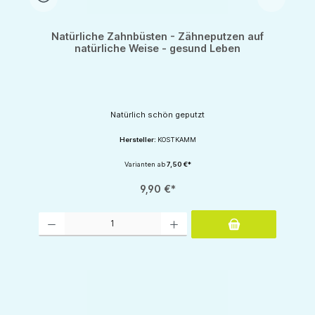
Natürliche Zahnbüsten - Zähneputzen auf
natürliche Weise - gesund Leben
Natürlich schön geputzt
Hersteller:
KOSTKAMM
Varianten ab
7,50 €*
9,90 €*
Produkt Anzahl: Gib den gewünschten Wert ein oder benutze die Schaltflächen um d