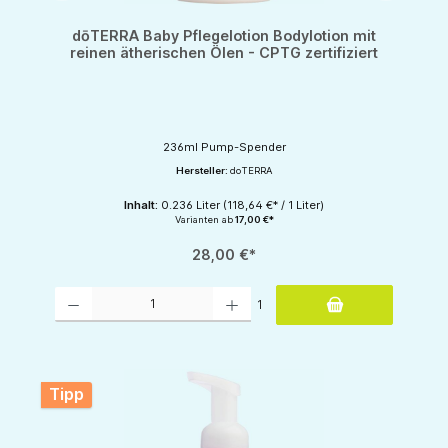
dōTERRA Baby Pflegelotion Bodylotion mit
reinen ätherischen Ölen - CPTG zertifiziert
236ml Pump-Spender
Hersteller:
doTERRA
Inhalt:
0.236 Liter
(118,64 €* / 1 Liter)
Varianten ab
17,00 €*
28,00 €*
Produkt Anzahl: Gib den gewünschten Wert ein oder benutze die Schaltflächen um d
1
Tipp