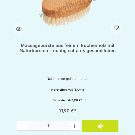
Massagebürste aus feinem Buchenholz mit
Naturborsten - richtig schön & gesund leben
Natürlicher geht's nicht...
Hersteller:
KOSTKAMM
Varianten ab
7,90 €*
11,90 €*
Produkt Anzahl: Gib den gewünschten Wert ein oder benutze die Schaltflächen um d