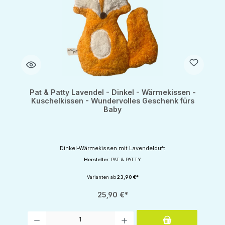
Pat & Patty Lavendel - Dinkel - Wärmekissen -
Kuschelkissen - Wundervolles Geschenk fürs
Baby
Dinkel-Wärmekissen mit Lavendelduft
Hersteller:
PAT & PATTY
Varianten ab
23,90 €*
25,90 €*
Produkt Anzahl: Gib den gewünschten Wert ein oder benutze die Schaltflächen um d