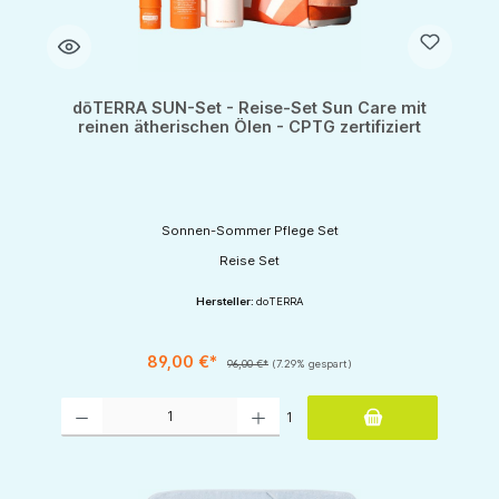
dōTERRA SUN-Set - Reise-Set Sun Care mit
reinen ätherischen Ölen - CPTG zertifiziert
Sonnen-Sommer Pflege Set
Reise Set
Hersteller:
doTERRA
89,00 €*
96,00 €*
(7.29% gespart)
Produkt Anzahl: Gib den gewünschten Wert ein oder benutze die Schaltflächen um d
1