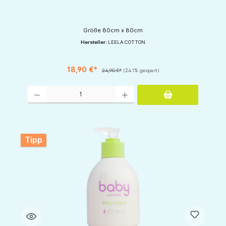
Größe 80cm x 80cm
Hersteller:
LEELA COTTON
18,90 €*
24,90 €*
(24.1% gespart)
Produkt Anzahl: Gib den gewünschten Wert ein oder benutze die Schaltflächen um d
Tipp