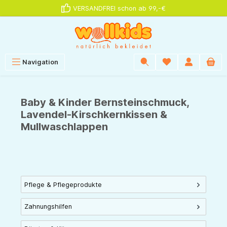
VERSANDFREI schon ab 99,-€
alt springen
Navigation
Baby & Kinder Bernsteinschmuck,
Lavendel-Kirschkernkissen &
Mullwaschlappen
Pflege & Pflegeprodukte
Zahnungshilfen