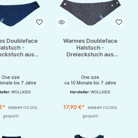
s Doubleface
Warmes Doubleface
alstuch -
Halstuch -
eckstuch aus
Dreieckstuch aus
 Schurwolle
100% Schurwolle
One size
One size
onate bis 7 Jahre
ca 10 Monate bis 7 Jahre
eller:
WOLLKIDS
Hersteller:
WOLLKIDS
 €*
17,90 €*
19,90 €*
(10.05%
19,90 €*
(10.05%
rhöhen oder zu reduzieren.
nutze die Schaltflächen um die Anzahl zu erhöhen oder zu reduzieren.
zahl: Gib den gewünschten Wert ein oder benutze die Schaltflächen um die 
Produkt Anzahl: Gib den gewünschten Wert 
gespart)
gespart)