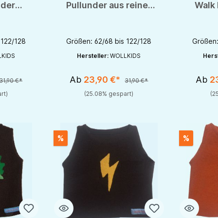
 der
Pullunder aus reiner
Walk 
er
Schurwolle
rein
 122/128
Größen: 62/68 bis 122/128
Größen:
KIDS
Hersteller:
WOLLKIDS
Herst
Ab
23,90 €*
Ab
2
31,90 €*
31,90 €*
rt)
(25.08% gespart)
(2
%
%