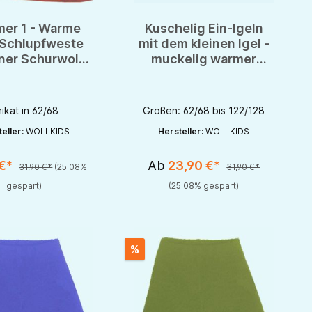
er 1 - Warme
Kuschelig Ein-Igeln
Schlupfweste
mit dem kleinen Igel -
iner Schurwolle
muckelig warmer
- Unikat!
Pullunder von
Wollkids
ikat in 62/68
Größen: 62/68 bis 122/128
eller:
WOLLKIDS
Hersteller:
WOLLKIDS
 €*
Ab
23,90 €*
31,90 €*
(25.08%
31,90 €*
gespart)
(25.08% gespart)
%