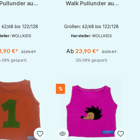
Pullunder aus
Walk Pullunder aus
er Schurwolle
reiner Schurwolle
 62/68 bis 122/128
Größen: 62/68 bis 122/128
eller:
WOLLKIDS
Hersteller:
WOLLKIDS
3,90 €*
Ab
23,90 €*
31,90 €*
31,90 €*
5.08% gespart)
(25.08% gespart)
%