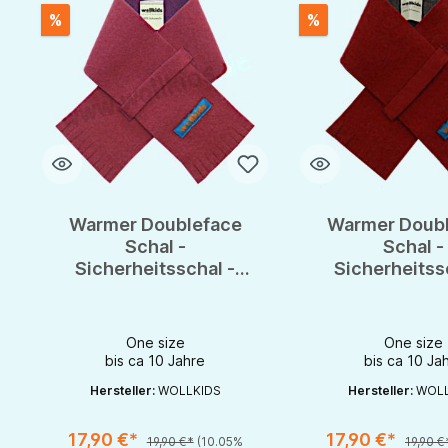
%
%
Warmer Doubleface
Warmer Doub
Schal -
Schal -
Sicherheitsschal -
Sicherheitss
Steckschal aus 100%
Steckschal au
Merinowolle
Merinowol
One size
One size
bis ca 10 Jahre
bis ca 10 Ja
Hersteller:
WOLLKIDS
Hersteller:
WOLL
17,90 €*
17,90 €*
19,90 €*
(10.05%
19,90 €
Produkt Anzahl: Gib den gewünschten Wert ein oder benutze die S
Produkt Anzahl: Gib d