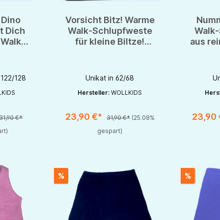
 Dino
Vorsicht Bitz! Warme
Numm
t Dich
Walk-Schlupfweste
Walk-
 Walk
für kleine Biltze!
aus re
rn
Unikat!
...
 122/128
Unikat in 62/68
Un
KIDS
Hersteller:
WOLLKIDS
Herst
23,90 €*
23,90
31,90 €*
31,90 €*
(25.08%
rt)
gespart)
%
%