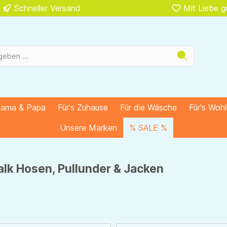
Schneller Versand
Mit Liebe 
Mama & Papa
Für's Zuhause
Für die Wäsche
Für's Woh
Unsere Marken
% SALE %
alk Hosen, Pullunder & Jacken