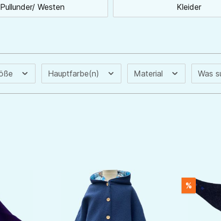
Pullunder/ Westen
Kleider
röße
Hauptfarbe(n)
Material
Was s
%