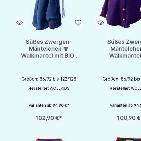
Süßes Zwergen-
Süßes Zwer
Mäntelchen 🍄
Mäntelchen
Walkmantel mit BIO-
Walkmantel
Baumwollfutter 🍄
Baumwollfutt
Wollwalk aus reiner
Wollwalk aus 
Schurwolle
Schurwol
Größen: 86/92 bis 122/128
Größen: 86/92 bis
Hersteller:
WOLLKIDS
Hersteller:
WOLL
Varianten ab
94,90 €*
Varianten ab
94,
Produkt Anzahl: Gib den gewünschten Wert ein oder benutze die S
Produkt Anzahl: Gib d
102,90 €*
100,90 €