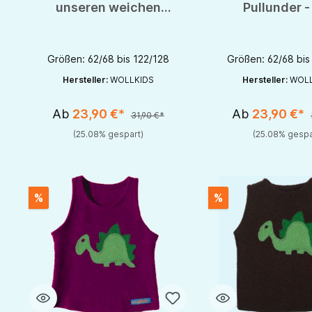
unseren weichen
Pullunder -
Walk Pullunder
Allround
Größen: 62/68 bis 122/128
Größen: 62/68 bis
Hersteller:
WOLLKIDS
Hersteller:
WOLL
Ab
23,90 €*
Ab
23,90 €*
31,90 €*
(25.08% gespart)
(25.08% gespa
%
%