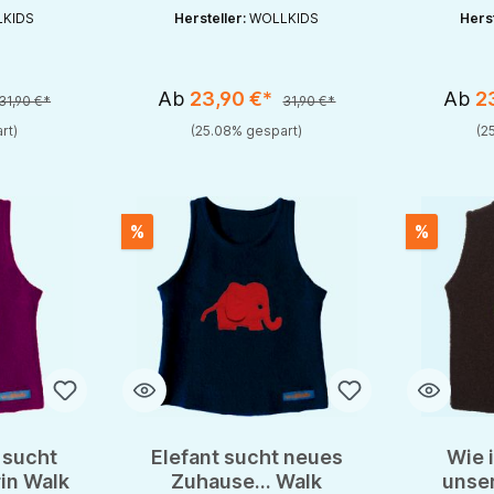
KIDS
Hersteller:
WOLLKIDS
Herst
Ab
23,90 €*
Ab
2
31,90 €*
31,90 €*
rt)
(25.08% gespart)
(2
%
%
 sucht
Elefant sucht neues
Wie 
rin Walk
Zuhause... Walk
unse