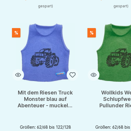
gespart)
gespart)
%
%
Mit dem Riesen Truck
Wollkids W
Monster blau auf
Schlupfwe
Abenteuer - muckelig
Pullunder R
warmer Pullunder von
Truck Monste
Wollkids
Größen: 62/68 bis 122/128
Größen: 62/68 bis