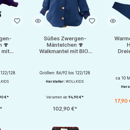
gen-
Süßes Zwergen-
Warme
 🍄
Mäntelchen 🍄
H
 mit
Walkmantel mit BIO-
Drei
er 🍄
Baumwollfutter 🍄
100%
reiner
Wollwalk aus reiner
le
Schurwolle
 122/128
Größen: 86/92 bis 122/128
ca 10 M
KIDS
Hersteller:
WOLLKIDS
Herst
90 €*
Varianten ab
94,90 €*
17,90
chaltflächen um die Anzahl zu erhöhen oder zu reduzieren.
en gewünschten Wert ein oder benutze die Schaltflächen um die Anzahl zu e
Produkt Anzahl: Gib den gewünschten Wert ein oder be
Produkt An
*
102,90 €*