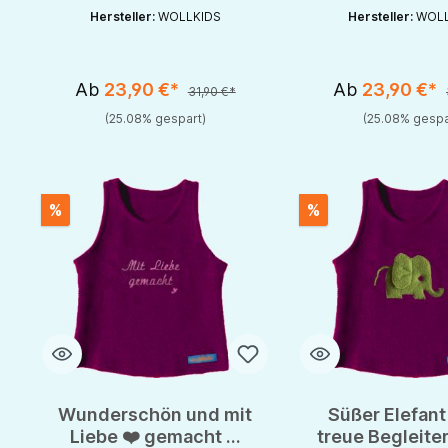
Hersteller:
WOLLKIDS
Hersteller:
WOLL
Ab
23,90 €*
Ab
23,90 €*
31,90 €*
(25.08% gespart)
(25.08% gespa
%
%
Wunderschön und mit
Süßer Elefant
Liebe ❤️ gemacht ...
treue Begleite