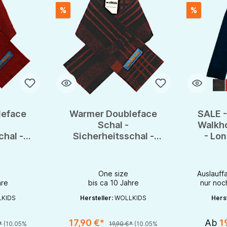
%
%
leface
Warmer Doubleface
SALE -
Schal -
Walkh
chal -
Sicherheitsschal -
- Lo
s 100%
Steckschal aus 100%
S
le
Merinowolle
One size
Auslauff
hre
bis ca 10 Jahre
nur noc
KIDS
Hersteller:
WOLLKIDS
Herst
17,90 €*
Ab
1
*
(10.05%
19,90 €*
(10.05%
chaltflächen um die Anzahl zu erhöhen oder zu reduzieren.
en gewünschten Wert ein oder benutze die Schaltflächen um die Anzahl zu e
Produkt Anzahl: Gib den gewünschten Wert ein oder be