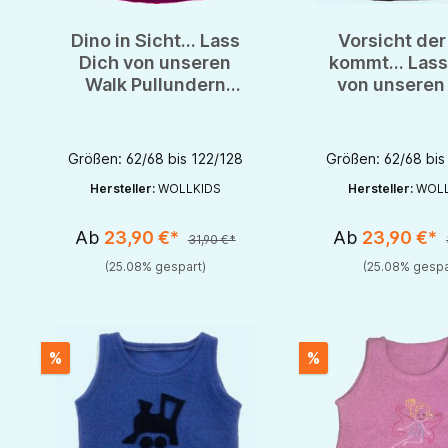
Dino in Sicht... Lass
Vorsicht der
Dich von unseren
kommt... Lass
Walk Pullundern
von unseren
verzaubern...
Pullunde
verzaubern
Größen: 62/68 bis 122/128
Größen: 62/68 bis
Hersteller:
WOLLKIDS
Hersteller:
WOLL
Ab
23,90 €*
Ab
23,90 €*
31,90 €*
(25.08% gespart)
(25.08% gespa
%
%