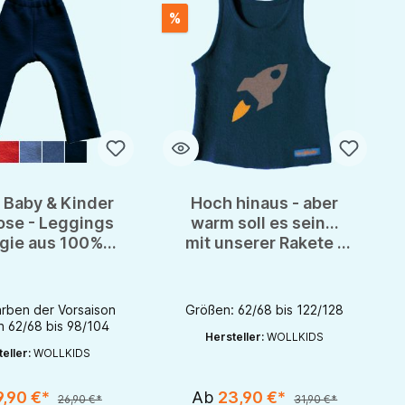
%
 Baby & Kinder
Hoch hinaus - aber
ose - Leggings
warm soll es sein...
ngie aus 100%
mit unserer Rakete -
churwolle
Schurwolle Pullunder
arben der Vorsaison
Größen: 62/68 bis 122/128
h 62/68 bis 98/104
Hersteller:
WOLLKIDS
eller:
WOLLKIDS
9,90 €*
Ab
23,90 €*
26,90 €*
31,90 €*
rhöhen oder zu reduzieren.
nutze die Schaltflächen um die Anzahl zu erhöhen oder zu reduzieren.