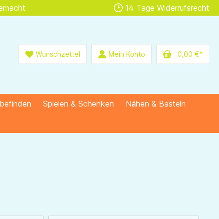
gemacht
14 Tage Widerrufsrecht
Wunschzettel
Mein Konto
0,00 €*
lbefinden
Spielen & Schenken
Nähen & Basteln