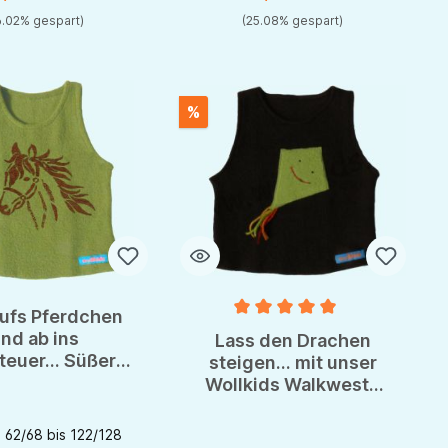
6.02% gespart)
(25.08% gespart)
%
aufs Pferdchen
Durchschnittliche Bewertung von 
nd ab ins
Lass den Drachen
euer... Süßer
steigen... mit unser
nder für kleine
Wollkids Walkweste
deckerInnen
durch die kühle Zeit
 62/68 bis 122/128