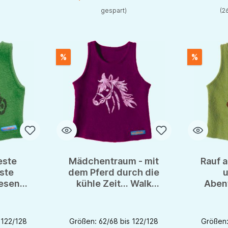
gespart)
(2
%
%
este
Mädchentraum - mit
Rauf 
ste
dem Pferd durch die
u
iesen
kühle Zeit... Walk
Abent
r gras
Pullunder als treuer
Pullu
Begleiter
Ent
 122/128
Größen: 62/68 bis 122/128
Größen: