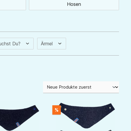
Hosen
uchst Du?
Ärmel
%