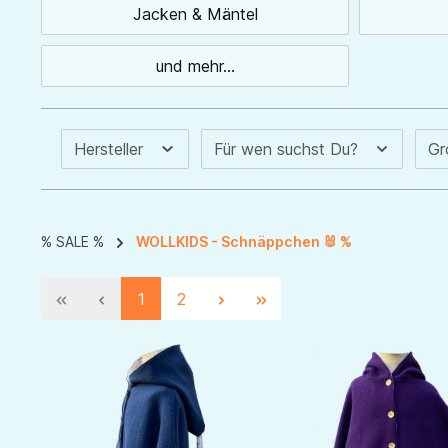
Jacken & Mäntel
und mehr...
Hersteller
Für wen suchst Du?
G
% SALE %
WOLLKIDS - Schnäppchen 🐰 %
1
2