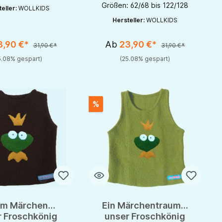
Größen: 62/68 bis 122/128
eller:
WOLLKIDS
Hersteller:
WOLLKIDS
3,90 €*
Ab
23,90 €*
31,90 €*
31,90 €*
5.08% gespart)
(25.08% gespart)
%
im Märchen...
Ein Märchentraum...
r Froschkönig
unser Froschkönig