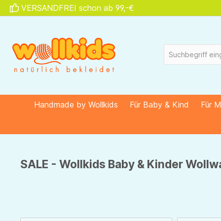
VERSANDFREI schon ab 99,-€
springen
Zur Hauptnavigation springen
Handmade by Wollkids
Für Baby & Kind
Für 
SALE - Wollkids Baby & Kinder Wollw