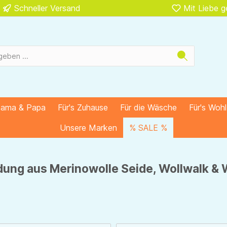
Schneller Versand
Mit Liebe 
Mama & Papa
Für's Zuhause
Für die Wäsche
Für's Woh
Unsere Marken
% SALE %
idung aus Merinowolle Seide, Wollwalk & 