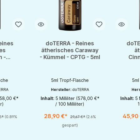
eines
doTERRA - Reines
doTE
es
ätherisches Caraway
ä
 -
- Kümmel - CPTG - 5ml
Cin
CPTG -
Zimtr
sche
5ml Tropf-Flasche
5ml
ERRA
Hersteller:
doTERRA
Hers
58,00 €*
Inhalt:
5 Milliliter
(578,00 €*
Inhalt:
5 
e Schaltflächen um die Anzahl zu erhöhen oder zu reduzieren.
b den gewünschten Wert ein oder benutze die Schaltflächen um die Anzahl 
Produkt Anzahl: Gib den gewünschten Wert ein ode
Produk
er)
/ 100 Milliliter)
1
1
1
28,90 €*
45,90
€*
(0.89%
29,67 €*
(2.6%
gespart)