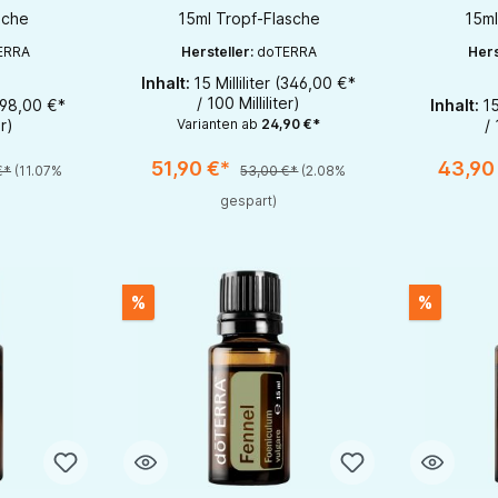
sche
15ml Tropf-Flasche
15ml
ERRA
Hersteller:
doTERRA
Hers
Inhalt:
15 Milliliter
(346,00 €*
/ 100 Milliliter)
98,00 €*
Inhalt:
15
e Schaltflächen um die Anzahl zu erhöhen oder zu reduzieren.
b den gewünschten Wert ein oder benutze die Schaltflächen um die Anzahl 
Produkt Anzahl: Gib den gewünschten Wert ein ode
Produk
er)
Varianten ab
24,90 €*
/ 
1
1
51,90 €*
43,90
€*
(11.07%
53,00 €*
(2.08%
gespart)
%
%