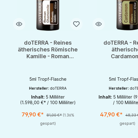
doTERRA - Reines
doTERRA - R
ätherisches Römische
ätherisch
Kamille - Roman
Cardamom
Chamomile - CPTG -
Kardamom - 
5ml
5ml
5ml Tropf-Flasche
5ml Tropf-Fla
Hersteller:
doTERRA
Hersteller:
doT
Inhalt:
5 Milliliter
Inhalt:
5 Milliliter
(9
Produkt Anzahl: Gib den gewünschten Wert ein oder benutze di
Produkt Anzahl: Gi
(1.598,00 €* / 100 Milliliter)
/ 100 Millilit
1
79,90 €*
47,90 €*
81,00 €*
(1.36%
48,33 
gespart)
gespart)