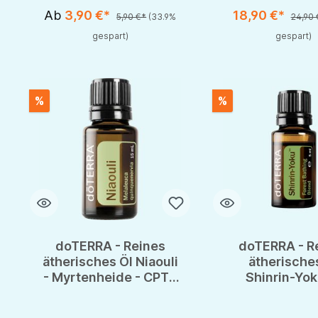
Ab
3,90 €*
18,90 €*
5,90 €*
(33.9%
24,90 
gespart)
gespart)
%
%
doTERRA - Reines
doTERRA - R
ätherisches Öl Niaouli
ätherische
- Myrtenheide - CPTG
Shinrin-Yok
- 15ml
Waldbaden-Mi
- CPTG