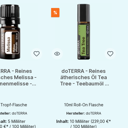
%
RRA - Reines
doTERRA - Reines
sches Melissa -
ätherisches Öl Tea
onenmelisse -
Tree - Teebaumöl -
PTG - 5ml
CPTG - Touch Roll On
 Tropf-Flasche
10ml Roll-On Flasche
teller:
doTERRA
Hersteller:
doTERRA
halt:
5 Milliliter
Inhalt:
10 Milliliter
(239,00 €*
zu erhöhen oder zu reduzieren.
r benutze die Schaltflächen um die Anzahl zu erhöhen oder zu reduzieren.
t Anzahl: Gib den gewünschten Wert ein oder benutze die Schaltflächen um 
Produkt Anzahl: Gib den gewünschten W
 €* / 100 Milliliter)
/ 100 Milliliter)