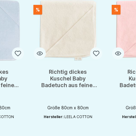
%
%
ckes
Richtig dickes
Ric
aby
Kuschel Baby
Ku
feiner
Badetuch aus feiner
Badet
e von
BIO Baumwolle von
BIO B
ton
Leela Cotton
Le
 80cm
Größe 80cm x 80cm
Größ
COTTON
Hersteller:
LEELA COTTON
Herstel
ib den gewünschten Wert ein oder benutze die Schaltflächen um die Anzahl
Produkt Anzahl: Gib den gewünschten Wert ein od
Produk