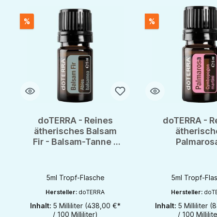
%
%
doTERRA - Reines
doTERRA - R
ätherisches Balsam
ätherisch
Fir - Balsam-Tanne -
Palmarosa
CPTG - 5ml
Cymbopogon m
- CPTG - 
5ml Tropf-Flasche
5ml Tropf-Fla
Hersteller:
doTERRA
Hersteller:
doT
Inhalt:
5 Milliliter
(438,00 €*
Inhalt:
5 Milliliter
(8
Produkt Anzahl: Gib den gewünschten Wert ein oder benutze di
Produkt Anzahl: Gi
/ 100 Milliliter)
/ 100 Millilit