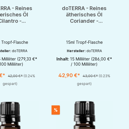
RRA - Reines
doTERRA - Reines
erisches Öl
ätherisches Öl
Cilantro -
Coriander -
derkraut - CPTG
Koriandersamen -
- 15ml
CPTG - 15ml
 Tropf-Flasche
15ml Tropf-Flasche
teller:
doTERRA
Hersteller:
doTERRA
 Milliliter
(279,33 €*
Inhalt:
15 Milliliter
(286,00 €*
zu erhöhen oder zu reduzieren.
r benutze die Schaltflächen um die Anzahl zu erhöhen oder zu reduzieren.
t Anzahl: Gib den gewünschten Wert ein oder benutze die Schaltflächen um 
Produkt Anzahl: Gib den gewünschten W
100 Milliliter)
/ 100 Milliliter)
1
1
 €*
42,90 €*
42,00 €*
(0.24%
43,00 €*
(0.23%
gespart)
gespart)
%