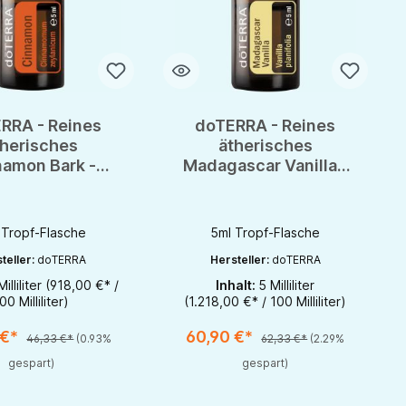
RRA - Reines
doTERRA - Reines
therisches
ätherisches
namon Bark -
Madagascar Vanilla -
inde - CPTG -
Madagaskar-Vanille -
5ml
CPTG - 5ml
 Tropf-Flasche
5ml Tropf-Flasche
teller:
doTERRA
Hersteller:
doTERRA
Milliliter
(918,00 €* /
Inhalt:
5 Milliliter
zu erhöhen oder zu reduzieren.
r benutze die Schaltflächen um die Anzahl zu erhöhen oder zu reduzieren.
t Anzahl: Gib den gewünschten Wert ein oder benutze die Schaltflächen um 
Produkt Anzahl: Gib den gewünschten W
00 Milliliter)
(1.218,00 €* / 100 Milliliter)
1
1
 €*
60,90 €*
46,33 €*
(0.93%
62,33 €*
(2.29%
gespart)
gespart)