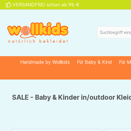
VERSANDFREI schon ab 99,-€
springen
Zur Hauptnavigation springen
Handmade by Wollkids
Für Baby & Kind
Für 
SALE - Baby & Kinder in/outdoor Kle