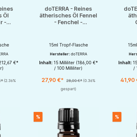
eines
doTERRA - Reines
doTE
s Öl
ätherisches Öl Fennel
äth
r -
- Fenchel -
anne -
Süßfenchel - CPTG -
Korian
ml
15ml
asche
15ml Tropf-Flasche
15ml
ERRA
Hersteller:
doTERRA
Hers
212,67 €*
Inhalt:
15 Milliliter
(186,00 €*
Inhalt:
15
e Schaltflächen um die Anzahl zu erhöhen oder zu reduzieren.
b den gewünschten Wert ein oder benutze die Schaltflächen um die Anzahl 
Produkt Anzahl: Gib den gewünschten Wert ein ode
Produk
er)
/ 100 Milliliter)
/ 
1
1
27,90 €*
41,90
€*
(2.36%
28,00 €*
(0.36%
gespart)
%
%