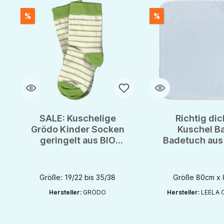
%
%
SALE: Kuschelige
Richtig di
Grödo Kinder Socken
Kuschel B
geringelt aus BIO
Badetuch aus 
Bumwolle GOTS
BIO Baumwoll
Leela Cot
Größe: 19/22 bis 35/38
Größe 80cm x
Hersteller:
GRÖDO
Hersteller:
LEELA 
Produkt Anzahl: G