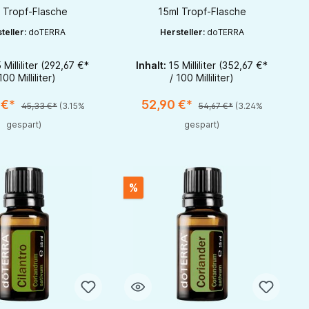
 Tropf-Flasche
15ml Tropf-Flasche
teller:
doTERRA
Hersteller:
doTERRA
 Milliliter
(292,67 €*
Inhalt:
15 Milliliter
(352,67 €*
zu erhöhen oder zu reduzieren.
r benutze die Schaltflächen um die Anzahl zu erhöhen oder zu reduzieren.
t Anzahl: Gib den gewünschten Wert ein oder benutze die Schaltflächen um 
Produkt Anzahl: Gib den gewünschten W
100 Milliliter)
/ 100 Milliliter)
1
1
 €*
52,90 €*
45,33 €*
(3.15%
54,67 €*
(3.24%
gespart)
gespart)
%