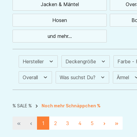
Jacken & Mäntel
Overa
Hosen
Bo
und mehr...
Hersteller
Deckengröße
Farbe -
Overall
Was suchst Du?
Ärmel
% SALE %
Noch mehr Schnäppchen %
1
2
3
4
5