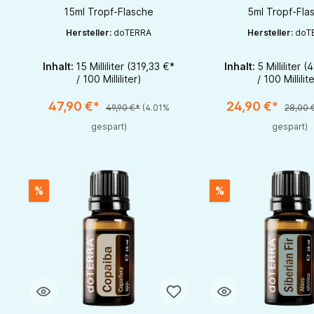
15ml Tropf-Flasche
5ml Tropf-Fla
Hersteller:
doTERRA
Hersteller:
doT
Inhalt:
15 Milliliter
(319,33 €*
Inhalt:
5 Milliliter
(4
Produkt Anzahl: Gib den gewünschten Wert ein oder benutze di
Produkt Anzahl: Gi
/ 100 Milliliter)
/ 100 Millilit
1
47,90 €*
24,90 €*
49,90 €*
(4.01%
28,00 
gespart)
gespart)
%
%