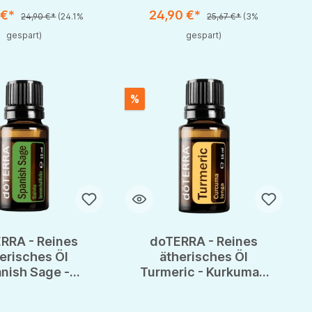
 €*
24,90 €*
24,90 €*
(24.1%
25,67 €*
(3%
gespart)
gespart)
%
RRA - Reines
doTERRA - Reines
erisches Öl
ätherisches Öl
nish Sage -
Turmeric - Kurkuma -
scher Salbei -
CPTG - 15ml
PTG - 15ml