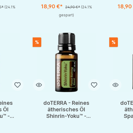
18,90 €*
18,90
€*
(24.1%
24,90 €*
(24.1%
gespart)
%
%
eines
doTERRA - Reines
doTE
s Öl
ätherisches Öl
äth
u™ -
Shinrin-Yoku™ -
Spa
schung
Waldbaden-Mischung
Spani
- CPTG
C