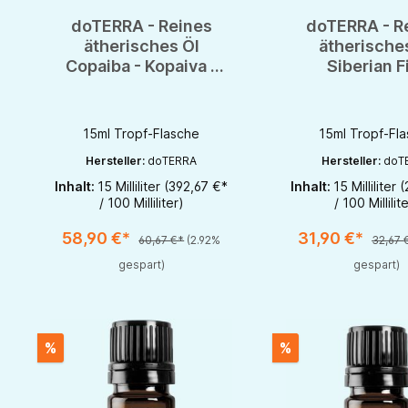
doTERRA - Reines
doTERRA - R
ätherisches Öl
ätherische
Copaiba - Kopaiva -
Siberian Fi
CPTG - 15ml
Sibirische T
CPTG - 15
15ml Tropf-Flasche
15ml Tropf-Fl
Hersteller:
doTERRA
Hersteller:
doT
Inhalt:
15 Milliliter
(392,67 €*
Inhalt:
15 Milliliter
(
Produkt Anzahl: Gib den gewünschten Wert ein oder benutze di
Produkt Anzahl: Gi
/ 100 Milliliter)
/ 100 Millilit
1
58,90 €*
31,90 €*
60,67 €*
(2.92%
32,67 
gespart)
gespart)
%
%