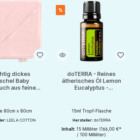
%
htig dickes
doTERRA - Reines
schel Baby
ätherisches Öl Lemon
uch aus feiner
Eucalyptus -
aumwolle von
Zitroneneukalyptus -
ela Cotton
CPTG - 15ml
e 80cm x 80cm
15ml Tropf-Flasche
ler:
LEELA COTTON
Hersteller:
doTERRA
Inhalt:
15 Milliliter
(166,00 €*
 zu erhöhen oder zu reduzieren.
er benutze die Schaltflächen um die Anzahl zu erhöhen oder zu reduzieren.
t Anzahl: Gib den gewünschten Wert ein oder benutze die Schaltflächen um
Produkt Anzahl: Gib den gewünschten W
/ 100 Milliliter)
1