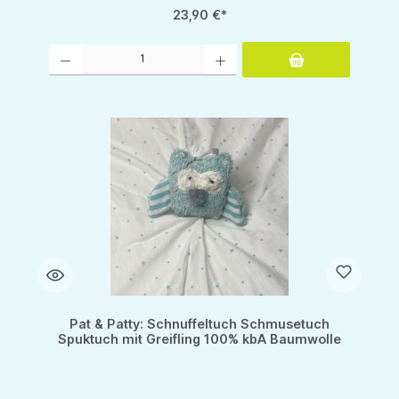
23,90 €*
Produkt Anzahl: Gib den gewünschten Wert ein oder benutze die Schaltflächen um d
Pat & Patty: Schnuffeltuch Schmusetuch
Spuktuch mit Greifling 100% kbA Baumwolle