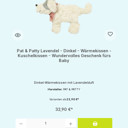
Pat & Patty Lavendel - Dinkel - Wärmekissen -
Kuschelkissen - Wundervolles Geschenk fürs
Baby
Dinkel-Wärmekissen mit Lavendelduft
Hersteller:
PAT & PATTY
Varianten ab
23,90 €*
32,90 €*
Produkt Anzahl: Gib den gewünschten Wert ein oder benutze die Schaltflächen um d