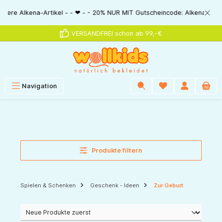
alt springen
% NUR MIT Gutscheincode: AlkenaSSV - - ❤ - - Nur im Bestellablauf direkt
VERSANDFREI schon ab 99,-€
Navigation
Produkte filtern
Spielen & Schenken
Geschenk - Ideen
Zur Geburt