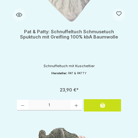
Pat & Patty: Schnuffeltuch Schmusetuch
Spuktuch mit Greifling 100% kbA Baumwolle
Schnuffeltuch mit Kuscheltier
Hersteller:
PAT & PATTY
23,90 €*
Produkt Anzahl: Gib den gewünschten Wert ein oder benutze die Schaltflächen um d