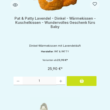
Pat & Patty Lavendel - Dinkel - Wärmekissen -
Kuschelkissen - Wundervolles Geschenk fürs
Baby
Dinkel-Wärmekissen mit Lavendelduft
Hersteller:
PAT & PATTY
Varianten ab
23,90 €*
25,90 €*
Produkt Anzahl: Gib den gewünschten Wert ein oder benutze die Schaltflächen um d