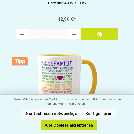
Hersteller:
JULIA DIBBERN
12,90 €*
Produkt Anzahl: Gib den gewünschten Wert ein oder benutze die Schaltflächen um d
Tipp
Diese Website verwendet Cookies, um eine bestmögliche Erfahrung bieten zu
können.
Mehr Informationen ...
Nur technisch notwendige
Konfigurieren
☕ Panorama Tasse: "Es ist Deine Familie..." -
Alle Cookies akzeptieren
Inspirierende Postkarten von Julia Dibbern