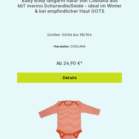
Baby Body langarm natur von Cosilana aus
kbT merino Schurwolle/Seide - ideal im Winter
& bei empfindlicher Haut GOTS
Größen: 50/56 bis 98/104
Hersteller:
COSILANA
Ab
24,90 €*
Details