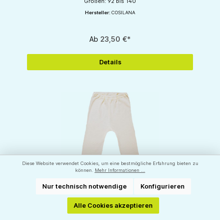
Größen: 92 bis 140
Hersteller:
COSILANA
Ab
23,50 €*
Details
Diese Website verwendet Cookies, um eine bestmögliche Erfahrung bieten zu
können.
Mehr Informationen ...
Nur technisch notwendige
Konfigurieren
Warme lange Unterhose für Kinder - Merino
Alle Cookies akzeptieren
Wolle/Seide von Cosilana - ideal bei