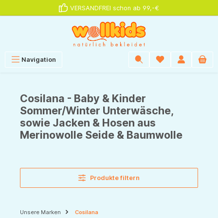
VERSANDFREI schon ab 99,-€
alt springen
Navigation
Cosilana - Baby & Kinder
Sommer/Winter Unterwäsche,
sowie Jacken & Hosen aus
Merinowolle Seide & Baumwolle
Produkte filtern
Unsere Marken
Cosilana