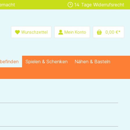
gemacht
14 Tage Widerrufsrecht
Wunschzettel
Mein Konto
0,00 €*
lbefinden
Spielen & Schenken
Nähen & Basteln