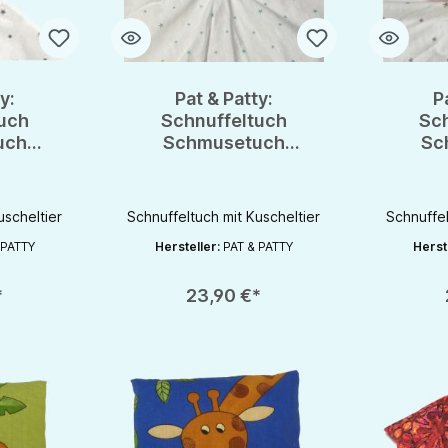
y:
Pat & Patty:
P
uch
Schnuffeltuch
Sc
uch
Schmusetuch
Sc
mit
Spuktuch mit
Sp
0% kbA
Greifling 100% kbA
Greif
le
Baumwolle
B
uscheltier
Schnuffeltuch mit Kuscheltier
Schnuffel
 PATTY
Hersteller:
PAT & PATTY
Herst
chaltflächen um die Anzahl zu erhöhen oder zu reduzieren.
en gewünschten Wert ein oder benutze die Schaltflächen um die Anzahl zu e
Produkt Anzahl: Gib den gewünschten Wert ein oder be
Produkt An
*
23,90 €*