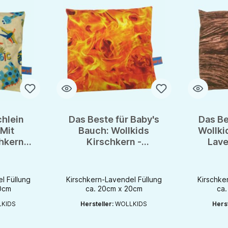
hlein
Das Beste für Baby's
Das Be
Mit
Bauch: Wollkids
Wollki
hkern -
Kirschkern -
Lave
ssen
Lavendelkissen -
handm
handmade with Love
l Füllung
Kirschkern-Lavendel Füllung
Kirschke
0cm
ca. 20cm x 20cm
ca
KIDS
Hersteller:
WOLLKIDS
Herst