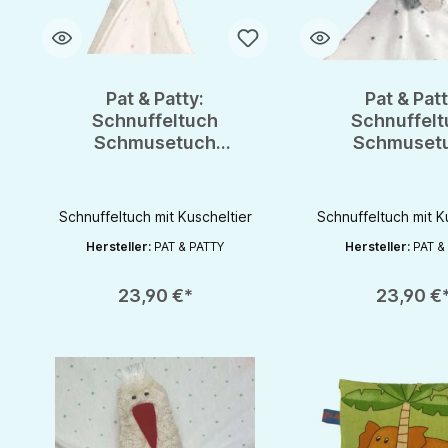
Pat & Patty:
Pat & Patt
Schnuffeltuch
Schnuffelt
Schmusetuch
Schmuset
Spuktuch mit
Spuktuch 
Greifling 100% kbA
Greifling 10
Baumwolle
Baumwol
Schnuffeltuch mit Kuscheltier
Schnuffeltuch mit K
Hersteller:
PAT & PATTY
Hersteller:
PAT &
Produkt Anzahl: Gib den gewünschten Wert ein oder benutze die S
Produkt Anzahl: Gib d
23,90 €*
23,90 €