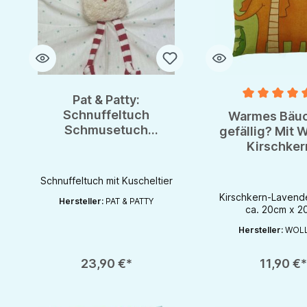
Pat & Patty:
Durchschnittlich
Schnuffeltuch
Warmes Bäuc
Schmusetuch
gefällig? Mit W
Spuktuch mit
Kirschker
Greifling 100% kbA
Lavendelki
Baumwolle
Schnuffeltuch mit Kuscheltier
Kirschkern-Lavende
Hersteller:
PAT & PATTY
ca. 20cm x 2
Hersteller:
WOLL
Produkt Anzahl: Gib den gewünschten Wert ein oder benutze die S
Produkt Anzahl: Gib d
23,90 €*
11,90 €