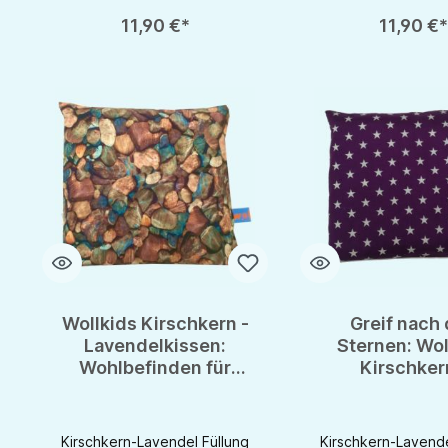
Produkt Anzahl: Gib den gewünschten Wert ein oder benutze die S
Produkt Anzahl: Gib d
11,90 €*
11,90 €
Wollkids Kirschkern -
Greif nach
Lavendelkissen:
Sternen: Wol
Wohlbefinden für
Kirschker
Dein Baby -
Lavendelkiss
handmade with Love
Baby's Wohlbe
Kirschkern-Lavendel Füllung
Kirschkern-Lavende