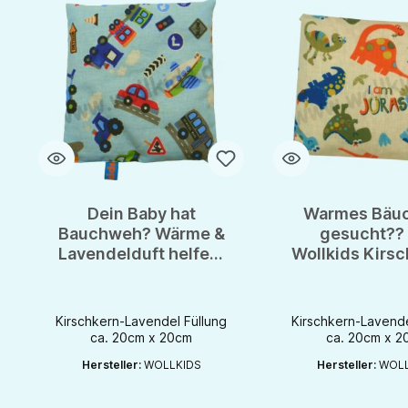
Dein Baby hat
Warmes Bäuc
Bauchweh? Wärme &
gesucht?? 
Lavendelduft helfen:
Wollkids Kirsc
Kirschkern -
Lavendelki
Lavendelkissen
Kirschkern-Lavendel Füllung
Kirschkern-Lavende
ca. 20cm x 20cm
ca. 20cm x 2
Hersteller:
WOLLKIDS
Hersteller:
WOLL