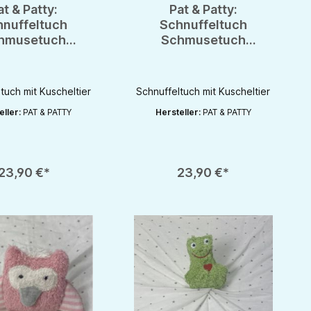
at & Patty:
Pat & Patty:
hnuffeltuch
Schnuffeltuch
hmusetuch
Schmusetuch
uktuch mit
Spuktuch mit
ling 100% kbA
Greifling 100% kbA
aumwolle
Baumwolle
tuch mit Kuscheltier
Schnuffeltuch mit Kuscheltier
eller:
PAT & PATTY
Hersteller:
PAT & PATTY
rhöhen oder zu reduzieren.
zahl: Gib den gewünschten Wert ein oder benutze die Schaltflächen um die 
Produkt Anzahl: Gib den gewünschten Wert 
23,90 €*
23,90 €*