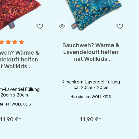
Bauchweh? Wärme &
ternen
nittliche Bewertung von 5 von 5 Sternen
Lavendelduft helfen
weh? Wärme &
mit Wollkids
delduft helfen
Kirschkern -
t Wollkids
Lavendelkissen
rschkern -
endelkissen
Kirschkern-Lavendel Füllung
ca. 20cm x 20cm
rn-Lavendel Füllung
. 20cm x 20cm
Hersteller:
WOLLKIDS
eller:
WOLLKIDS
rhöhen oder zu reduzieren.
nutze die Schaltflächen um die Anzahl zu erhöhen oder zu reduzieren.
zahl: Gib den gewünschten Wert ein oder benutze die Schaltflächen um die 
Produkt Anzahl: Gib den gewünschten Wert 
11,90 €*
11,90 €*