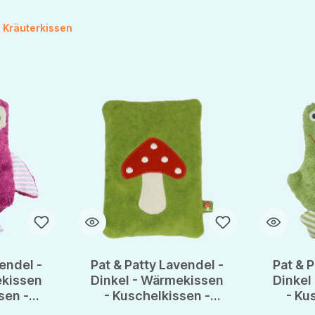
 Kräuterkissen
endel -
Pat & Patty Lavendel -
Pat & P
ekissen
Dinkel - Wärmekissen
Dinkel
sen -
- Kuschelkissen -
- Ku
les
Wundervolles
Wu