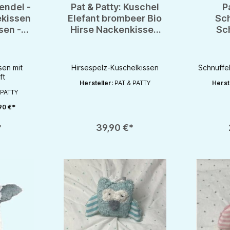
endel -
Pat & Patty: Kuschel
P
ekissen
Elefant brombeer Bio
Sc
sen -
Hirse Nackenkissen
Sc
les
100% kbA Baumwolle
Sp
s Baby
Greif
B
sen mit
Hirsespelz-Kuschelkissen
Schnuffel
ft
Hersteller:
PAT & PATTY
Herst
 PATTY
90 €*
chaltflächen um die Anzahl zu erhöhen oder zu reduzieren.
en gewünschten Wert ein oder benutze die Schaltflächen um die Anzahl zu e
Produkt An
*
39,90 €*