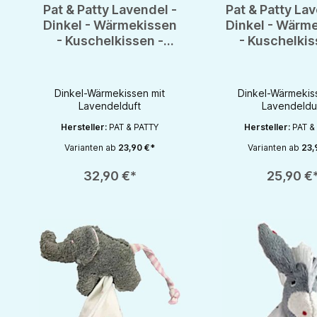
Pat & Patty Lavendel -
Pat & Patty Lav
Dinkel - Wärmekissen
Dinkel - Wärm
- Kuschelkissen -
- Kuschelkis
Wundervolles
Wundervol
Geschenk fürs Baby
Geschenk für
Dinkel-Wärmekissen mit
Dinkel-Wärmekis
Lavendelduft
Lavendeldu
Hersteller:
PAT & PATTY
Hersteller:
PAT &
Varianten ab
23,90 €*
Varianten ab
23,
Produkt Anzahl: Gib den gewünschten Wert ein oder benutze die S
Produkt Anzahl: Gib d
32,90 €*
25,90 €