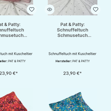
at & Patty:
Pat & Patty:
hnuffeltuch
Schnuffeltuch
hmusetuch
Schmusetuch
uktuch mit
Spuktuch mit
ling 100% kbA
Greifling 100% kbA
aumwolle
Baumwolle
tuch mit Kuscheltier
Schnuffeltuch mit Kuscheltier
eller:
PAT & PATTY
Hersteller:
PAT & PATTY
rhöhen oder zu reduzieren.
nutze die Schaltflächen um die Anzahl zu erhöhen oder zu reduzieren.
zahl: Gib den gewünschten Wert ein oder benutze die Schaltflächen um die 
Produkt Anzahl: Gib den gewünschten Wert 
23,90 €*
23,90 €*