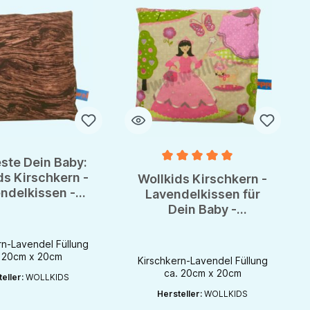
ste Dein Baby:
Durchschnittliche Bewertung von 
ds Kirschkern -
Wollkids Kirschkern -
ndelkissen -
Lavendelkissen für
ade with Love
Dein Baby -
handmade with Love
rn-Lavendel Füllung
. 20cm x 20cm
Kirschkern-Lavendel Füllung
ca. 20cm x 20cm
eller:
WOLLKIDS
Hersteller:
WOLLKIDS