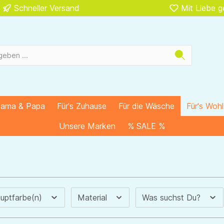
Schneller Versand
Mit Liebe 
Mama & Papa
Für's Zuhause
Für die Wäsche
Für's Woh
Unsere Marken
% SALE %
uptfarbe(n)
Material
Was suchst Du?