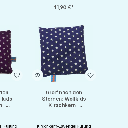
chaltflächen um die Anzahl zu erhöhen oder zu reduzieren.
en gewünschten Wert ein oder benutze die Schaltflächen um die Anzahl zu e
Produkt Anzahl: Gib den gewünschten Wert ein oder be
Produkt An
*
11,90 €*
 den
Greif nach den
lkids
Sternen: Wollkids
n -
Kirschkern -
en für
Lavendelkissen für
finden
Baby's Wohlbefinden
l Füllung
Kirschkern-Lavendel Füllung