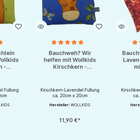
e Bewertung von 5 von 5 Sternen
Durchschnittliche Bewertung von 5 von 5 S
Durchsch
hlein
Bauchweh? Wir
Bauch
ollkids
helfen mit Wollkids
Laven
n -
Kirschkern -
mi
ssen
Lavendelkissen
Ki
Lav
l Füllung
Kirschkern-Lavendel Füllung
Kirschke
0cm
ca. 20cm x 20cm
ca
KIDS
Hersteller:
WOLLKIDS
Herst
chaltflächen um die Anzahl zu erhöhen oder zu reduzieren.
en gewünschten Wert ein oder benutze die Schaltflächen um die Anzahl zu e
Produkt Anzahl: Gib den gewünschten Wert ein oder be
Produkt An
*
11,90 €*