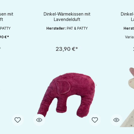
s Baby
Geschenk fürs Baby
Gesch
sen mit
Dinkel-Wärmekissen mit
Dinkel
ft
Lavendelduft
L
 PATTY
Hersteller:
PAT & PATTY
Herst
90 €*
Vari
chaltflächen um die Anzahl zu erhöhen oder zu reduzieren.
en gewünschten Wert ein oder benutze die Schaltflächen um die Anzahl zu e
Produkt Anzahl: Gib den gewünschten Wert ein oder be
Produkt An
*
23,90 €*