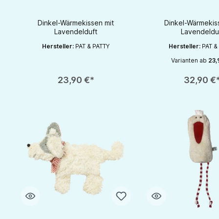
Geschenk fürs Baby
Geschenk für
Dinkel-Wärmekissen mit
Dinkel-Wärmekis
Lavendelduft
Lavendeldu
Hersteller:
PAT & PATTY
Hersteller:
PAT &
Varianten ab
23,
Produkt Anzahl: Gib den gewünschten Wert ein oder benutze die S
Produkt Anzahl: Gib d
23,90 €*
32,90 €