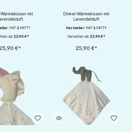
enk fürs Baby
Geschenk fürs Baby
-Wärmekissen mit
Dinkel-Wärmekissen mit
avendelduft
Lavendelduft
eller:
PAT & PATTY
Hersteller:
PAT & PATTY
anten ab
23,90 €*
Varianten ab
23,90 €*
rhöhen oder zu reduzieren.
nutze die Schaltflächen um die Anzahl zu erhöhen oder zu reduzieren.
zahl: Gib den gewünschten Wert ein oder benutze die Schaltflächen um die 
Produkt Anzahl: Gib den gewünschten Wert 
25,90 €*
25,90 €*