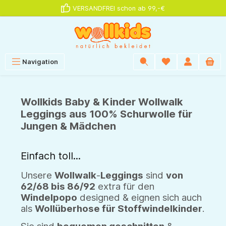
VERSANDFREI schon ab 99,-€
alt springen
Navigation
Wollkids Baby & Kinder Wollwalk
Leggings aus 100% Schurwolle für
Jungen & Mädchen
Einfach toll...
Unsere
Wollwalk
-
Leggings
sind
von
62/68 bis 86/92
extra für den
Windelpopo
designed & eignen sich auch
als
Wollüberhose für Stoffwindelkinder
.