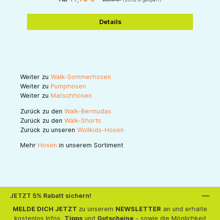
Details
Weiter zu
Walk-Sommerhosen
Weiter zu
Pumphosen
Weiter zu
Matschhosen
Zurück zu den
Walk-Bermudas
Zurück zu den
Walk-Shorts
Zurück zu unseren
Wollkids-Hosen
Mehr
Hosen
in unserem Sortiment
JETZT 5% Rabatt sichern!
MELDE DICH JETZT
zu unserem
NEWSLETTER
an und erhalte
kostenlos Infos,
Tipps
und
Gutscheine
- sowie die Möglichkeit