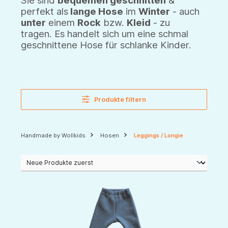
Sie sind
bequemen geschnitten
&
perfekt als
lange Hose
im
Winter
- auch
unter
einem
Rock
bzw.
Kleid
- zu
tragen.
Es handelt sich um eine schmal
geschnittene Hose für schlanke Kinder.
Produkte filtern
Handmade by Wollkids
Hosen
Leggings / Longie