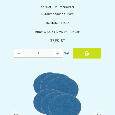
6er Set Filz Untersetzer
Durchmesser ca 12cm
Hersteller:
DISANA
Inhalt:
6 Stück
(2,98 €* / 1 Stück)
17,90 €*
Produkt Anzahl: Gib den gewünschten Wert ein oder benutze die Schaltflächen um d
Set