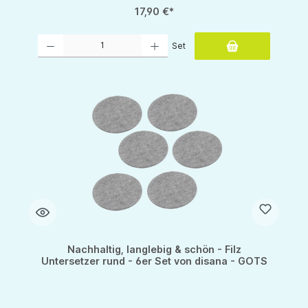
17,90 €*
Produkt Anzahl: Gib den gewünschten Wert ein oder benutze die Schaltflächen um d
Set
Nachhaltig, langlebig & schön - Filz
Untersetzer rund - 6er Set von disana - GOTS