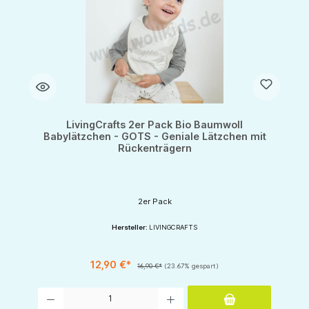
LivingCrafts 2er Pack Bio Baumwoll
Babylätzchen - GOTS - Geniale Lätzchen mit
Rückenträgern
2er Pack
Hersteller:
LIVINGCRAFTS
12,90 €*
16,90 €*
(23.67% gespart)
Produkt Anzahl: Gib den gewünschten Wert ein oder benutze die Schaltflächen um d