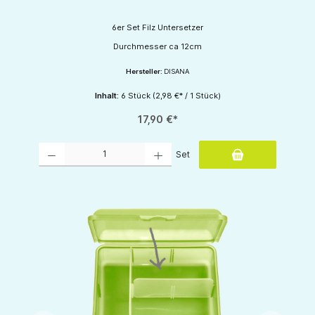
6er Set Filz Untersetzer
Durchmesser ca 12cm
Hersteller:
DISANA
Inhalt:
6 Stück
(2,98 €* / 1 Stück)
17,90 €*
Produkt Anzahl: Gib den gewünschten Wert ein oder benutze die Schaltflächen um d
Set