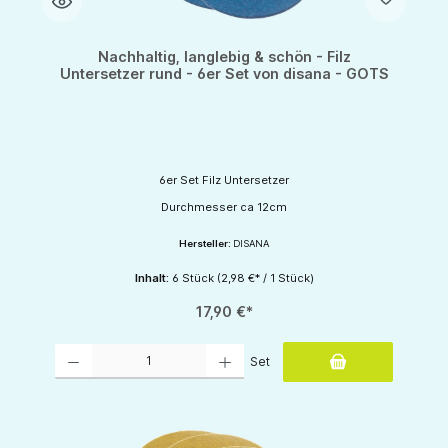
Nachhaltig, langlebig & schön - Filz
Untersetzer rund - 6er Set von disana - GOTS
6er Set Filz Untersetzer
Durchmesser ca 12cm
Hersteller:
DISANA
Inhalt:
6 Stück
(2,98 €* / 1 Stück)
17,90 €*
Produkt Anzahl: Gib den gewünschten Wert ein oder benutze die Schaltflächen um d
Set