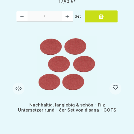
17,90 €*
Produkt Anzahl: Gib den gewünschten Wert ein oder benutze die Schaltflächen um d
Set
Nachhaltig, langlebig & schön - Filz
Untersetzer rund - 6er Set von disana - GOTS