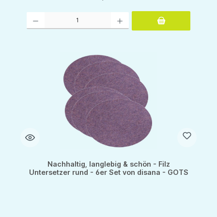
Produkt Anzahl: Gib den gewünschten Wert ein oder benutze die Schaltflächen um d
Nachhaltig, langlebig & schön - Filz
Untersetzer rund - 6er Set von disana - GOTS