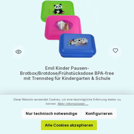
Emil Kinder Pausen-
Brotbox/Brotdose/Frühstücksdose BPA-free
mit Trennsteg für Kindergarten & Schule
Diese Website verwendet Cookies, um eine bestmögliche Erfahrung bieten zu
können.
Mehr Informationen ...
Brotdose mit Trennsteg
Nur technisch notwendige
Konfigurieren
Hersteller:
EMIL - Die Flasche
Alle Cookies akzeptieren