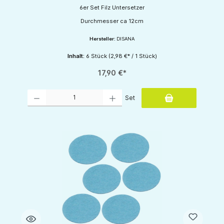
6er Set Filz Untersetzer
Durchmesser ca 12cm
Hersteller:
DISANA
Inhalt:
6 Stück
(2,98 €* / 1 Stück)
17,90 €*
Produkt Anzahl: Gib den gewünschten Wert ein oder benutze die Schaltflächen um d
Set