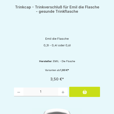
Trinkcap - Trinkverschluß für Emil die Flasche
- gesunde Trinkflasche
Emil die Flasche
0,3l - 0,4l oder 0,6l
Hersteller:
EMIL - Die Flasche
Varianten ab
1,80 €*
3,50 €*
Produkt Anzahl: Gib den gewünschten Wert ein oder benutze die Schaltflächen um d