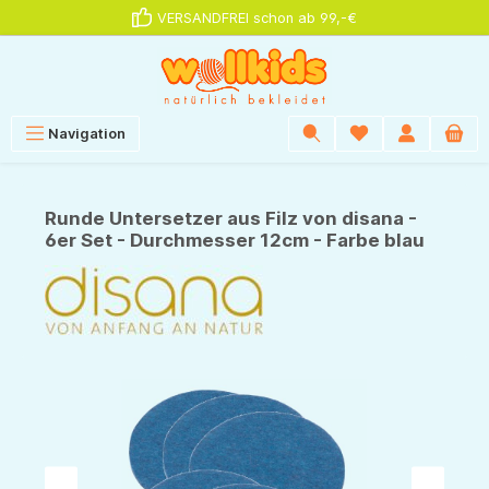
VERSANDFREI schon ab 99,-€
alt springen
Navigation
Runde Untersetzer aus Filz von disana -
6er Set - Durchmesser 12cm - Farbe blau
Bildergalerie überspringen