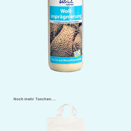
Produktgalerie überspringen
Noch mehr Taschen....