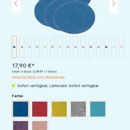
17,90 €*
Inhalt:
6 Stück
(2,98 €* / 1 Stück)
Preise inkl. MwSt. zzgl. Versandkosten
Sofort verfügbar, Lieferzeit: Sofort verfügbar
auswählen
Farbe
blau
bordeaux
gold
grau
lagoon