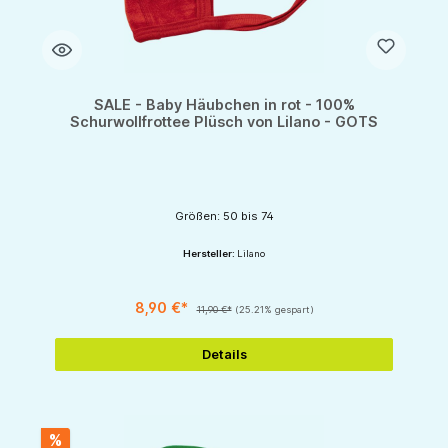
SALE - Baby Häubchen in rot - 100%
Schurwollfrottee Plüsch von Lilano - GOTS
Größen: 50 bis 74
Hersteller:
Lilano
8,90 €*
11,90 €*
(25.21% gespart)
Details
%