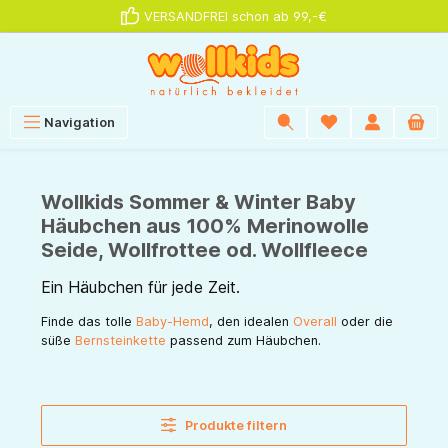
VERSANDFREI schon ab 99,-€
alt springen
Navigation
Wollkids Sommer & Winter Baby
Häubchen aus 100% Merinowolle
Seide, Wollfrottee od. Wollfleece
Ein Häubchen für jede Zeit.
Finde das tolle
Baby-Hemd
, den idealen
Overall
oder die
süße
Bernsteinkette
passend zum Häubchen.
Produkte filtern