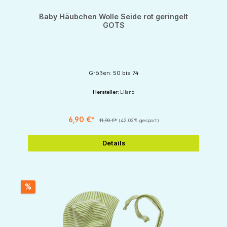
Baby Häubchen Wolle Seide rot geringelt
GOTS
Größen: 50 bis 74
Hersteller:
Lilano
6,90 €*
11,90 €*
(42.02% gespart)
Details
%