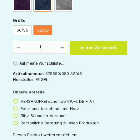
lila-melange
blau-melange
hellgrau-melange
auswählen
Größe
50/56
62/68
Produkt Anzahl: Gib den gewünschten Wert ein oder benutze die Schaltflächen um die 
In den Warenkorb
Auf meine Wunschliste...
Artikelnummer:
575550/080 62/68
Hersteller:
ENGEL
Unsere Vorteile
VERSANDFREI schon ab 99,-€ DE + AT
Familienunternehmen mit Herz
Blitz-Schneller Versand
Persönliche Beratung zu allen Produkten
Dieses Produkt weiterempfehlen: