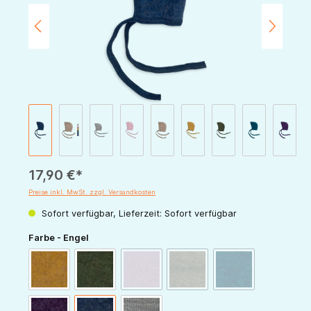
17,90 €*
Preise inkl. MwSt. zzgl. Versandkosten
Sofort verfügbar, Lieferzeit: Sofort verfügbar
auswählen
Farbe - Engel
(Diese Option ist zurzeit nicht verfügbar.)
(Diese Option ist zurzeit nicht v
(Diese Option ist zur
safran-melange
schilf-melange
rosenholz-melange
walnuss-melange
petrol-melange