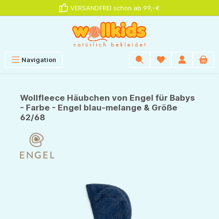
VERSANDFREI schon ab 99,-€
alt springen
Navigation
Wollfleece Häubchen von Engel für Babys
- Farbe - Engel blau-melange & Größe
62/68
Bildergalerie überspringen