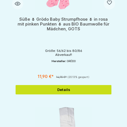
Süße 🌷 Grödo Baby Strumpfhose 🌷 in rosa
mit pinken Punkten 🌷 aus BIO Baumwolle für
Mädchen, GOTS
Größe: 56/62 bis 80/86
Abverkauf!
Hersteller:
GRÖDO
11,90 €*
14,90 €*
(20.13% gespart)
Details