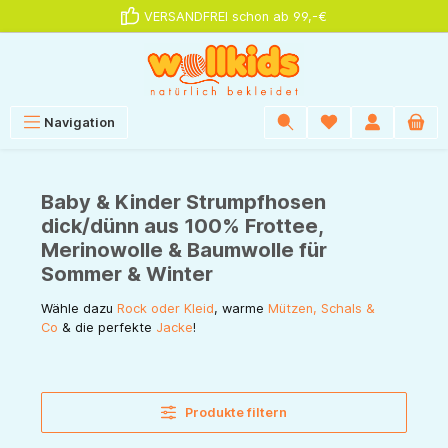
VERSANDFREI schon ab 99,-€
alt springen
Navigation
Baby & Kinder Strumpfhosen
dick/dünn aus 100% Frottee,
Merinowolle & Baumwolle für
Sommer & Winter
Wähle dazu
Rock oder Kleid
, warme
Mützen, Schals &
Co
& die perfekte
Jacke
!
Produkte filtern