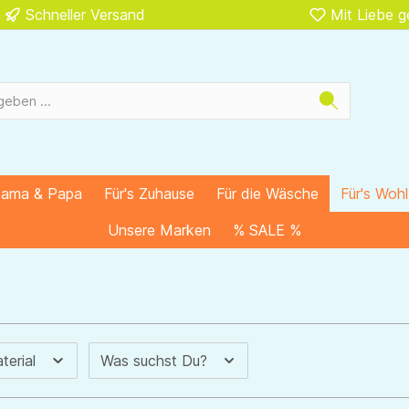
Schneller Versand
Mit Liebe 
Mama & Papa
Für's Zuhause
Für die Wäsche
Für's Woh
Unsere Marken
% SALE %
terial
Was suchst Du?