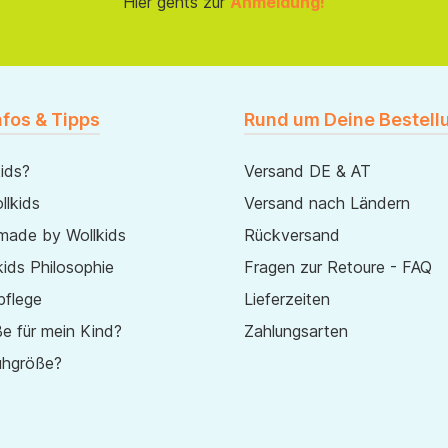
Hier gehts zur
Anmeldung!
nfos & Tipps
Rund um Deine Bestell
ids?
Versand DE & AT
lkids
Versand nach Ländern
made by Wollkids
Rückversand
ids Philosophie
Fragen zur Retoure - FAQ
pflege
Lieferzeiten
e für mein Kind?
Zahlungsarten
uhgröße?