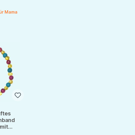
für Mama
ftes
rmband
mit
Türkis