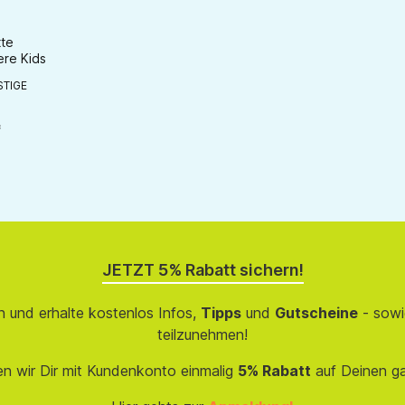
ert
tte
ere Kids
TIGE
chaltflächen um die Anzahl zu erhöhen oder zu reduzieren.
en gewünschten Wert ein oder benutze die Schaltflächen um die Anzahl zu e
*
JETZT 5% Rabatt sichern!
 und erhalte kostenlos Infos,
Tipps
und
Gutscheine
- sowi
teilzunehmen!
en wir Dir mit Kundenkonto einmalig
5% Rabatt
auf Deinen g