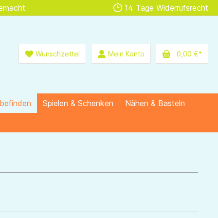
gemacht
14 Tage Widerrufsrecht
Wunschzettel
Mein Konto
0,00 €*
lbefinden
Spielen & Schenken
Nähen & Basteln