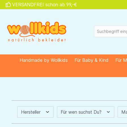
VERSANDFREI schon ab 99,-€
springen
Zur Hauptnavigation springen
Handmade by Wollkids
Für Baby & Kind
Für 
Hersteller
Für wen suchst Du?
Ma