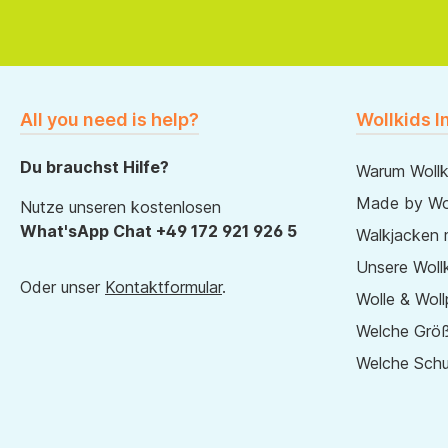
All you need is help?
Wollkids I
Du brauchst Hilfe?
Warum Wollk
Made by Wol
Nutze unseren kostenlosen
What'sApp Chat +49 172 921 926 5
Walkjacken 
Unsere Wollk
Oder unser
Kontaktformular
.
Wolle & Woll
Welche Größ
Welche Sch