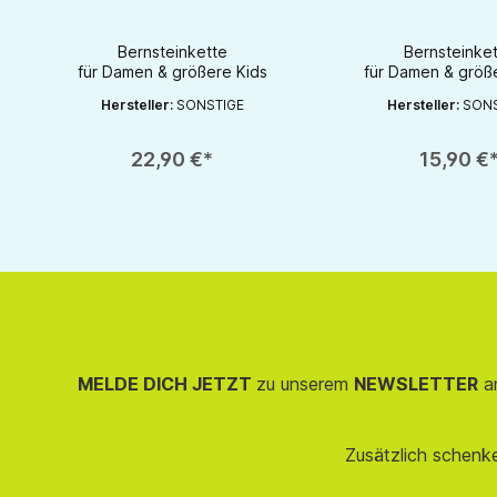
glanz poli
Bernsteinkette
Bernsteinke
für Damen & größere Kids
für Damen & größ
Hersteller:
SONSTIGE
Hersteller:
SONS
Produkt Anzahl: Gib den gewünschten Wert ein oder benutze die S
Produkt Anzahl: Gib d
22,90 €*
15,90 €
MELDE DICH JETZT
zu unserem
NEWSLETTER
an
Zusätzlich schenk