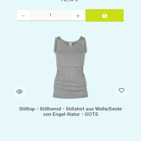
Produkt Anzahl: Gib den gewünschten Wert ein oder benutze die Schaltflächen um d
Stilltop - Stillhemd - Stillshirt aus Wolle/Seide
von Engel-Natur - GOTS