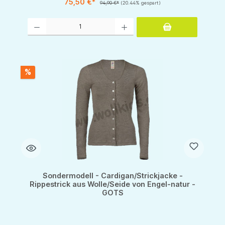
75,50 €*
94,90 €*
(20.44% gespart)
Produkt Anzahl: Gib den gewünschten Wert ein oder benutze die Schaltflächen um d
%
Sondermodell - Cardigan/Strickjacke -
Rippestrick aus Wolle/Seide von Engel-natur -
GOTS