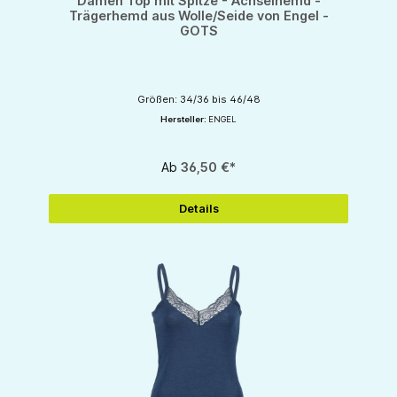
Damen Top mit Spitze - Achselhemd -
Trägerhemd aus Wolle/Seide von Engel -
GOTS
Größen: 34/36 bis 46/48
Hersteller:
ENGEL
Ab
36,50 €*
Details