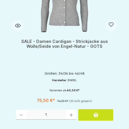
SALE - Damen Cardigan - Strickjacke aus
Wolle/Seide von Engel-Natur - GOTS
Größen: 34/36 bis 46/48
Hersteller:
ENGEL
Varianten ab
60,50 €*
75,50 €*
94,90 €*
(20.44% gespart)
Produkt Anzahl: Gib den gewünschten Wert ein oder benutze die Schaltflächen um d