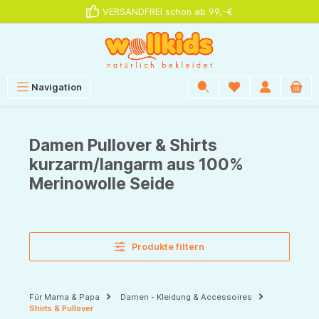
VERSANDFREI schon ab 99,-€
alt springen
Navigation
Damen Pullover & Shirts
kurzarm/langarm aus 100%
Merinowolle Seide
Produkte filtern
Für Mama & Papa
Damen - Kleidung & Accessoires
Shirts & Pullover