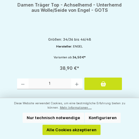
Durchschnittliche Bewertung von 5 von 5 Sternen
Damen Träger Top - Achselhemd - Unterhemd
aus Wolle/Seide von Engel - GOTS
Größen: 34/36 bis 46/48
Hersteller:
ENGEL
Varianten ab
34,50 €*
38,90 €*
Produkt Anzahl: Gib den gewünschten Wert ein oder benutze die Schaltflächen um d
Diese Website verwendet Cookies, um eine bestmögliche Erfahrung bieten zu
können.
Mehr Informationen ...
Nur technisch notwendige
Konfigurieren
Alle Cookies akzeptieren