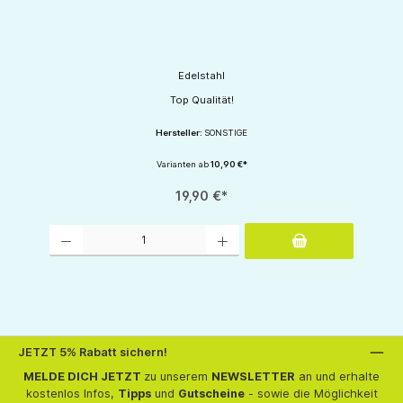
Edelstahl
Top Qualität!
Hersteller:
SONSTIGE
Varianten ab
10,90 €*
19,90 €*
Produkt Anzahl: Gib den gewünschten Wert ein oder benutze die Schaltflächen um d
JETZT 5% Rabatt sichern!
MELDE DICH JETZT
zu unserem
NEWSLETTER
an und erhalte
kostenlos Infos,
Tipps
und
Gutscheine
- sowie die Möglichkeit