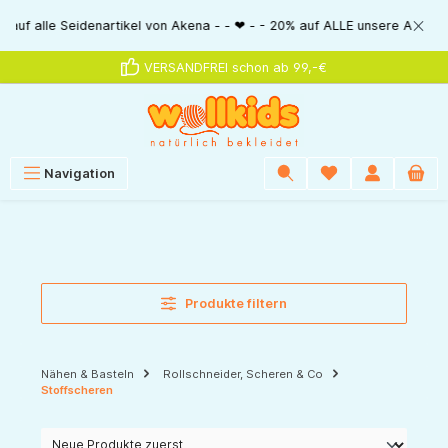
alt springen
alle Seidenartikel von Akena - - ❤ - - 20% auf ALLE unsere Alkena-Artike
VERSANDFREI schon ab 99,-€
Navigation
Produkte filtern
Nähen & Basteln
Rollschneider, Scheren & Co
Stoffscheren