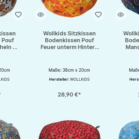
kissen
Wollkids Sitzkissen
Wollk
 Pouf
Bodenkissen Pouf
Bode
heln -
Feuer unterm Hintern
Mand
issen
- Meditationskissen
Medi
 20cm
Maße: 38cm x 20cm
Maße
KIDS
Hersteller:
WOLLKIDS
Herst
chaltflächen um die Anzahl zu erhöhen oder zu reduzieren.
en gewünschten Wert ein oder benutze die Schaltflächen um die Anzahl zu e
Produkt Anzahl: Gib den gewünschten Wert ein oder be
Produkt An
*
28,90 €*