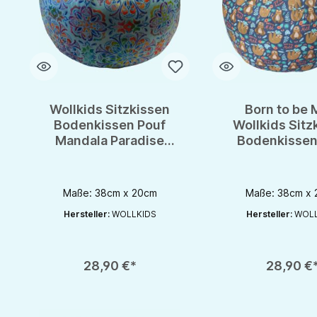
Wollkids Sitzkissen
Born to be M
Bodenkissen Pouf
Wollkids Sitz
Mandala Paradise
Bodenkissen
türkis -
Faultier
Meditationskissen
Maße: 38cm x 20cm
Maße: 38cm x
Hersteller:
WOLLKIDS
Hersteller:
WOLL
Produkt Anzahl: Gib den gewünschten Wert ein oder benutze die S
Produkt Anzahl: Gib d
28,90 €*
28,90 €