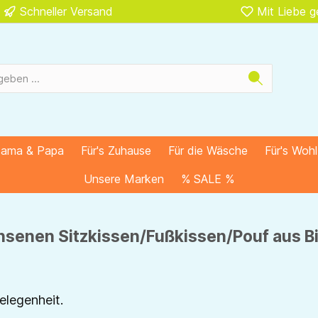
Schneller Versand
Mit Liebe 
Mama & Papa
Für's Zuhause
Für die Wäsche
Für's Woh
Unsere Marken
% SALE %
hsenen Sitzkissen/Fußkissen/Pouf aus Bi
elegenheit.