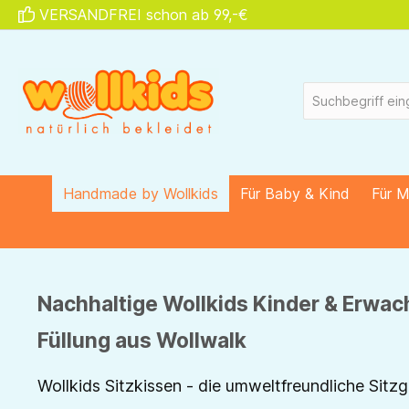
VERSANDFREI schon ab 99,-€
springen
Zur Hauptnavigation springen
Handmade by Wollkids
Für Baby & Kind
Für 
Nachhaltige Wollkids Kinder & Erwac
Füllung aus Wollwalk
Wollkids Sitzkissen - die umweltfreundliche Sitzg