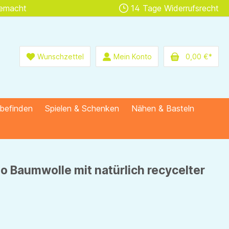
gemacht
14 Tage Widerrufsrecht
Wunschzettel
Mein Konto
0,00 €*
lbefinden
Spielen & Schenken
Nähen & Basteln
o Baumwolle mit natürlich recycelter