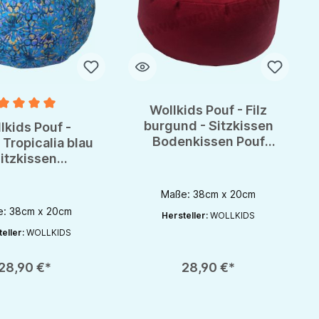
Wollkids Pouf - Filz
nittliche Bewertung von 5 von 5 Sternen
burgund - Sitzkissen
lkids Pouf -
Bodenkissen Pouf
Tropicalia blau
Medikissen
itzkissen
nkissen Pouf
edikissen
Maße: 38cm x 20cm
: 38cm x 20cm
Hersteller:
WOLLKIDS
eller:
WOLLKIDS
rhöhen oder zu reduzieren.
nutze die Schaltflächen um die Anzahl zu erhöhen oder zu reduzieren.
zahl: Gib den gewünschten Wert ein oder benutze die Schaltflächen um die 
Produkt Anzahl: Gib den gewünschten Wert 
28,90 €*
28,90 €*