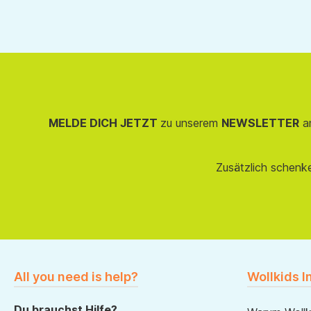
MELDE DICH JETZT
zu unserem
NEWSLETTER
an
Zusätzlich schenk
All you need is help?
Wollkids I
Du brauchst Hilfe?