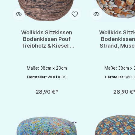
Wollkids Sitzkissen
Wollkids Sitz
Bodenkissen Pouf
Bodenkissen
Treibholz & Kiesel -
Strand, Musc
Meditationskissen
Meditationsk
Maße: 38cm x 20cm
Maße: 38cm x
Hersteller:
WOLLKIDS
Hersteller:
WOLL
Produkt Anzahl: Gib den gewünschten Wert ein oder benutze die S
Produkt Anzahl: Gib d
28,90 €*
28,90 €