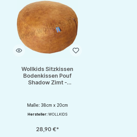
Wollkids Sitzkissen
Bodenkissen Pouf
Shadow Zimt -
Meditationskissen
Maße: 38cm x 20cm
Hersteller:
WOLLKIDS
Produkt Anzahl: Gib den gewünschten Wert ein oder benutze die S
28,90 €*