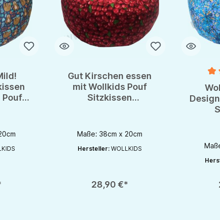
ild!
Gut Kirschen essen
Durchsch
kissen
mit Wollkids Pouf
Wol
 Pouf
Sitzkissen
Design 
Bodenkissen Pouf
S
Bode
M
 20cm
Maße: 38cm x 20cm
Maße
KIDS
Hersteller:
WOLLKIDS
Herst
chaltflächen um die Anzahl zu erhöhen oder zu reduzieren.
en gewünschten Wert ein oder benutze die Schaltflächen um die Anzahl zu e
Produkt Anzahl: Gib den gewünschten Wert ein oder be
Produkt An
*
28,90 €*