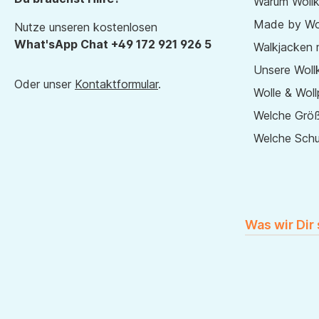
Warum Wollk
Made by Wol
Nutze unseren kostenlosen
What'sApp Chat +49 172 921 926 5
Walkjacken 
Unsere Wollk
Oder unser
Kontaktformular
.
Wolle & Woll
Welche Größ
Welche Sch
Was wir Dir