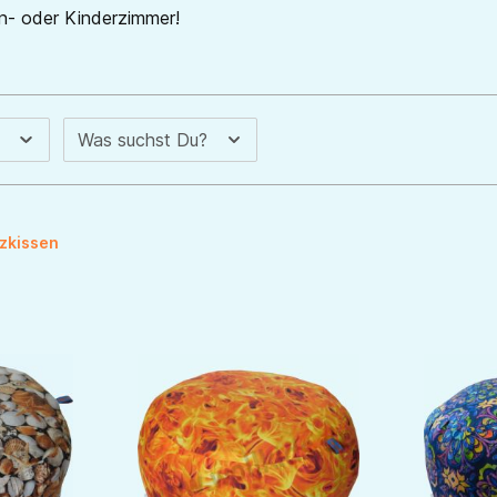
hn- oder Kinderzimmer!
l
Was suchst Du?
tzkissen