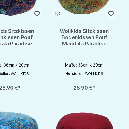
ids Sitzkissen
Wollkids Sitzkissen
nkissen Pouf
Bodenkissen Pouf
ala Paradise
Mandala Paradise
marine -
gelb -
tationskissen
Meditationskissen
: 38cm x 20cm
Maße: 38cm x 20cm
eller:
WOLLKIDS
Hersteller:
WOLLKIDS
rhöhen oder zu reduzieren.
nutze die Schaltflächen um die Anzahl zu erhöhen oder zu reduzieren.
zahl: Gib den gewünschten Wert ein oder benutze die Schaltflächen um die 
Produkt Anzahl: Gib den gewünschten Wert 
28,90 €*
28,90 €*