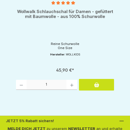
Durchschnittliche Bewertung von 5 von 5 Sternen
Wollwalk Schlauchschal für Damen - gefüttert
mit Baumwolle - aus 100% Schurwolle
Reine Schurwolle
One Size
Hersteller:
WOLLKIDS
45,90 €*
Produkt Anzahl: Gib den gewünschten Wert ein oder benutze die Schaltflächen um d
JETZT 5% Rabatt sichern!
MELDE DICH JETZT
zu unserem
NEWSLETTER
an und erhalte