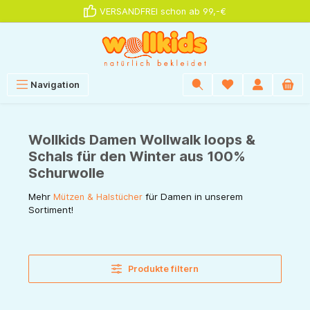
VERSANDFREI schon ab 99,-€
alt springen
Navigation
Wollkids Damen Wollwalk loops &
Schals für den Winter aus 100%
Schurwolle
Mehr
für Damen in unserem
Mützen & Halstücher
Sortiment!
Produkte filtern