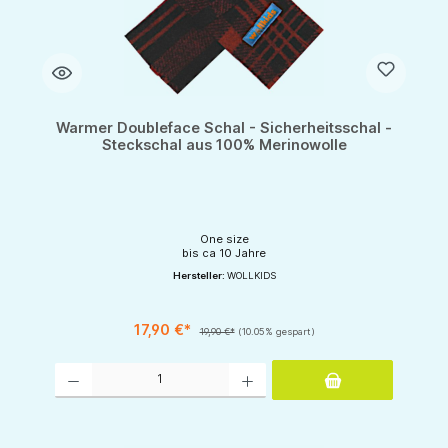
Warmer Doubleface Schal - Sicherheitsschal -
Steckschal aus 100% Merinowolle
One size
bis ca 10 Jahre
Hersteller:
WOLLKIDS
17,90 €*
19,90 €*
(10.05% gespart)
Produkt Anzahl: Gib den gewünschten Wert ein oder benutze die Schaltflächen um d