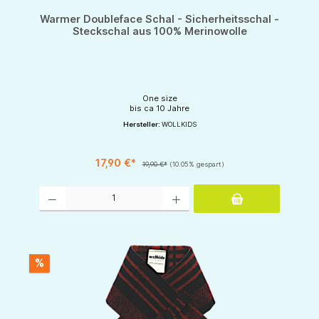
Warmer Doubleface Schal - Sicherheitsschal -
Steckschal aus 100% Merinowolle
One size
bis ca 10 Jahre
Hersteller:
WOLLKIDS
17,90 €*
19,90 €*
(10.05% gespart)
Produkt Anzahl: Gib den gewünschten Wert ein oder benutze die Schaltflächen um d
%