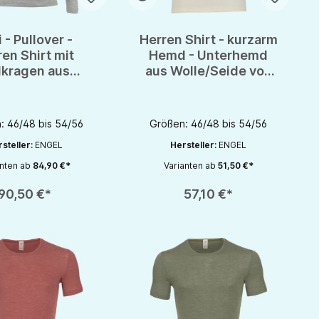
i - Pullover -
Herren Shirt - kurzarm
en Shirt mit
Hemd - Unterhemd
lkragen aus
aus Wolle/Seide von
le/Seide von
Engel - GOTS
gel - GOTS
: 46/48 bis 54/56
Größen: 46/48 bis 54/56
steller:
ENGEL
Hersteller:
ENGEL
anten ab
84,90 €*
Varianten ab
51,50 €*
rhöhen oder zu reduzieren.
nutze die Schaltflächen um die Anzahl zu erhöhen oder zu reduzieren.
zahl: Gib den gewünschten Wert ein oder benutze die Schaltflächen um die 
Produkt Anzahl: Gib den gewünschten Wert 
90,50 €*
57,10 €*