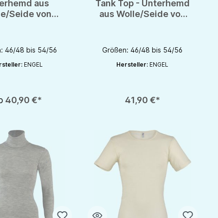
erhemd aus
Tank Top - Unterhemd
le/Seide von
aus Wolle/Seide von
gel - GOTS
Engel - GOTS
: 46/48 bis 54/56
Größen: 46/48 bis 54/56
steller:
ENGEL
Hersteller:
ENGEL
Produkt Anzahl: Gib den gewünschten Wert 
b
40,90 €*
41,90 €*