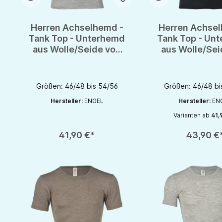
Herren Achselhemd -
Herren Achse
Tank Top - Unterhemd
Tank Top - Un
aus Wolle/Seide von
aus Wolle/Sei
Engel - GOTS
Engel - G
Größen: 46/48 bis 54/56
Größen: 46/48 bi
Hersteller:
ENGEL
Hersteller:
EN
Varianten ab
41,
Produkt Anzahl: Gib den gewünschten Wert ein oder benutze die S
Produkt Anzahl: Gib d
41,90 €*
43,90 €