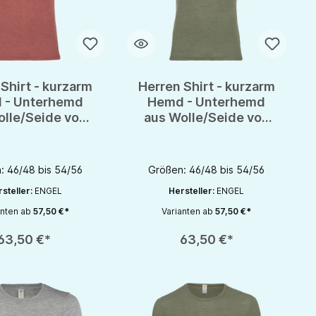
Shirt - kurzarm
Herren Shirt - kurzarm
 - Unterhemd
Hemd - Unterhemd
olle/Seide von
aus Wolle/Seide von
gel - GOTS
Engel - GOTS
: 46/48 bis 54/56
Größen: 46/48 bis 54/56
steller:
ENGEL
Hersteller:
ENGEL
anten ab
57,50 €*
Varianten ab
57,50 €*
rhöhen oder zu reduzieren.
nutze die Schaltflächen um die Anzahl zu erhöhen oder zu reduzieren.
zahl: Gib den gewünschten Wert ein oder benutze die Schaltflächen um die 
Produkt Anzahl: Gib den gewünschten Wert 
63,50 €*
63,50 €*