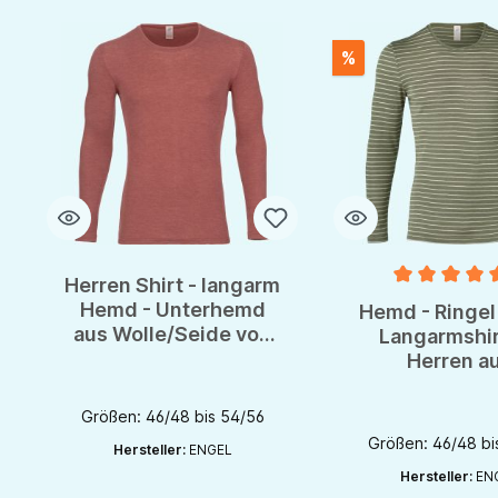
%
Herren Shirt - langarm
Durchschnittlich
Hemd - Unterhemd
Hemd - Ringel 
aus Wolle/Seide von
Langarmshir
Engel - GOTS
Herren a
Wolle/Seide
Engel - G
Größen: 46/48 bis 54/56
Größen: 46/48 bi
Hersteller:
ENGEL
Hersteller:
EN