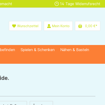
gemacht
14 Tage Widerrufsrecht
Wunschzettel
Mein Konto
0,00 €*
lbefinden
Spielen & Schenken
Nähen & Basteln
ide.