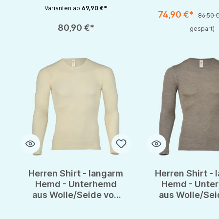
Varianten ab
69,90 €*
74,90 €*
86,50 
Produkt Anzahl: Gib den gewünschten Wert ein oder benutze die S
Produkt Anzahl: Gib d
80,90 €*
gespart)
Herren Shirt - langarm
Herren Shirt -
Hemd - Unterhemd
Hemd - Unte
aus Wolle/Seide von
aus Wolle/Sei
Engel - GOTS
Engel - G