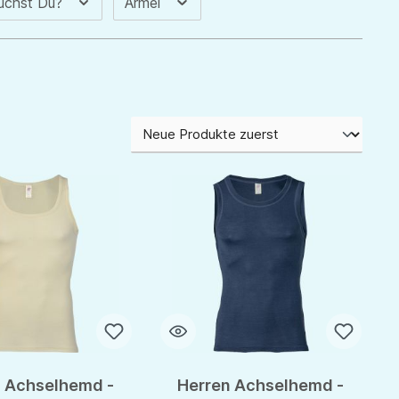
uchst Du?
Ärmel
 Achselhemd -
Herren Achselhemd -
ternen