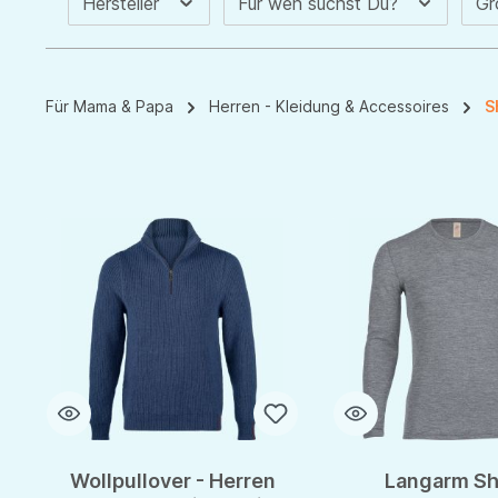
Hersteller
Für wen suchst Du?
G
Für Mama & Papa
Herren - Kleidung & Accessoires
S
Wollpullover - Herren
Langarm Shi