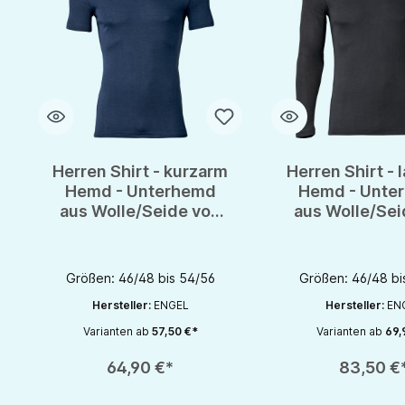
Herren Shirt - kurzarm
Herren Shirt -
Hemd - Unterhemd
Hemd - Unte
aus Wolle/Seide von
aus Wolle/Sei
Engel - GOTS
Engel - G
Größen: 46/48 bis 54/56
Größen: 46/48 bi
Hersteller:
ENGEL
Hersteller:
EN
Varianten ab
57,50 €*
Varianten ab
69,
Produkt Anzahl: Gib den gewünschten Wert ein oder benutze die S
Produkt Anzahl: Gib d
64,90 €*
83,50 €