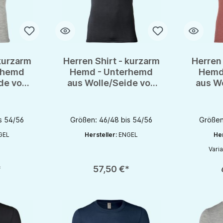
 kurzarm
Herren Shirt - kurzarm
Herren 
rhemd
Hemd - Unterhemd
Hemd
de von
aus Wolle/Seide von
aus W
OTS
Engel - GOTS
En
s 54/56
Größen: 46/48 bis 54/56
Größen
GEL
Hersteller:
ENGEL
Her
Vari
chaltflächen um die Anzahl zu erhöhen oder zu reduzieren.
en gewünschten Wert ein oder benutze die Schaltflächen um die Anzahl zu e
Produkt Anzahl: Gib den gewünschten Wert ein oder be
Produkt An
*
57,50 €*