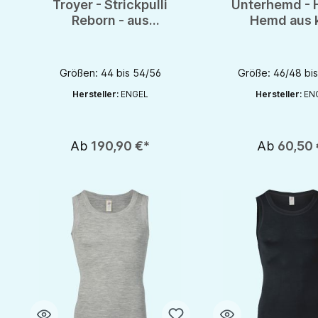
Troyer - Strickpulli
Unterhemd - 
Reborn - aus
Hemd aus 
Wolle/Seide von
Schurwolle vo
Engel - GOTS
- GOTS
Größen: 44 bis 54/56
Größe: 46/48 bi
Hersteller:
ENGEL
Hersteller:
EN
Ab
190,90 €*
Ab
60,50 