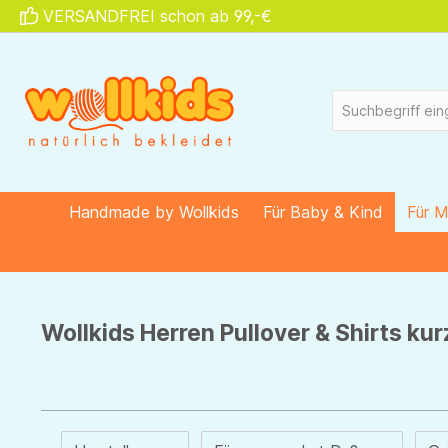
VERSANDFREI schon ab 99,-€
springen
Zur Hauptnavigation springen
Handmade by Wollkids
Für Baby & Kind
Für 
Wollkids Herren Pullover & Shirts k