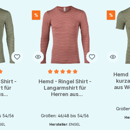
%
%
Hemd -
e Bewertung von 5 von 5 Sternen
Durchschnittliche Bewertung von 5 von 5 S
kurza
Shirt -
Hemd - Ringel Shirt -
aus W
t für
Langarmshirt für
En
us
Herren aus
 von
Wolle/Seide von
OTS
Engel - GOTS
Größen
s 54/56
Größen: 46/48 bis 54/56
Her
GEL
Hersteller:
ENGEL