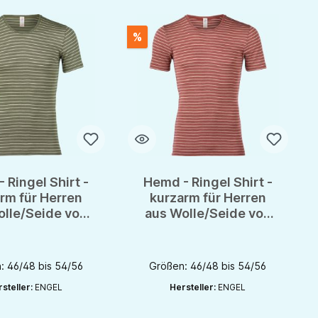
%
 Ringel Shirt -
Hemd - Ringel Shirt -
ternen
rm für Herren
kurzarm für Herren
olle/Seide von
aus Wolle/Seide von
gel - GOTS
Engel - GOTS
: 46/48 bis 54/56
Größen: 46/48 bis 54/56
steller:
ENGEL
Hersteller:
ENGEL