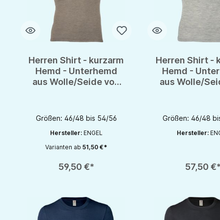
Herren Shirt - kurzarm
Herren Shirt -
Hemd - Unterhemd
Hemd - Unte
aus Wolle/Seide von
aus Wolle/Sei
Engel - GOTS
Engel - G
Größen: 46/48 bis 54/56
Größen: 46/48 bi
Hersteller:
ENGEL
Hersteller:
EN
Varianten ab
51,50 €*
Produkt Anzahl: Gib den gewünschten Wert ein oder benutze die S
Produkt Anzahl: Gib d
59,50 €*
57,50 €