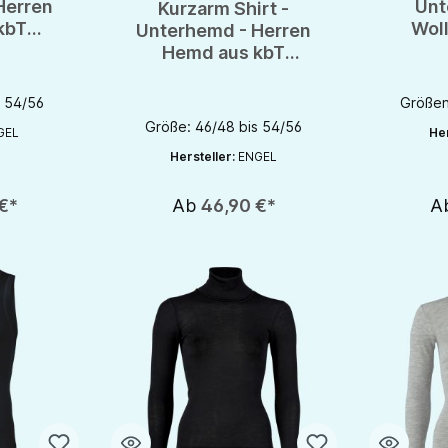
Herren
Unt
Kurzarm Shirt -
kbT
Wol
Unterhemd - Herren
n Engel
En
Hemd aus kbT
Schurwolle von Engel
- GOTS
s 54/56
Größen
Größe: 46/48 bis 54/56
GEL
Her
Hersteller:
ENGEL
€*
Ab
46,90 €*
A