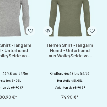
Shirt - langarm
Herren Shirt - langarm
 - Unterhemd
Hemd - Unterhemd
olle/Seide von
aus Wolle/Seide von
gel - GOTS
Engel - GOTS
: 46/48 bis 54/56
Größen: 46/48 bis 54/56
steller:
ENGEL
Hersteller:
ENGEL
anten ab
69,90 €*
Varianten ab
69,90 €*
rhöhen oder zu reduzieren.
nutze die Schaltflächen um die Anzahl zu erhöhen oder zu reduzieren.
zahl: Gib den gewünschten Wert ein oder benutze die Schaltflächen um die 
Produkt Anzahl: Gib den gewünschten Wert 
80,90 €*
74,90 €*