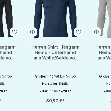
 langarm
Herren Shirt - langarm
Herren 
rhemd
Hemd - Unterhemd
Hemd
de von
aus Wolle/Seide von
aus W
OTS
Engel - GOTS
En
s 54/56
Größen: 46/48 bis 54/56
Größen
GEL
Hersteller:
ENGEL
Her
90 €*
Varianten ab
69,90 €*
Vari
chaltflächen um die Anzahl zu erhöhen oder zu reduzieren.
en gewünschten Wert ein oder benutze die Schaltflächen um die Anzahl zu e
Produkt Anzahl: Gib den gewünschten Wert ein oder be
Produkt An
*
80,90 €*