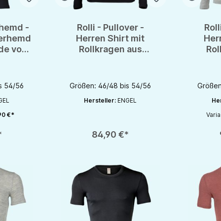
lhemd -
Rolli - Pullover -
Roll
terhemd
Herren Shirt mit
Herr
de von
Rollkragen aus
Rol
OTS
Wolle/Seide von
Wol
Engel - GOTS
En
s 54/56
Größen: 46/48 bis 54/56
Größen
GEL
Hersteller:
ENGEL
Her
90 €*
Vari
chaltflächen um die Anzahl zu erhöhen oder zu reduzieren.
en gewünschten Wert ein oder benutze die Schaltflächen um die Anzahl zu e
Produkt Anzahl: Gib den gewünschten Wert ein oder be
Produkt An
*
84,90 €*