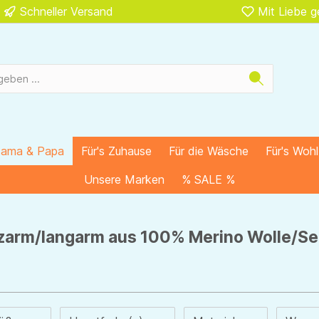
Schneller Versand
Mit Liebe 
Mama & Papa
Für's Zuhause
Für die Wäsche
Für's Woh
Unsere Marken
% SALE %
urzarm/langarm aus 100% Merino Wolle/Se