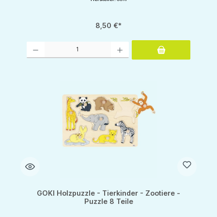
8,50 €*
Produkt Anzahl: Gib den gewünschten Wert ein oder benutze die Schaltflächen um d
GOKI Holzpuzzle - Tierkinder - Zootiere -
Puzzle 8 Teile