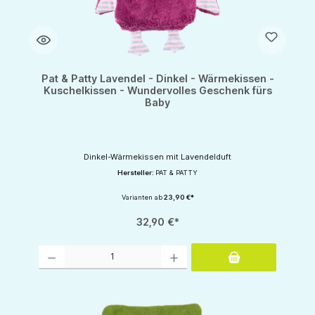
Pat & Patty Lavendel - Dinkel - Wärmekissen -
Kuschelkissen - Wundervolles Geschenk fürs
Baby
Dinkel-Wärmekissen mit Lavendelduft
Hersteller:
PAT & PATTY
Varianten ab
23,90 €*
32,90 €*
Produkt Anzahl: Gib den gewünschten Wert ein oder benutze die Schaltflächen um d