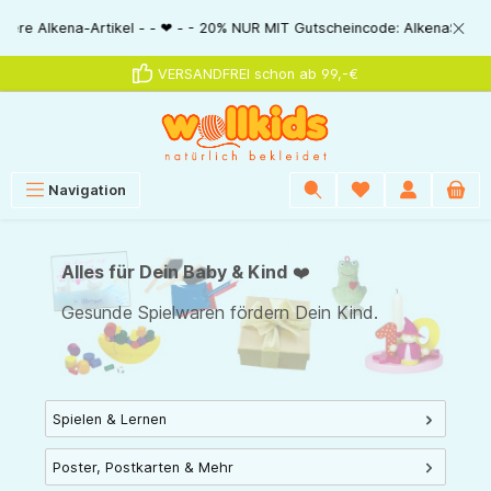
alt springen
IT Gutscheincode: AlkenaSSV - - ❤ - - Nur im Bestellablauf direkt einlös
VERSANDFREI schon ab 99,-€
Navigation
Alles für Dein Baby & Kind
❤️
Gesunde Spielwaren fördern Dein Kind.
Spielen & Lernen
Poster, Postkarten & Mehr