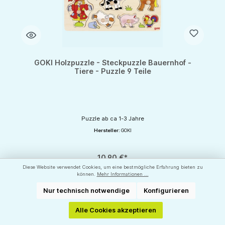
GOKI Holzpuzzle - Steckpuzzle Bauernhof -
Tiere - Puzzle 9 Teile
Puzzle ab ca 1-3 Jahre
Hersteller:
GOKI
10,90 €*
Diese Website verwendet Cookies, um eine bestmögliche Erfahrung bieten zu
können.
Mehr Informationen ...
Produkt Anzahl: Gib den gewünschten Wert ein oder benutze die Schaltflächen um d
Nur technisch notwendige
Konfigurieren
Alle Cookies akzeptieren