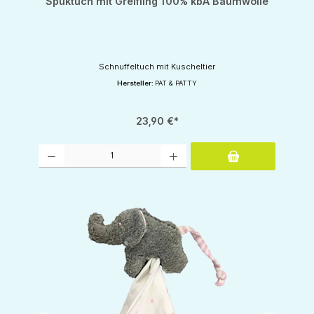
Spuktuch mit Greifling 100% kbA Baumwolle
Schnuffeltuch mit Kuscheltier
Hersteller:
PAT & PATTY
23,90 €*
Produkt Anzahl: Gib den gewünschten Wert ein oder benutze die Schaltflächen um d