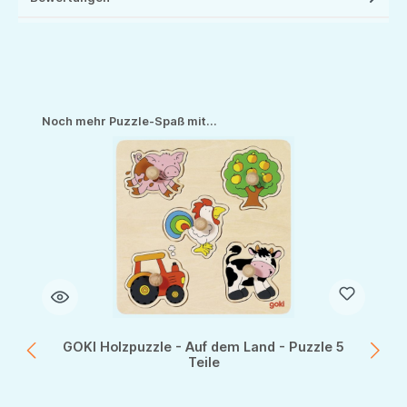
Produktgalerie überspringen
Noch mehr Puzzle-Spaß mit...
GOKI Holzpuzzle - Auf dem Land - Puzzle 5
Teile