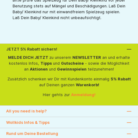
Bitte prüfe das Spielzeug für Dein Baby/ Kleinkind vor jeder
Benutzung stets auf Mängel und Beschädigungen. Laß Dein
Baby/ Kleinkind nur mit einwandfreiem Spielzeug spielen.
Laß Dein Baby/ Kleinkind nicht unbeaufsichtigt.
JETZT 5% Rabatt sichern!
MELDE DICH JETZT
zu unserem
NEWSLETTER
an und erhalte
kostenlos Infos,
Tipps
und
Gutscheine
- sowie die Möglichkeit
an
Aktionen
und
Gewinnspielen
teilzunehmen!
Zusätzlich schenken wir Dir mit Kundenkonto einmalig
5% Rabatt
auf Deinen ganzen
Warenkorb!
Hier gehts zur
Anmeldung!
All you need is help?
Wollkids Infos & Tipps
Rund um Deine Bestellung