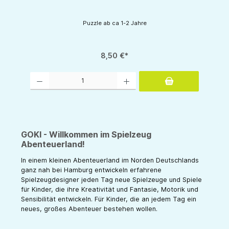
Puzzle ab ca 1-2 Jahre
8,50 €*
tflächen um die Anzahl zu erhöhen oder zu reduzieren.
Produkt Anzahl: Gib den gewünschten Wert ein oder benutze die Schaltflächen um d
GOKI - Willkommen im Spielzeug
Abenteuerland!
In einem kleinen Abenteuerland im Norden Deutschlands
ganz nah bei Hamburg entwickeln erfahrene
Spielzeugdesigner jeden Tag neue Spielzeuge und Spiele
für Kinder, die ihre Kreativität und Fantasie, Motorik und
Sensibilität entwickeln. Für Kinder, die an jedem Tag ein
neues, großes Abenteuer bestehen wollen.