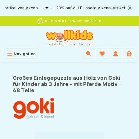
alt springen
l von Akena - - ❤ - - 20% auf ALLE unsere Alkena-Artikel - - ❤ - - 20% N
VERSANDFREI schon ab 99,-€
Navigation
Großes Einlegepuzzle aus Holz von Goki
für Kinder ab 3 Jahre - mit Pferde Motiv -
48 Teile
Bildergalerie überspringen