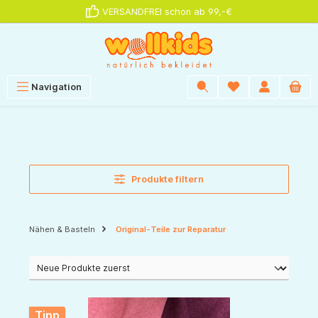
VERSANDFREI schon ab 99,-€
alt springen
Navigation
Produkte filtern
Nähen & Basteln
Original-Teile zur Reparatur
Tipp