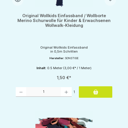
Original Wollkids Einfassband / Wollborte
Merino Schurwolle für Kinder & Erwachsenen
Wollwalk-Kleidung
Original Wollkids Einfassband
in 0,5m Schritten
Hersteller:
SONSTIGE
Inhalt:
0.5 Meter
(3,00 €* / 1 Meter)
1,50 €*
Produkt Anzahl: Gib den gewünschten Wert ein oder benutze die Schaltflächen um d
1