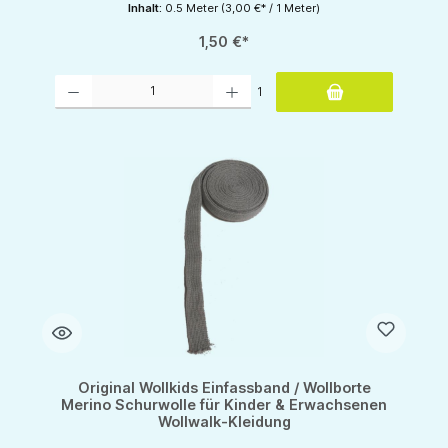
Inhalt:
0.5 Meter
(3,00 €* / 1 Meter)
1,50 €*
Produkt Anzahl: Gib den gewünschten Wert ein oder benutze die Schaltflächen um d
1
Original Wollkids Einfassband / Wollborte
Merino Schurwolle für Kinder & Erwachsenen
Wollwalk-Kleidung