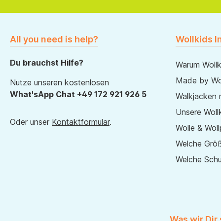
All you need is help?
Wollkids I
Du brauchst Hilfe?
Warum Wollk
Made by Wol
Nutze unseren kostenlosen
What'sApp Chat +49 172 921 926 5
Walkjacken 
Unsere Wollk
Oder unser
Kontaktformular
.
Wolle & Woll
Welche Größ
Welche Sch
Was wir Dir