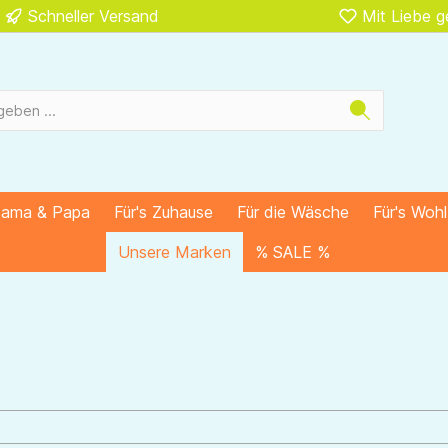
Schneller Versand
Mit Liebe 
Mama & Papa
Für's Zuhause
Für die Wäsche
Für's Woh
Unsere Marken
% SALE %