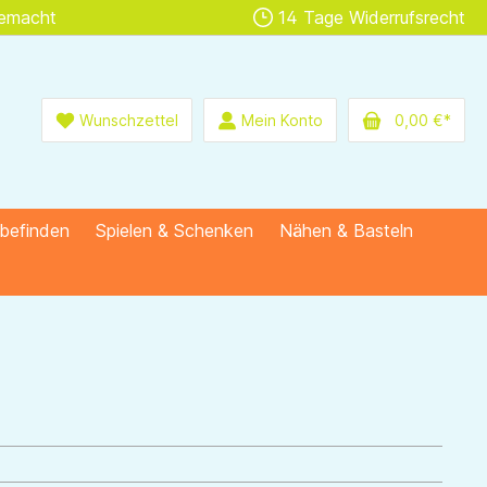
gemacht
14 Tage Widerrufsrecht
Wunschzettel
Mein Konto
0,00 €*
lbefinden
Spielen & Schenken
Nähen & Basteln