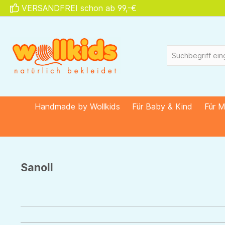
VERSANDFREI schon ab 99,-€
springen
Zur Hauptnavigation springen
Handmade by Wollkids
Für Baby & Kind
Für 
Sanoll