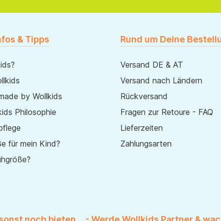
nfos & Tipps
Rund um Deine Bestell
ids?
Versand DE & AT
lkids
Versand nach Ländern
made by Wollkids
Rückversand
ids Philosophie
Fragen zur Retoure - FAQ
pflege
Lieferzeiten
e für mein Kind?
Zahlungsarten
uhgröße?
 sonst noch bieten... - Werde Wollkids Partner & wac