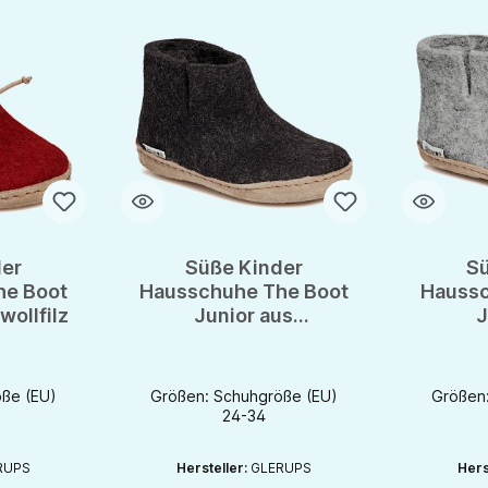
er
Süße Kinder
Sü
he Boot
Hausschuhe The Boot
Haussc
wollfilz
Junior aus
J
Schurwollfilz
Sc
ße (EU)
Größen: Schuhgröße (EU)
Größen
24-34
RUPS
Hersteller:
GLERUPS
Hers