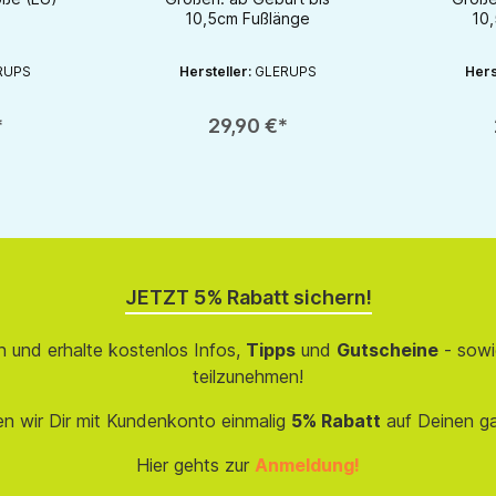
10,5cm Fußlänge
10
RUPS
Hersteller:
GLERUPS
Hers
chaltflächen um die Anzahl zu erhöhen oder zu reduzieren.
en gewünschten Wert ein oder benutze die Schaltflächen um die Anzahl zu e
Produkt Anzahl: Gib den gewünschten Wert ein oder be
Produkt An
*
29,90 €*
JETZT 5% Rabatt sichern!
 und erhalte kostenlos Infos,
Tipps
und
Gutscheine
- sowi
teilzunehmen!
en wir Dir mit Kundenkonto einmalig
5% Rabatt
auf Deinen g
Hier gehts zur
Anmeldung!