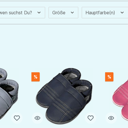
 wen suchst Du?
Größe
Hauptfarbe(n)
%
%