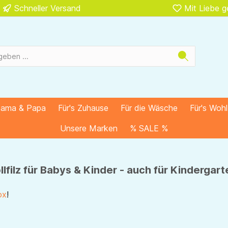
Schneller Versand
Mit Liebe 
Mama & Papa
Für's Zuhause
Für die Wäsche
Für's Woh
Unsere Marken
% SALE %
lz für Babys & Kinder - auch für Kindergart
ox
!