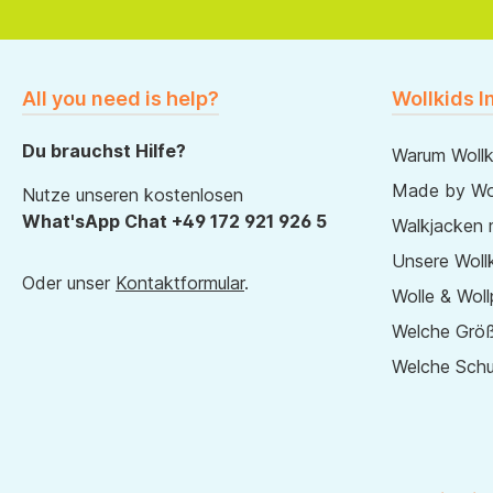
All you need is help?
Wollkids I
Du brauchst Hilfe?
Warum Wollk
Made by Wol
Nutze unseren kostenlosen
What'sApp Chat +49 172 921 926 5
Walkjacken 
Unsere Wollk
Oder unser
Kontaktformular
.
Wolle & Woll
Welche Größ
Welche Sch