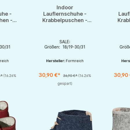
Indoor
uhe -
Lauflernschuhe -
Lauf
hen -
Krabbelpuschen -
Krab
 Bio-
Hausschuhe - Bio-
Haus
lz
Leder & Filz
L
SALE:
30/31
Größen: 18/19-30/31
Größ
reich
Hersteller:
Formreich
Hers
30,90 €*
30,90
€*
(16.26%
36,90 €*
(16.26%
chaltflächen um die Anzahl zu erhöhen oder zu reduzieren.
en gewünschten Wert ein oder benutze die Schaltflächen um die Anzahl zu e
Produkt Anzahl: Gib den gewünschten Wert ein oder be
Produkt An
gespart)