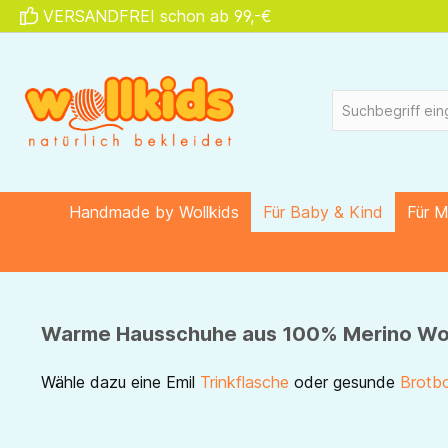
VERSANDFREI schon ab 99,-€
springen
Zur Hauptnavigation springen
Handmade by Wollkids
Für Baby & Kind
Für 
Warme Hausschuhe aus 100% Merino Wollfi
Wähle dazu eine Emil
Trinkflasche
oder gesunde
Brotb