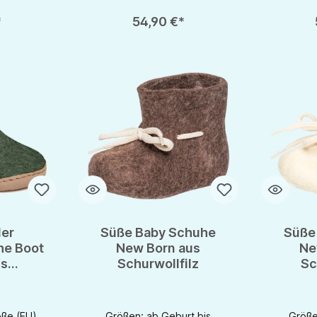
chaltflächen um die Anzahl zu erhöhen oder zu reduzieren.
en gewünschten Wert ein oder benutze die Schaltflächen um die Anzahl zu e
Produkt Anzahl: Gib den gewünschten Wert ein oder be
Produkt An
*
54,90 €*
er
Süße Baby Schuhe
Süße
he Boot
New Born aus
Ne
us
Schurwollfilz
Sc
ilz
ße (EU)
Größen: ab Geburt bis
Größe