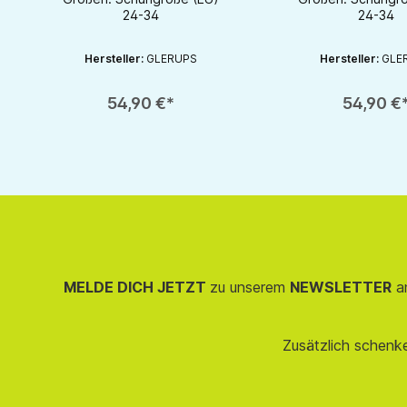
24-34
24-34
Hersteller:
GLERUPS
Hersteller:
GLE
Produkt Anzahl: Gib den gewünschten Wert ein oder benutze die S
Produkt Anzahl: Gib d
54,90 €*
54,90 €
MELDE DICH JETZT
zu unserem
NEWSLETTER
an
Zusätzlich schenk