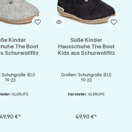
ße Kinder
Süße Kinder
huhe The Boot
Hausschuhe The Boot
s Schurwollfilz
Kids aus Schurwollfilz
: Schuhgröße (EU)
Größen: Schuhgröße (EU)
19-23
19-23
teller:
GLERUPS
Hersteller:
GLERUPS
rhöhen oder zu reduzieren.
nutze die Schaltflächen um die Anzahl zu erhöhen oder zu reduzieren.
zahl: Gib den gewünschten Wert ein oder benutze die Schaltflächen um die 
Produkt Anzahl: Gib den gewünschten Wert 
49,90 €*
49,90 €*