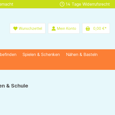
gemacht
14 Tage Widerrufsrecht
Wunschzettel
Mein Konto
0,00 €*
lbefinden
Spielen & Schenken
Nähen & Basteln
en & Schule