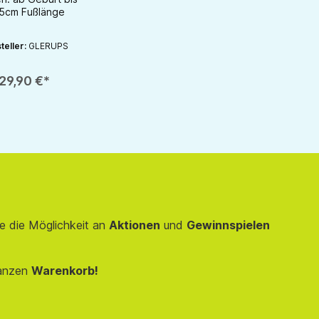
,5cm Fußlänge
teller:
GLERUPS
rhöhen oder zu reduzieren.
nutze die Schaltflächen um die Anzahl zu erhöhen oder zu reduzieren.
zahl: Gib den gewünschten Wert ein oder benutze die Schaltflächen um die 
29,90 €*
e die Möglichkeit an
Aktionen
und
Gewinnspielen
anzen
Warenkorb!