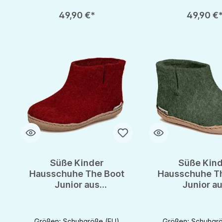
Produkt Anzahl: Gib den gewünschten Wert ein oder benutze die S
Produkt Anzahl: Gib d
49,90 €*
49,90 €
Süße Kinder
Süße Kind
Hausschuhe The Boot
Hausschuhe T
Junior aus
Junior a
Schurwollfilz
Schurwollf
Größen: Schuhgröße (EU)
Größen: Schuhgrö