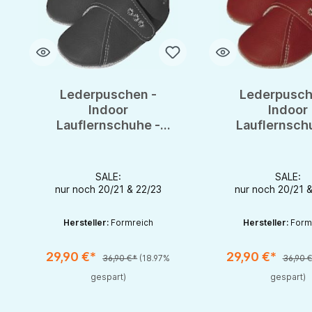
Lederpuschen -
Lederpusch
Indoor
Indoor
Lauflernschuhe -
Lauflernsch
Hausschuhe mit
Hausschuhe
Klettverschluss aus
Klettverschlu
Bio-Leder & Filz
Bio-Leder & 
SALE:
SALE:
nur noch 20/21 & 22/23
nur noch 20/21 
Hersteller:
Formreich
Hersteller:
Form
29,90 €*
29,90 €*
36,90 €*
(18.97%
36,90 
Produkt Anzahl: Gib den gewünschten Wert ein oder benutze die S
Produkt Anzahl: Gib d
gespart)
gespart)