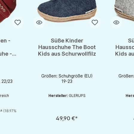
en -
Süße Kinder
Sü
Hausschuhe The Boot
Haussc
uhe -
Kids aus Schurwollfilz
Kids au
 mit
ss aus
Filz
Größen: Schuhgröße (EU)
Größen
& 22/23
19-23
reich
Hersteller:
GLERUPS
Hers
€*
(18.97%
chaltflächen um die Anzahl zu erhöhen oder zu reduzieren.
en gewünschten Wert ein oder benutze die Schaltflächen um die Anzahl zu e
Produkt Anzahl: Gib den gewünschten Wert ein oder be
Produkt An
49,90 €*