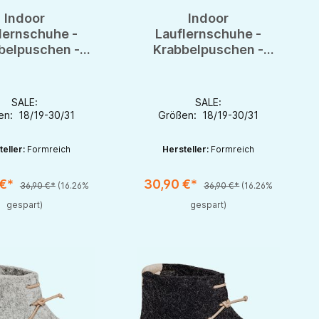
Indoor
Indoor
lernschuhe -
Lauflernschuhe -
belpuschen -
Krabbelpuschen -
schuhe - Bio-
Hausschuhe - Bio-
eder & Filz
Leder & Filz
SALE:
SALE:
en: 18/19-30/31
Größen: 18/19-30/31
teller:
Formreich
Hersteller:
Formreich
 €*
30,90 €*
36,90 €*
(16.26%
36,90 €*
(16.26%
rhöhen oder zu reduzieren.
nutze die Schaltflächen um die Anzahl zu erhöhen oder zu reduzieren.
zahl: Gib den gewünschten Wert ein oder benutze die Schaltflächen um die 
Produkt Anzahl: Gib den gewünschten Wert 
gespart)
gespart)