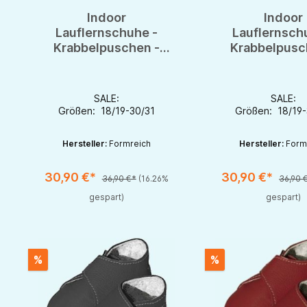
Indoor
Indoor
Lauflernschuhe -
Lauflernsch
Krabbelpuschen -
Krabbelpusc
Hausschuhe - Bio-
Hausschuhe -
Leder & Filz
Leder & Fi
SALE:
SALE:
Größen: 18/19-30/31
Größen: 18/19-
Hersteller:
Formreich
Hersteller:
Form
30,90 €*
30,90 €*
36,90 €*
(16.26%
36,90 
Produkt Anzahl: Gib den gewünschten Wert ein oder benutze die S
Produkt Anzahl: Gib d
gespart)
gespart)
%
%