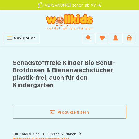
VERSANDFREI schon ab 99,-€
alt springen
Navigation
Schadstofffreie Kinder Bio Schul-
Brotdosen & Bienenwachstücher
plastik-frei, auch für den
Kindergarten
Produkte filtern
Für Baby & Kind
Essen & Trinken