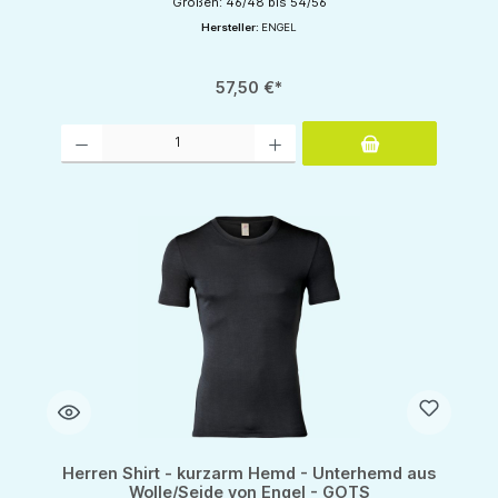
Größen: 46/48 bis 54/56
Hersteller:
ENGEL
57,50 €*
Produkt Anzahl: Gib den gewünschten Wert ein oder benutze die Schaltflächen um d
Herren Shirt - kurzarm Hemd - Unterhemd aus
Wolle/Seide von Engel - GOTS