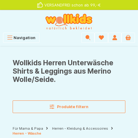
VERSANDFREI schon ab 99,-€
alt springen
Navigation
Wollkids Herren Unterwäsche
Shirts & Leggings aus Merino
Wolle/Seide.
Produkte filtern
Für Mama & Papa
Herren - Kleidung & Accessoires
Herren - Wäsche