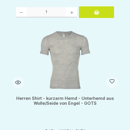
Produkt Anzahl: Gib den gewünschten Wert ein oder benutze die Schaltflächen um d
Herren Shirt - kurzarm Hemd - Unterhemd aus
Wolle/Seide von Engel - GOTS