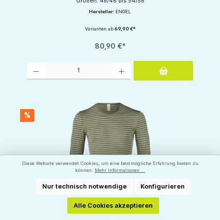
Größen: 46/48 bis 54/56
Hersteller:
ENGEL
Varianten ab
69,90 €*
80,90 €*
Produkt Anzahl: Gib den gewünschten Wert ein oder benutze die Schaltflächen um d
%
Diese Website verwendet Cookies, um eine bestmögliche Erfahrung bieten zu
können.
Mehr Informationen ...
Nur technisch notwendige
Konfigurieren
Alle Cookies akzeptieren