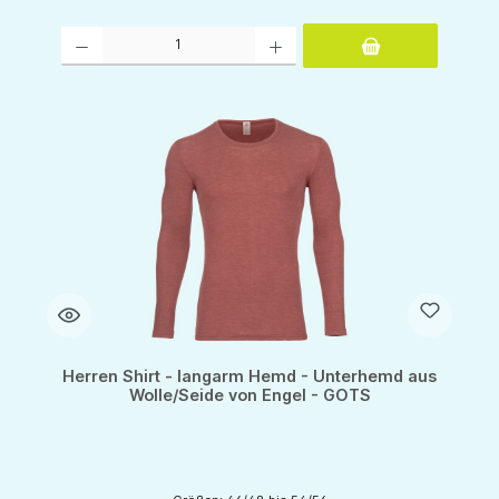
Produkt Anzahl: Gib den gewünschten Wert ein oder benutze die Schaltflächen um d
Herren Shirt - langarm Hemd - Unterhemd aus
Wolle/Seide von Engel - GOTS