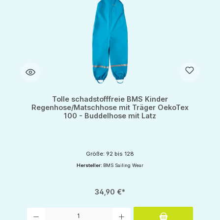
Tolle schadstofffreie BMS Kinder
Regenhose/Matschhose mit Träger OekoTex
100 - Buddelhose mit Latz
Größe: 92 bis 128
Hersteller:
BMS Sailing Wear
34,90 €*
Produkt Anzahl: Gib den gewünschten Wert ein oder benutze die Schaltflächen um d