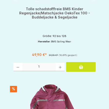
Tolle schadstofffreie BMS Kinder
Regenjacke/Matschjacke OekoTex 100 -
Buddeljacke & Segeljacke
Größe: 92 bis 128
Hersteller:
BMS Sailing Wear
49,90 €*
59,90 €*
(16.69% gespart)
Produkt Anzahl: Gib den gewünschten Wert ein oder benutze die Schaltflächen um d
%