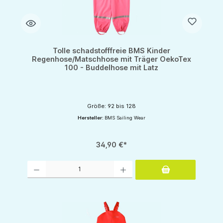
Tolle schadstofffreie BMS Kinder
Regenhose/Matschhose mit Träger OekoTex
100 - Buddelhose mit Latz
Größe: 92 bis 128
Hersteller:
BMS Sailing Wear
34,90 €*
Produkt Anzahl: Gib den gewünschten Wert ein oder benutze die Schaltflächen um d