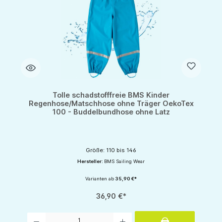
Tolle schadstofffreie BMS Kinder
Regenhose/Matschhose ohne Träger OekoTex
100 - Buddelbundhose ohne Latz
Größe: 110 bis 146
Hersteller:
BMS Sailing Wear
Varianten ab
35,90 €*
36,90 €*
Produkt Anzahl: Gib den gewünschten Wert ein oder benutze die Schaltflächen um d