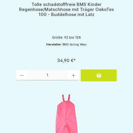
Tolle schadstofffreie BMS Kinder
Regenhose/Matschhose mit Träger OekoTex
100 - Buddelhose mit Latz
Größe: 92 bis 128
Hersteller:
BMS Sailing Wear
34,90 €*
Produkt Anzahl: Gib den gewünschten Wert ein oder benutze die Schaltflächen um d