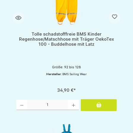
Tolle schadstofffreie BMS Kinder
Regenhose/Matschhose mit Träger OekoTex
100 - Buddelhose mit Latz
Größe: 92 bis 128
Hersteller:
BMS Sailing Wear
34,90 €*
Produkt Anzahl: Gib den gewünschten Wert ein oder benutze die Schaltflächen um d