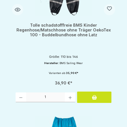
Tolle schadstofffreie BMS Kinder
Regenhose/Matschhose ohne Träger OekoTex
100 - Buddelbundhose ohne Latz
Größe: 110 bis 146
Hersteller:
BMS Sailing Wear
Varianten ab
35,90 €*
36,90 €*
Produkt Anzahl: Gib den gewünschten Wert ein oder benutze die Schaltflächen um d