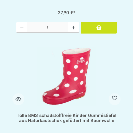
37,90 €*
Produkt Anzahl: Gib den gewünschten Wert ein oder benutze die Schaltflächen um d
Tolle BMS schadstofffreie Kinder Gummistiefel
aus Naturkautschuk gefüttert mit Baumwolle