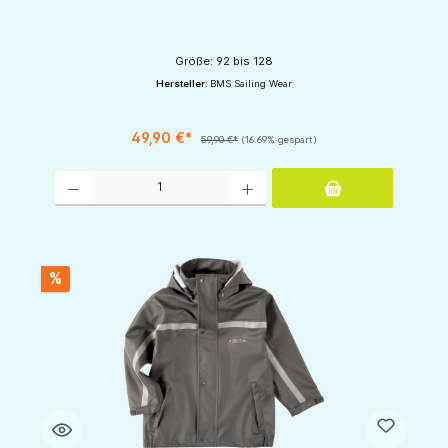
Größe: 92 bis 128
Hersteller:
BMS Sailing Wear
49,90 €*
59,90 €*
(16.69% gespart)
Produkt Anzahl: Gib den gewünschten Wert ein oder benutze die Schaltflächen um d
%