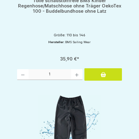
Tolle schadstofffreie BMS Kinder
Regenhose/Matschhose ohne Träger OekoTex
100 - Buddelbundhose ohne Latz
Größe: 110 bis 146
Hersteller:
BMS Sailing Wear
35,90 €*
Produkt Anzahl: Gib den gewünschten Wert ein oder benutze die Schaltflächen um d