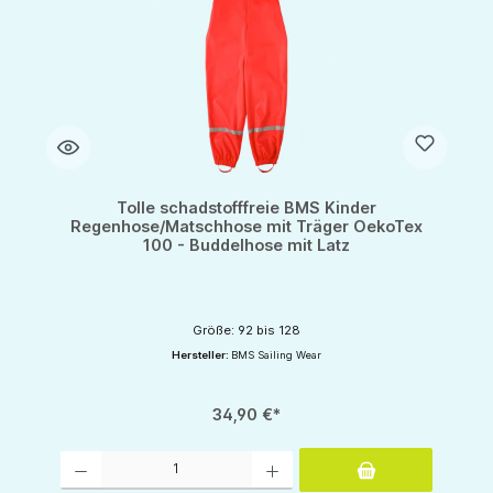
Tolle schadstofffreie BMS Kinder
Regenhose/Matschhose mit Träger OekoTex
100 - Buddelhose mit Latz
Größe: 92 bis 128
Hersteller:
BMS Sailing Wear
34,90 €*
Produkt Anzahl: Gib den gewünschten Wert ein oder benutze die Schaltflächen um d