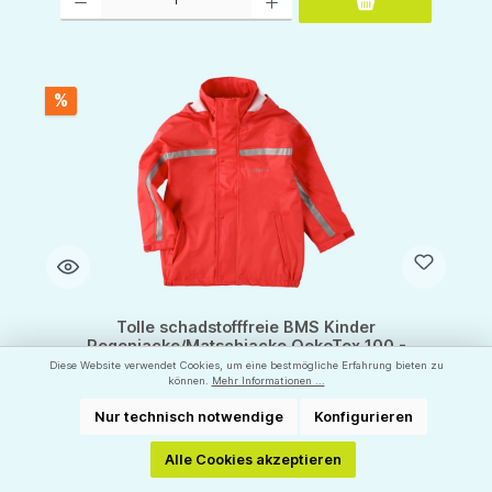
%
Tolle schadstofffreie BMS Kinder
Regenjacke/Matschjacke OekoTex 100 -
Buddeljacke & Segeljacke
Diese Website verwendet Cookies, um eine bestmögliche Erfahrung bieten zu
können.
Mehr Informationen ...
Nur technisch notwendige
Konfigurieren
Größe: 92 bis 128
Alle Cookies akzeptieren
Hersteller:
BMS Sailing Wear