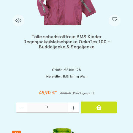
Tolle schadstofffreie BMS Kinder
Regenjacke/Matschjacke OekoTex 100 -
Buddeljacke & Segeljacke
Größe: 92 bis 128
Hersteller:
BMS Sailing Wear
49,90 €*
59,90 €*
(16.69% gespart)
Produkt Anzahl: Gib den gewünschten Wert ein oder benutze die Schaltflächen um d