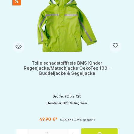
%
Tolle schadstofffreie BMS Kinder
Regenjacke/Matschjacke OekoTex 100 -
Buddeljacke & Segeljacke
Größe: 92 bis 128
Hersteller:
BMS Sailing Wear
49,90 €*
59,90 €*
(16.69% gespart)
Produkt Anzahl: Gib den gewünschten Wert ein oder benutze die Schaltflächen um d