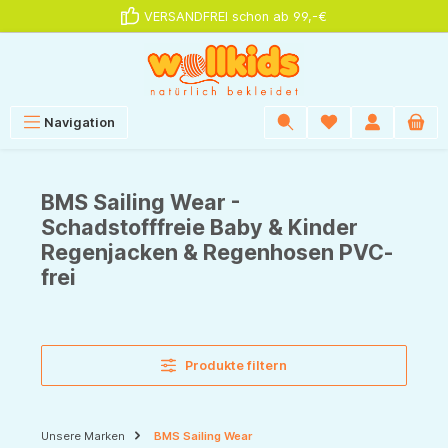
VERSANDFREI schon ab 99,-€
alt springen
Navigation
BMS Sailing Wear -
Schadstofffreie Baby & Kinder
Regenjacken & Regenhosen PVC-
frei
Produkte filtern
Unsere Marken
BMS Sailing Wear