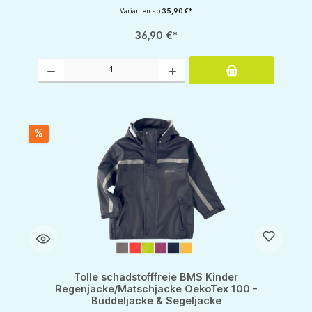
Varianten ab
35,90 €*
36,90 €*
Produkt Anzahl: Gib den gewünschten Wert ein oder benutze die Schaltflächen um d
%
Tolle schadstofffreie BMS Kinder
Regenjacke/Matschjacke OekoTex 100 -
Buddeljacke & Segeljacke