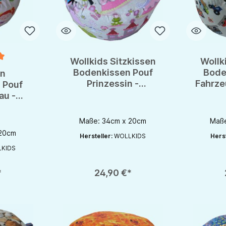
Wollkids Sitzkissen
Wollk
e Bewertung von 5 von 5 Sternen
Bodenkissen Pouf
Bode
en
Prinzessin -
Fahrze
 Pouf
Kinderzimmer -
Kin
au -
Meditationskissen
Medi
er -
issen
Maße: 34cm x 20cm
Maße
 20cm
Hersteller:
WOLLKIDS
Herst
KIDS
chaltflächen um die Anzahl zu erhöhen oder zu reduzieren.
en gewünschten Wert ein oder benutze die Schaltflächen um die Anzahl zu e
Produkt Anzahl: Gib den gewünschten Wert ein oder be
Produkt An
*
24,90 €*