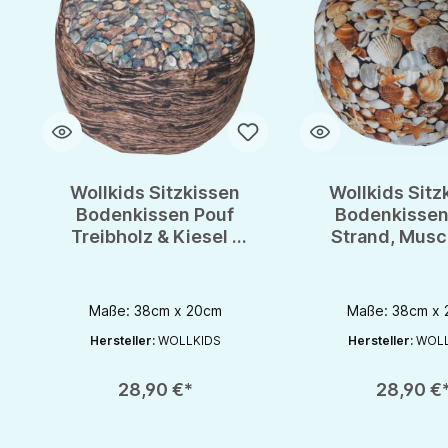
Wollkids Sitzkissen
Wollkids Sitz
Bodenkissen Pouf
Bodenkissen
Treibholz & Kiesel -
Strand, Musc
Meditationskissen
Meditationsk
Maße: 38cm x 20cm
Maße: 38cm x
Hersteller:
WOLLKIDS
Hersteller:
WOLL
Produkt Anzahl: Gib den gewünschten Wert ein oder benutze die S
Produkt Anzahl: Gib d
28,90 €*
28,90 €