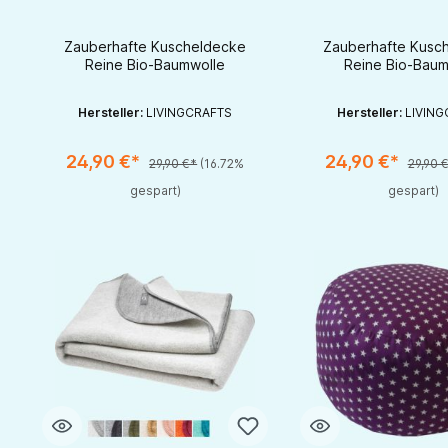
Fleece aus Bio
Fleece aus
Baumwolle
Baumwol
Zauberhafte Kuscheldecke
Zauberhafte Kusc
Reine Bio-Baumwolle
Reine Bio-Baum
Hersteller:
LIVINGCRAFTS
Hersteller:
LIVING
24,90 €*
24,90 €*
29,90 €*
(16.72%
29,90 
Produkt Anzahl: Gib den gewünschten Wert ein oder benutze die S
Produkt Anzahl: Gib d
gespart)
gespart)