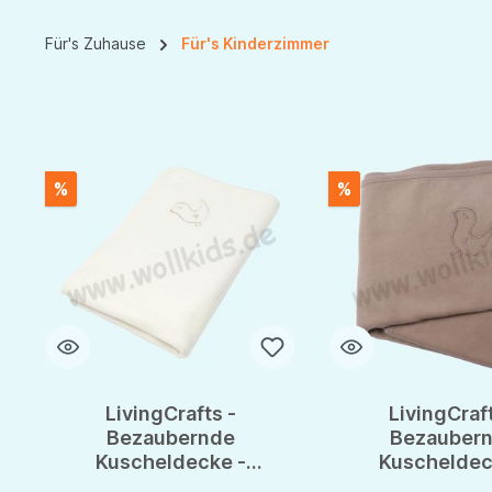
Für's Zuhause
Für's Kinderzimmer
%
%
LivingCrafts -
LivingCraft
Bezaubernde
Bezauber
Kuscheldecke -
Kuscheldec
Kuschelfleece -
Kuschelflee