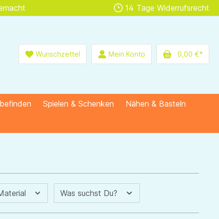
gemacht
14 Tage Widerrufsrecht
Wunschzettel
Mein Konto
0,00 €*
lbefinden
Spielen & Schenken
Nähen & Basteln
Material
Was suchst Du?