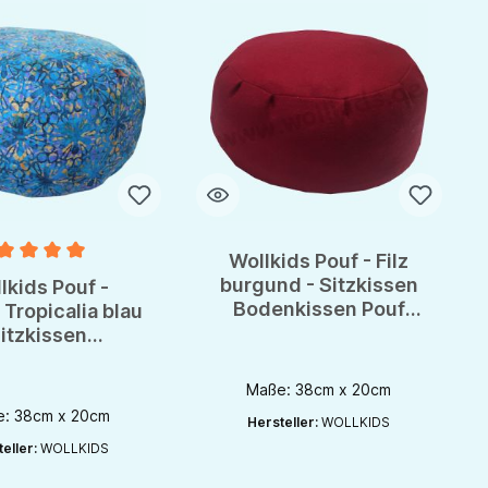
Wollkids Pouf - Filz
nittliche Bewertung von 5 von 5 Sternen
burgund - Sitzkissen
lkids Pouf -
Bodenkissen Pouf
Tropicalia blau
Medikissen
itzkissen
nkissen Pouf
edikissen
Maße: 38cm x 20cm
: 38cm x 20cm
Hersteller:
WOLLKIDS
eller:
WOLLKIDS
rhöhen oder zu reduzieren.
nutze die Schaltflächen um die Anzahl zu erhöhen oder zu reduzieren.
zahl: Gib den gewünschten Wert ein oder benutze die Schaltflächen um die 
Produkt Anzahl: Gib den gewünschten Wert 