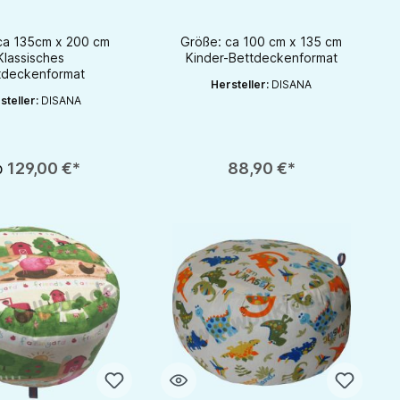
disana - GOTS
ca 135cm x 200 cm
Größe: ca 100 cm x 135 cm
Klassisches
Kinder-Bettdeckenformat
tdeckenformat
Hersteller:
DISANA
steller:
DISANA
rhöhen oder zu reduzieren.
b
129,00 €*
88,90 €*