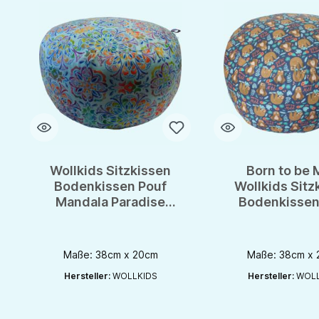
Wollkids Sitzkissen
Born to be M
Bodenkissen Pouf
Wollkids Sitz
Mandala Paradise
Bodenkissen
türkis -
Faultier
Meditationskissen
Maße: 38cm x 20cm
Maße: 38cm x
Hersteller:
WOLLKIDS
Hersteller:
WOLL
Produkt Anzahl: Gib den gewünschten Wert ein oder benutze die S
Produkt Anzahl: Gib d