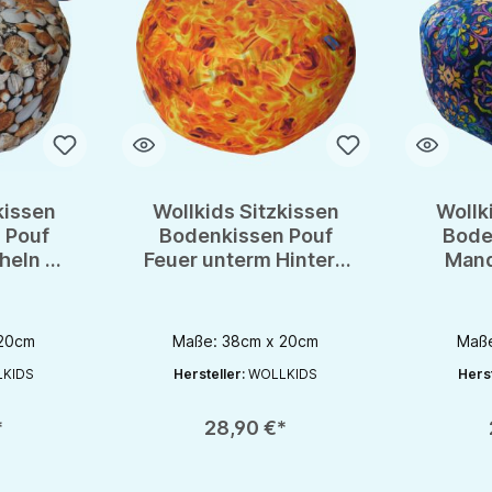
kissen
Wollkids Sitzkissen
Wollk
 Pouf
Bodenkissen Pouf
Bode
heln -
Feuer unterm Hintern
Mand
issen
- Meditationskissen
Medi
 20cm
Maße: 38cm x 20cm
Maße
KIDS
Hersteller:
WOLLKIDS
Herst
chaltflächen um die Anzahl zu erhöhen oder zu reduzieren.
en gewünschten Wert ein oder benutze die Schaltflächen um die Anzahl zu e
Produkt Anzahl: Gib den gewünschten Wert ein oder be
Produkt An
*
28,90 €*