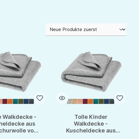
e Walkdecke -
Tolle Kinder
heldecke aus
Walkdecke -
churwolle von
Kuscheldecke aus
sana - GOTS
kbT Schurwolle von