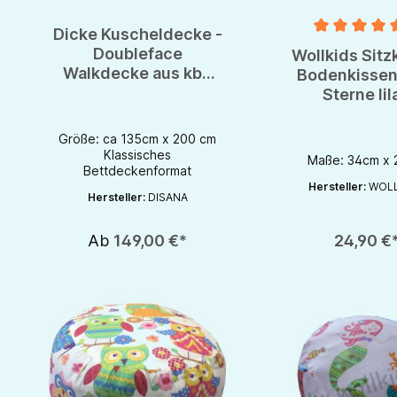
Dicke Kuscheldecke -
Durchschnittlich
Doubleface
Wollkids Sitz
Walkdecke aus kbT
Bodenkissen
Schurwolle von
Sterne lil
disana - GOTS
Kinderzimm
Meditationsk
Größe: ca 135cm x 200 cm
Klassisches
Maße: 34cm x
Bettdeckenformat
Hersteller:
WOLL
Hersteller:
DISANA
Produkt Anzahl: Gib d
Ab
149,00 €*
24,90 €