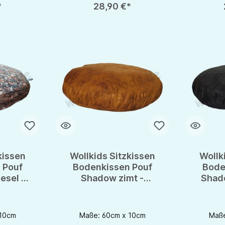
*
28,90 €*
kissen
Wollkids Sitzkissen
Wollk
 Pouf
Bodenkissen Pouf
Bode
esel -
Shadow zimt -
Shado
issen
Meditationskissen
Medi
 10cm
Maße: 60cm x 10cm
Maße