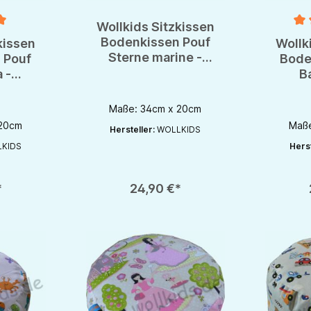
Wollkids Sitzkissen
e Bewertung von 5 von 5 Sternen
Durchsch
Bodenkissen Pouf
kissen
Wollk
Sterne marine -
 Pouf
Bode
Kinderzimmer -
a -
B
Meditationskissen
er -
Kin
issen
Medi
Maße: 34cm x 20cm
 20cm
Maße
Hersteller:
WOLLKIDS
KIDS
Herst
en gewünschten Wert ein oder benutze die Schaltflächen um die Anzahl zu e
Produkt Anzahl: Gib den gewünschten Wert ein oder be
Produkt An
*
24,90 €*