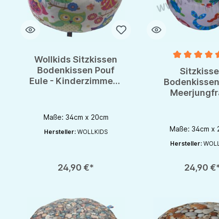
Wollkids Sitzkissen
Durchschnittlich
Bodenkissen Pouf
Sitzkiss
Eule - Kinderzimmer -
Bodenkissen
Meditationskissen
Meerjungfr
Kinderzimm
Meditationsk
Maße: 34cm x 20cm
Maße: 34cm x
Hersteller:
WOLLKIDS
Hersteller:
WOLL
Produkt Anzahl: Gib den gewünschten Wert ein oder benutze die S
Produkt Anzahl: Gib d
24,90 €*
24,90 €