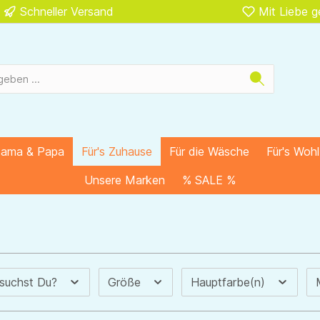
Schneller Versand
Mit Liebe 
Mama & Papa
Für's Zuhause
Für die Wäsche
Für's Woh
Unsere Marken
% SALE %
 suchst Du?
Größe
Hauptfarbe(n)