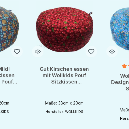
ild!
Gut Kirschen essen
Durchsch
kissen
mit Wollkids Pouf
Wol
 Pouf
Sitzkissen
Design 
Bodenkissen Pouf
S
Bode
M
 20cm
Maße: 38cm x 20cm
Maße
KIDS
Hersteller:
WOLLKIDS
Herst
chaltflächen um die Anzahl zu erhöhen oder zu reduzieren.
en gewünschten Wert ein oder benutze die Schaltflächen um die Anzahl zu e
Produkt Anzahl: Gib den gewünschten Wert ein oder be
Produkt An