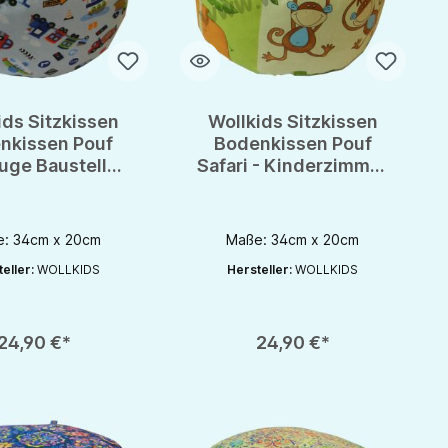
ids Sitzkissen
Wollkids Sitzkissen
nkissen Pouf
Bodenkissen Pouf
uge Baustelle -
Safari - Kinderzimmer
derzimmer -
- Meditationskissen
tationskissen
: 34cm x 20cm
Maße: 34cm x 20cm
eller:
WOLLKIDS
Hersteller:
WOLLKIDS
rhöhen oder zu reduzieren.
nutze die Schaltflächen um die Anzahl zu erhöhen oder zu reduzieren.
zahl: Gib den gewünschten Wert ein oder benutze die Schaltflächen um die 
Produkt Anzahl: Gib den gewünschten Wert 
24,90 €*
24,90 €*