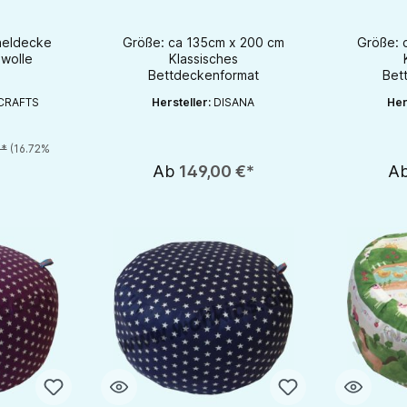
 Bio
le
heldecke
Größe: ca 135cm x 200 cm
Größe: 
wolle
Klassisches
Bettdeckenformat
Bet
CRAFTS
Hersteller:
DISANA
Her
€*
(16.72%
chaltflächen um die Anzahl zu erhöhen oder zu reduzieren.
en gewünschten Wert ein oder benutze die Schaltflächen um die Anzahl zu e
Ab
149,00 €*
A