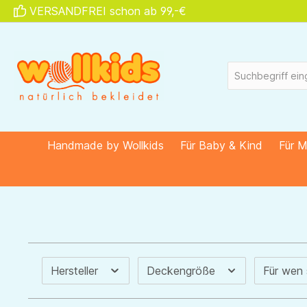
VERSANDFREI schon ab 99,-€
springen
Zur Hauptnavigation springen
Handmade by Wollkids
Für Baby & Kind
Für 
Hersteller
Deckengröße
Für wen