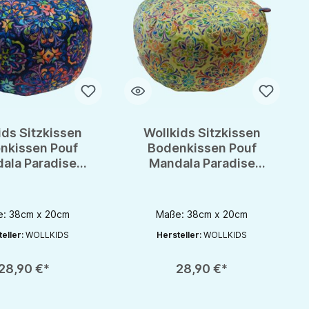
ids Sitzkissen
Wollkids Sitzkissen
nkissen Pouf
Bodenkissen Pouf
ala Paradise
Mandala Paradise
marine -
gelb -
tationskissen
Meditationskissen
: 38cm x 20cm
Maße: 38cm x 20cm
eller:
WOLLKIDS
Hersteller:
WOLLKIDS
rhöhen oder zu reduzieren.
nutze die Schaltflächen um die Anzahl zu erhöhen oder zu reduzieren.
zahl: Gib den gewünschten Wert ein oder benutze die Schaltflächen um die 
Produkt Anzahl: Gib den gewünschten Wert 
28,90 €*
28,90 €*