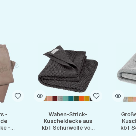
s -
Waben-Strick-
Groß
nde
Kuscheldecke aus
Kusc
ke -
kbT Schurwolle von
kbT S
ce -
disana - GOTS
di