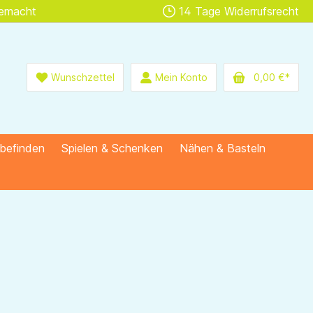
gemacht
14 Tage Widerrufsrecht
Wunschzettel
Mein Konto
0,00 €*
lbefinden
Spielen & Schenken
Nähen & Basteln