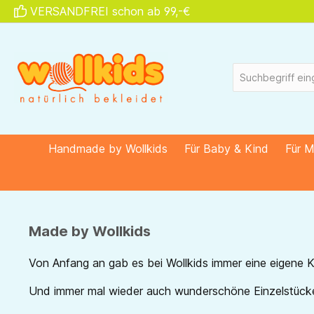
VERSANDFREI schon ab 99,-€
springen
Zur Hauptnavigation springen
Handmade by Wollkids
Für Baby & Kind
Für 
Made by Wollkids
Von Anfang an gab es bei Wollkids immer eine eigene Ko
Und immer mal wieder auch wunderschöne Einzelstücke f