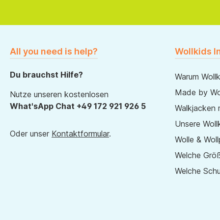
All you need is help?
Wollkids I
Du brauchst Hilfe?
Warum Wollk
Made by Wol
Nutze unseren kostenlosen
What'sApp Chat +49 172 921 926 5
Walkjacken 
Unsere Wollk
Oder unser
Kontaktformular
.
Wolle & Woll
Welche Größ
Welche Sch