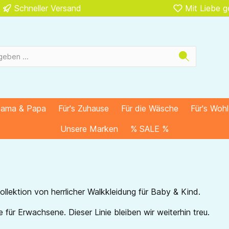
Schneller Versand
Mit Liebe 
Mama & Papa
Für's Zuhause
Für die Wäsche
Für's Woh
Unsere Marken
% SALE %
llektion von herrlicher Walkkleidung für Baby & Kind.
ür Erwachsene. Dieser Linie bleiben wir weiterhin treu.