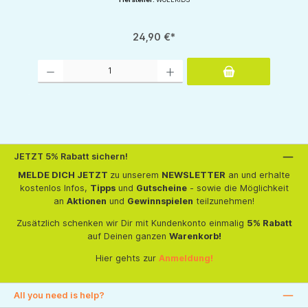
24,90 €*
Produkt Anzahl: Gib den gewünschten Wert ein oder benutze die Schaltflächen um d
JETZT 5% Rabatt sichern!
MELDE DICH JETZT
zu unserem
NEWSLETTER
an und erhalte
kostenlos Infos,
Tipps
und
Gutscheine
- sowie die Möglichkeit
an
Aktionen
und
Gewinnspielen
teilzunehmen!
Zusätzlich schenken wir Dir mit Kundenkonto einmalig
5% Rabatt
auf Deinen ganzen
Warenkorb!
Hier gehts zur
Anmeldung!
All you need is help?