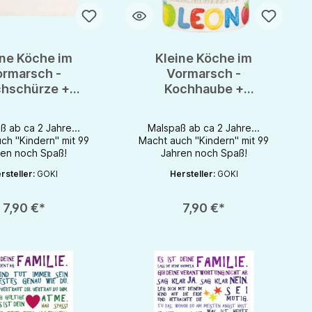
ine Köche im
Kleine Köche im
ormarsch -
Vormarsch -
hschürze +
Kochhaube +
lstifte im Set -
Stoffmalstifte im Set -
rade Baumwolle
Fairtrade Baumwolle
ß ab ca 2 Jahre...
Malspaß ab ca 2 Jahre...
ch "Kindern" mit 99
Macht auch "Kindern" mit 99
ren noch Spaß!
Jahren noch Spaß!
rsteller:
GOKI
Hersteller:
GOKI
nutze die Schaltflächen um die Anzahl zu erhöhen oder zu reduzieren.
zahl: Gib den gewünschten Wert ein oder benutze die Schaltflächen um die 
Produkt Anzahl: Gib den gewünschten Wert 
7,90 €*
7,90 €*