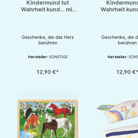
Kindermund tut
Kindermund
Wahrheit kund... mit
Wahrheit kund
schönen Sprüchen &
schönen Sprü
Motiven liebevoll
Motiven lieb
gestaltet
gestalte
Geschenke, die das Herz
Geschenke, die d
berühren
berühren
Produkt Anzahl: Gib den gewünschten Wert ein oder benutze d
Produkt Anzahl: G
Hersteller:
SONSTIGE
Hersteller:
SONS
12,90 €*
12,90 €