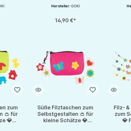
KI
Hersteller:
GOKI
He
chaltflächen um die Anzahl zu erhöhen oder zu reduzieren.
en gewünschten Wert ein oder benutze die Schaltflächen um die Anzahl zu e
Produkt Anzahl: Gib den gewünschten Wert ein oder be
Produkt An
*
14,90 €*
hen zum
Süße Filztaschen zum
Filz- 
n 👛 für
Selbstgestalten 👛 für
zum S
ze 💎
kleine Schätze 💎
💎 
engeld
erstes Taschengeld
De