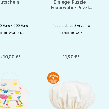
utschein
Einlege-Puzzle -
Feuerwehr - Puzzle
48 Teile
10 Euro - 200 Euro
Puzzle ab ca 3-4 Jahre
eller:
WOLLKIDS
Hersteller:
GOKI
 zu erhöhen oder zu reduzieren.
er benutze die Schaltflächen um die Anzahl zu erhöhen oder zu reduzieren.
Produkt Anzahl: Gib den gewünschten Wert 
b
10,00 €*
11,90 €*