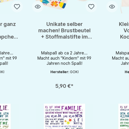
er ganz
Unikate selber
Kle
machen! Brustbeutel
V
ppchen
+ Stoffmalstifte im
Koc
alstifte
Set - Fairtrade
Stoffma
trade
Baumwolle
Fairt
ahre...
Malspaß ab ca 2 Jahre...
Malspa
le
n" mit 99
Macht auch "Kindern" mit 99
Macht au
paß!
Jahren noch Spaß!
Jah
KI
Hersteller:
GOKI
He
chaltflächen um die Anzahl zu erhöhen oder zu reduzieren.
Produkt Anzahl: Gib den gewünschten Wert ein oder be
Produkt An
5,90 €*