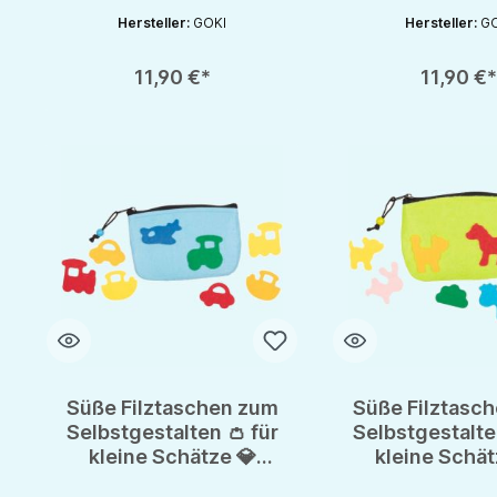
Hersteller:
GOKI
Hersteller:
GO
Produkt Anzahl: Gib den gewünschten Wert ein oder benutze die S
Produkt Anzahl: Gib d
11,90 €*
11,90 €
Süße Filztaschen zum
Süße Filztasc
Selbstgestalten 👛 für
Selbstgestalte
kleine Schätze 💎
kleine Schät
erstes Taschengeld
erstes Tasch