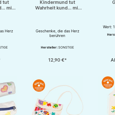
 tut
Kindermund tut
G
... mit
Wahrheit kund... mit
chen &
schönen Sprüchen &
evoll
Motiven liebevoll
t
gestaltet
Wert: 
as Herz
Geschenke, die das Herz
Herst
berühren
ie Schaltflächen um die Anzahl zu erhöhen oder zu reduzieren.
ib den gewünschten Wert ein oder benutze die Schaltflächen um die Anzahl
Produkt Anzahl: Gib den gewünschten Wert ein od
TIGE
Hersteller:
SONSTIGE
*
12,90 €*
A