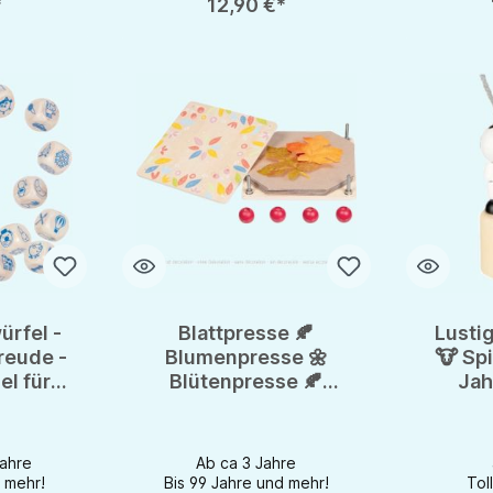
*
12,90 €*
rfel -
Blattpresse 🍂
Lusti
reude -
Blumenpresse 🌼
🐮 Spi
el für
Blütenpresse 🍂
Jahr
lt
Blütenzauber 🌼
Ge
Bastelfreude für
Naturkinder
Jahre
Ab ca 3 Jahre
 mehr!
Bis 99 Jahre und mehr!
Tol