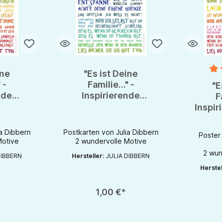
ine
"Es ist Deine
Durchsch
 -
Familie..." -
"E
nde
Inspirierende
F
n Julia
Postkarten von Julia
Inspir
n
Dibbern
von 
a Dibbern
Postkarten von Julia Dibbern
Poster
Motive
2 wundervolle Motive
2 wun
DIBBERN
Hersteller:
JULIA DIBBERN
ib den gewünschten Wert ein oder benutze die Schaltflächen um die Anzahl
Produkt Anzahl: Gib den gewünschten Wert ein od
Produk
Herstel
chaltflächen um die Anzahl zu erhöhen oder zu reduzieren.
1,00 €*