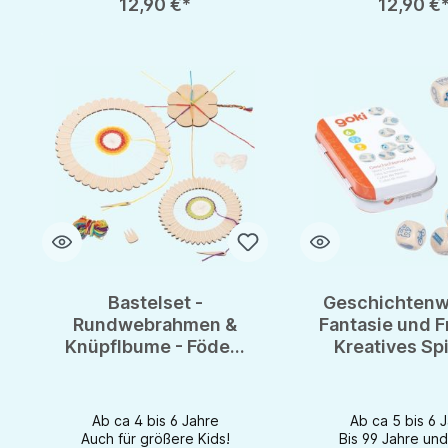
12,90 €*
12,90 €
Bastelset -
Geschichtenwü
Rundwebrahmen &
Fantasie und F
Knüpflbume - Födert
Kreatives Spi
Feinmotorik &
Jung & A
Kreativität
Ab ca 4 bis 6 Jahre
Ab ca 5 bis 6 
Auch für größere Kids!
Bis 99 Jahre und