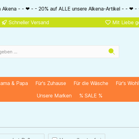
ikel - - ❤ - - 20% NUR MIT Gutscheincode: AlkenaSSV - - ❤ - 
Schneller Versand
Mit Liebe 
Mama & Papa
Für's Zuhause
Für die Wäsche
Für's Woh
Unsere Marken
% SALE %