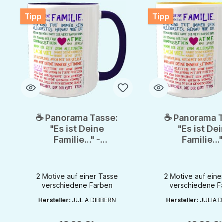
Tipp
Tipp
☕ Panorama Tasse:
☕ Panorama T
"Es ist Deine
"Es ist De
Familie..." -
Familie..."
Inspirierende
Inspiriere
Postkarten von Julia
Postkarten vo
Dibbern
Dibber
2 Motive auf einer Tasse
2 Motive auf eine
verschiedene Farben
verschiedene F
Produkt Anzahl: Gib den gewünschten Wert ein oder benutze d
Produkt Anzahl: G
Hersteller:
JULIA DIBBERN
Hersteller:
JULIA 