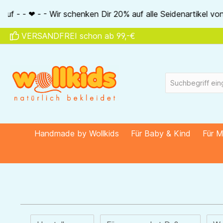
springen
Zur Hauptnavigation springen
enartikel von Akena - - ❤ - - 20% auf ALLE unsere Alkena-Art
VERSANDFREI schon ab 99,-€
Handmade by Wollkids
Für Baby & Kind
Für 