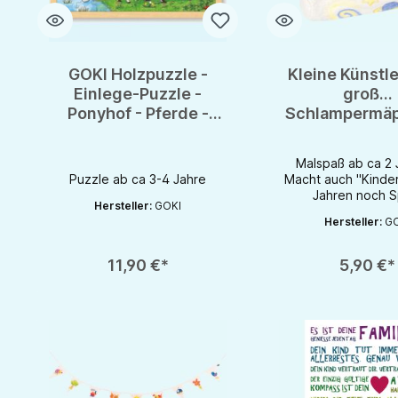
GOKI Holzpuzzle -
Kleine Künstl
Einlege-Puzzle -
groß...
Ponyhof - Pferde -
Schlampermä
Puzzle 48 Teile
- Etui + Stoffm
im Set - Fair
Malspaß ab ca 2 J
Baumwol
Puzzle ab ca 3-4 Jahre
Macht auch "Kinder
Jahren noch S
Hersteller:
GOKI
Hersteller:
GO
Produkt Anzahl: Gib den gewünschten Wert ein oder benutze die S
11,90 €*
5,90 €*