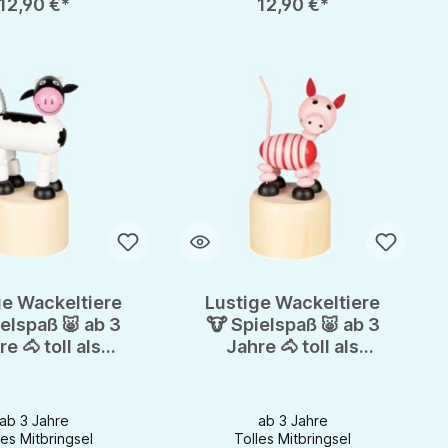
12,90 €*
12,90 €*
ge Wackeltiere
Lustige Wackeltiere
elspaß 🐷 ab 3
🐮 Spielspaß 🐷 ab 3
e 🐴 toll als
Jahre 🐴 toll als
schenk 🐶
Geschenk 🐶
ab 3 Jahre
ab 3 Jahre
les Mitbringsel
Tolles Mitbringsel