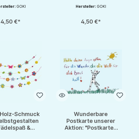
rsteller:
GOKI
Hersteller:
GOKI
rhöhen oder zu reduzieren.
nutze die Schaltflächen um die Anzahl zu erhöhen oder zu reduzieren.
zahl: Gib den gewünschten Wert ein oder benutze die Schaltflächen um die 
Produkt Anzahl: Gib den gewünschten Wert 
4,50 €*
4,50 €*
& Holz-Schmuck
Wunderbare
elbstgestalten
Postkarte unserer
Fädelspaß &
Aktion: "Postkarten
kofreuden
aus Kinderhand" - von