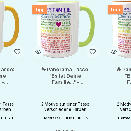
Tipp
Tipp
asse:
☕ Panorama Tasse:
☕ Pa
ine
"Es ist Deine
"E
 -
Familie..." -
F
nde
Inspirierende
In
n Julia
Postkarten von Julia
Postka
n
Dibbern
r Tasse
2 Motive auf einer Tasse
2 Motiv
arben
verschiedene Farben
vers
ie Schaltflächen um die Anzahl zu erhöhen oder zu reduzieren.
ib den gewünschten Wert ein oder benutze die Schaltflächen um die Anzahl
Produkt Anzahl: Gib den gewünschten Wert ein od
Produk
DIBBERN
Hersteller:
JULIA DIBBERN
Herstel