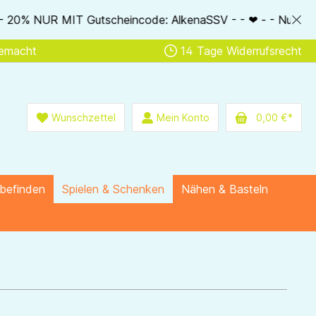
- Nur im Bestellablauf direkt einlösbar - - ❤ - - nur bis So
gemacht
14 Tage Widerrufsrecht
Wunschzettel
Mein Konto
0,00 €*
lbefinden
Spielen & Schenken
Nähen & Basteln