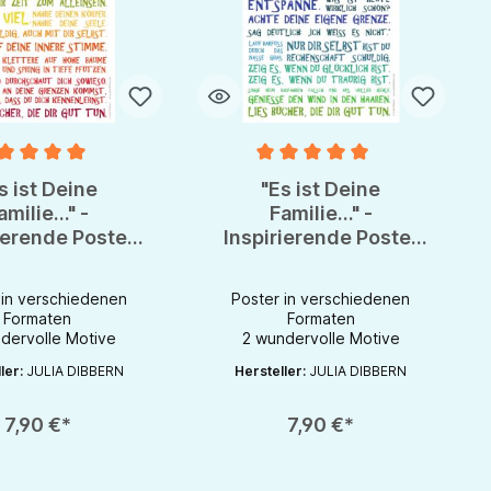
nittliche Bewertung von 5 von 5 Sternen
Durchschnittliche Bewertung von 
s ist Deine
"Es ist Deine
amilie..." -
Familie..." -
ierende Poster
Inspirierende Poster
Julia Dibbern
von Julia Dibbern
 in verschiedenen
Poster in verschiedenen
Formaten
Formaten
dervolle Motive
2 wundervolle Motive
 zu erhöhen oder zu reduzieren.
er benutze die Schaltflächen um die Anzahl zu erhöhen oder zu reduzieren.
t Anzahl: Gib den gewünschten Wert ein oder benutze die Schaltflächen um
Produkt Anzahl: Gib den gewünschten 
ler:
JULIA DIBBERN
Hersteller:
JULIA DIBBERN
7,90 €*
7,90 €*