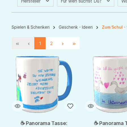
Hersteller
Für wen suchst Du?
Wa
Spielen & Schenken
Geschenk - Ideen
Zum Schul - 
1
2
☕ Panorama Tasse:
☕ Panorama T