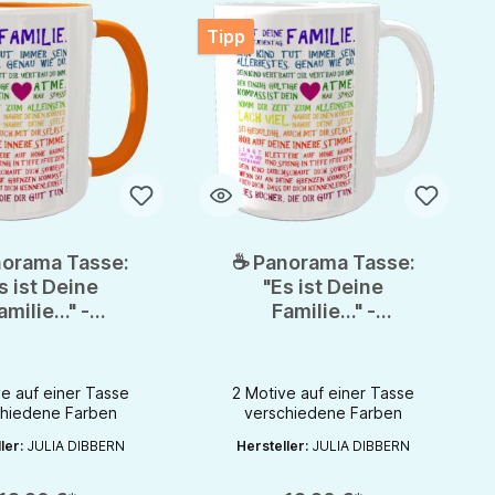
Tipp
norama Tasse:
☕ Panorama Tasse:
s ist Deine
"Es ist Deine
amilie..." -
Familie..." -
spirierende
Inspirierende
rten von Julia
Postkarten von Julia
Dibbern
Dibbern
e auf einer Tasse
2 Motive auf einer Tasse
chiedene Farben
verschiedene Farben
 zu erhöhen oder zu reduzieren.
er benutze die Schaltflächen um die Anzahl zu erhöhen oder zu reduzieren.
t Anzahl: Gib den gewünschten Wert ein oder benutze die Schaltflächen um
Produkt Anzahl: Gib den gewünschten 
ler:
JULIA DIBBERN
Hersteller:
JULIA DIBBERN