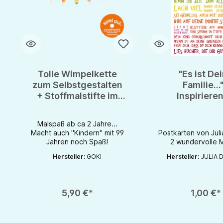
Tolle Wimpelkette
"Es ist De
zum Selbstgestalten
Familie..."
+ Stoffmalstifte im
Inspiriere
Set - Fairtrade
Postkarten vo
Baumwolle
Dibber
Malspaß ab ca 2 Jahre...
Macht auch "Kindern" mit 99
Postkarten von Juli
Jahren noch Spaß!
2 wundervolle 
Hersteller:
GOKI
Hersteller:
JULIA 
Produkt Anzahl: G
Produkt Anzahl: Gib den gewünschten Wert ein oder benutze die S
5,90 €*
1,00 €*