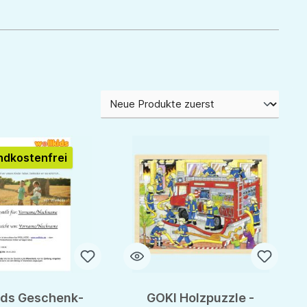
i
dkostenfrei
ids Geschenk-
GOKI Holzpuzzle -