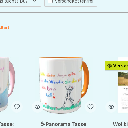
Filter hinzufügen: Versandkostenfre
s suchst Du?
Versandkostenfrei
Start
Versan
asse:
☕ Panorama Tasse:
Wollk