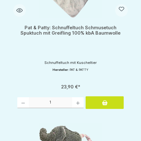
Pat & Patty: Schnuffeltuch Schmusetuch
Spuktuch mit Greifling 100% kbA Baumwolle
Schnuffeltuch mit Kuscheltier
Hersteller:
PAT & PATTY
23,90 €*
Produkt Anzahl: Gib den gewünschten Wert ein oder benutze die Schaltflächen um d