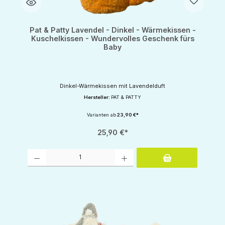
Pat & Patty Lavendel - Dinkel - Wärmekissen -
Kuschelkissen - Wundervolles Geschenk fürs
Baby
Dinkel-Wärmekissen mit Lavendelduft
Hersteller:
PAT & PATTY
Varianten ab
23,90 €*
25,90 €*
Produkt Anzahl: Gib den gewünschten Wert ein oder benutze die Schaltflächen um d