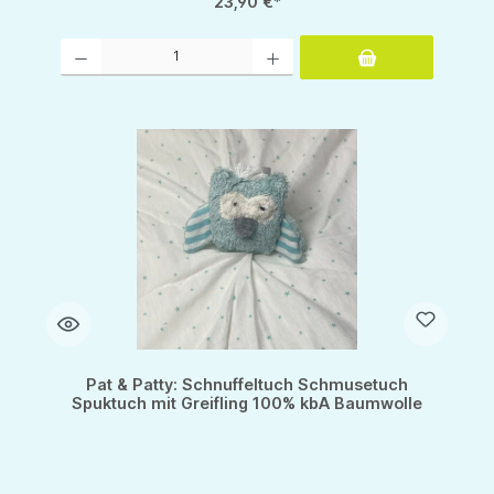
23,90 €*
Produkt Anzahl: Gib den gewünschten Wert ein oder benutze die Schaltflächen um d
Pat & Patty: Schnuffeltuch Schmusetuch
Spuktuch mit Greifling 100% kbA Baumwolle