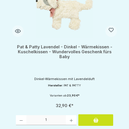
Pat & Patty Lavendel - Dinkel - Wärmekissen -
Kuschelkissen - Wundervolles Geschenk fürs
Baby
Dinkel-Wärmekissen mit Lavendelduft
Hersteller:
PAT & PATTY
Varianten ab
23,90 €*
32,90 €*
Produkt Anzahl: Gib den gewünschten Wert ein oder benutze die Schaltflächen um d