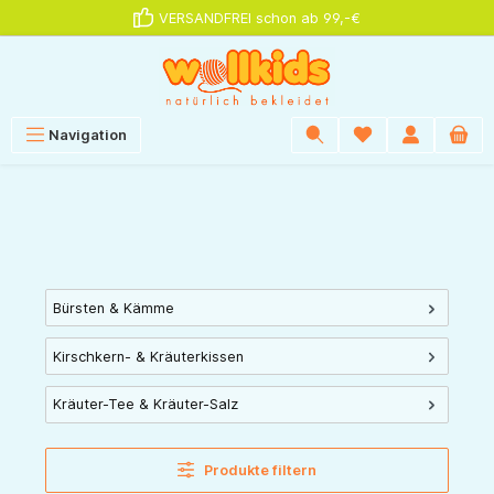
VERSANDFREI schon ab 99,-€
alt springen
Navigation
Bürsten & Kämme
Kirschkern- & Kräuterkissen
Kräuter-Tee & Kräuter-Salz
Produkte filtern