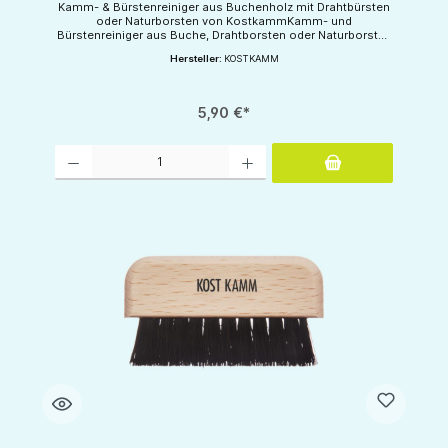
Kamm- & Bürstenreiniger aus Buchenholz mit Drahtbürsten
oder Naturborsten von KostkammKamm- und
Bürstenreiniger aus Buche, Drahtborsten oder Naturborsten
zur HaarentfernungHergestellt in Deutschland.
Hersteller:
KOSTKAMM
5,90 €*
Produkt Anzahl: Gib den gewünschten Wert ein oder benutze die Schaltflächen um d