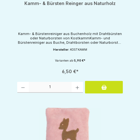
Kamm- & Bürsten Reinger aus Naturholz
Kamm- & Bürstenreiniger aus Buchenholz mit Drahtbürsten
oder Naturborsten von KostkammKamm- und
Bürstenreiniger aus Buche, Drahtborsten oder Naturborsten
zur HaarentfernungHergestellt in Deutschland.
Hersteller:
KOSTKAMM
Varianten ab
5,90 €*
6,50 €*
Produkt Anzahl: Gib den gewünschten Wert ein oder benutze die Schaltflächen um d