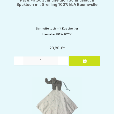
Pat & Patty: Schnuffeltuch Schmusetuch
Spuktuch mit Greifling 100% kbA Baumwolle
Schnuffeltuch mit Kuscheltier
Hersteller:
PAT & PATTY
23,90 €*
Produkt Anzahl: Gib den gewünschten Wert ein oder benutze die Schaltflächen um d