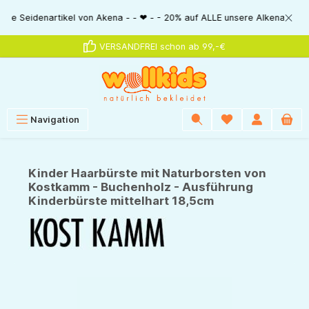
alt springen
Seidenartikel von Akena - - ❤ - - 20% auf ALLE unsere Alkena-Artikel - -
VERSANDFREI schon ab 99,-€
Navigation
Kinder Haarbürste mit Naturborsten von
Kostkamm - Buchenholz - Ausführung
Kinderbürste mittelhart 18,5cm
Bildergalerie überspringen