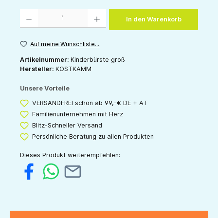
Produkt Anzahl: Gib den gewünschten Wert ein oder benutze die Schaltflächen um die 
In den Warenkorb
Auf meine Wunschliste...
Artikelnummer:
Kinderbürste groß
Hersteller:
KOSTKAMM
Unsere Vorteile
VERSANDFREI schon ab 99,-€ DE + AT
Familienunternehmen mit Herz
Blitz-Schneller Versand
Persönliche Beratung zu allen Produkten
Dieses Produkt weiterempfehlen: