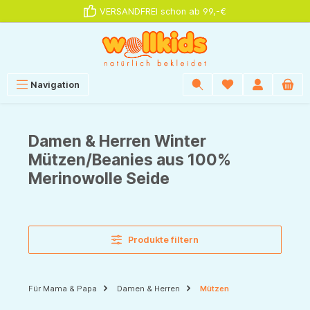
VERSANDFREI schon ab 99,-€
alt springen
Navigation
Damen & Herren Winter
Mützen/Beanies aus 100%
Merinowolle Seide
Produkte filtern
Für Mama & Papa
Damen & Herren
Mützen