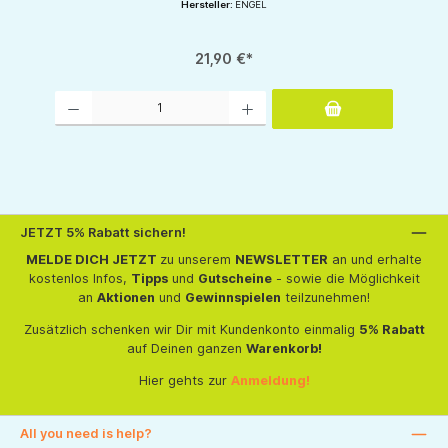
Hersteller:
ENGEL
21,90 €*
Produkt Anzahl: Gib den gewünschten Wert ein oder benutze die Schaltflächen um d
JETZT 5% Rabatt sichern!
MELDE DICH JETZT
zu unserem
NEWSLETTER
an und erhalte
kostenlos Infos,
Tipps
und
Gutscheine
- sowie die Möglichkeit
an
Aktionen
und
Gewinnspielen
teilzunehmen!
Zusätzlich schenken wir Dir mit Kundenkonto einmalig
5% Rabatt
auf Deinen ganzen
Warenkorb!
Hier gehts zur
Anmeldung!
All you need is help?