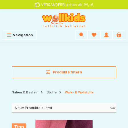
VERSANDFREI schon ab 99,-€
alt springen
Navigation
Produkte filtern
Nähen & Basteln
Stoffe
Walk- & Wollstoffe
Tipp