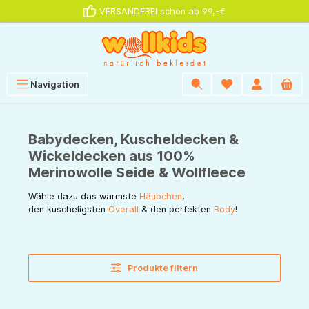
VERSANDFREI schon ab 99,-€
alt springen
Navigation
Babydecken, Kuscheldecken &
Wickeldecken aus 100%
Merinowolle Seide & Wollfleece
Wähle dazu das wärmste
Häubchen
,
den kuscheligsten
Overall
& den perfekten
Body
!
Produkte filtern