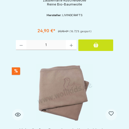
Zauberhafte Kuscheldecke
Reine Bio-Baumwolle
Hersteller:
LIVINGCRAFTS
24,90 €*
29,90 €*
(16.72% gespart)
Produkt Anzahl: Gib den gewünschten Wert ein oder benutze die Schaltflächen um d
%