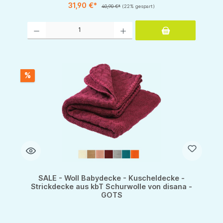
31,90 €*
40,90 €*
(22% gespart)
Produkt Anzahl: Gib den gewünschten Wert ein oder benutze die Schaltflächen um d
%
SALE - Woll Babydecke - Kuscheldecke -
Strickdecke aus kbT Schurwolle von disana -
GOTS