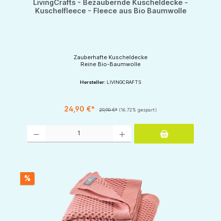
LivingCrafts - Bezaubernde Kuscheldecke -
Kuschelfleece - Fleece aus Bio Baumwolle
Zauberhafte Kuscheldecke
Reine Bio-Baumwolle
Hersteller:
LIVINGCRAFTS
24,90 €*
29,90 €*
(16.72% gespart)
Produkt Anzahl: Gib den gewünschten Wert ein oder benutze die Schaltflächen um d
%