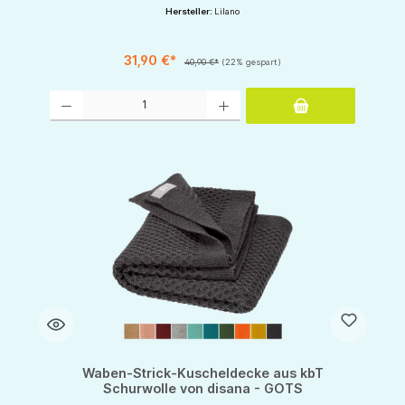
Hersteller:
Lilano
31,90 €*
40,90 €*
(22% gespart)
Produkt Anzahl: Gib den gewünschten Wert ein oder benutze die Schaltflächen um d
Waben-Strick-Kuscheldecke aus kbT
Schurwolle von disana - GOTS