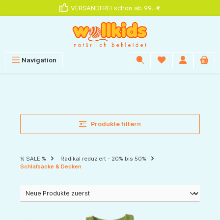
VERSANDFREI schon ab 99,-€
alt springen
Navigation
Produkte filtern
% SALE %
Radikal reduziert - 20% bis 50%
Schlafsäcke & Decken