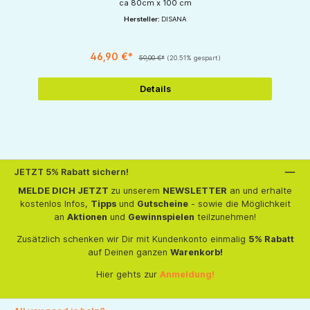
ca 80cm x 100 cm
Hersteller:
DISANA
46,90 €*
59,00 €*
(20.51% gespart)
Details
JETZT 5% Rabatt sichern!
MELDE DICH JETZT
zu unserem
NEWSLETTER
an und erhalte
kostenlos Infos,
Tipps
und
Gutscheine
- sowie die Möglichkeit
an
Aktionen
und
Gewinnspielen
teilzunehmen!
Zusätzlich schenken wir Dir mit Kundenkonto einmalig
5% Rabatt
auf Deinen ganzen
Warenkorb!
Hier gehts zur
Anmeldung!