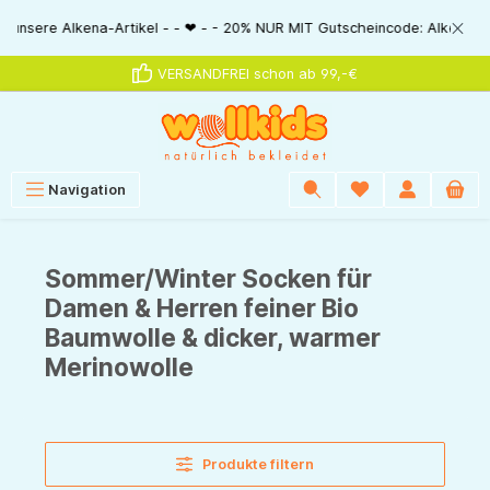
alt springen
- 20% NUR MIT Gutscheincode: AlkenaSSV - - ❤ - - Nur im Bestellablauf d
VERSANDFREI schon ab 99,-€
Navigation
Sommer/Winter Socken für
Damen & Herren feiner Bio
Baumwolle & dicker, warmer
Merinowolle
Produkte filtern