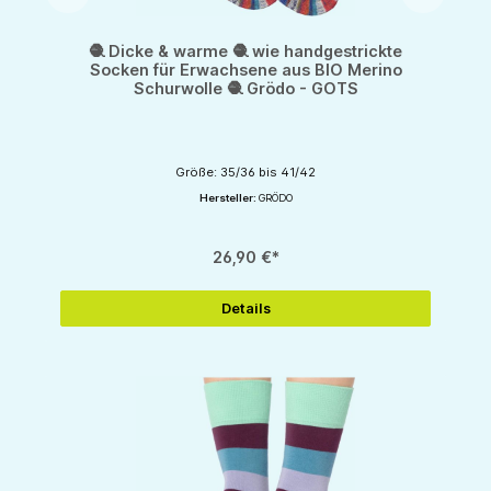
🧶 Dicke & warme 🧶 wie handgestrickte
Socken für Erwachsene aus BIO Merino
Schurwolle 🧶 Grödo - GOTS
Größe: 35/36 bis 41/42
Hersteller:
GRÖDO
26,90 €*
Details