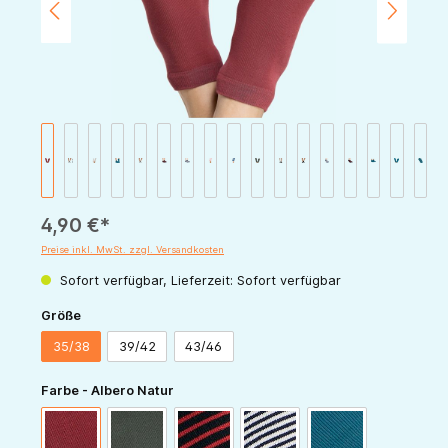
4,90 €*
Preise inkl. MwSt. zzgl. Versandkosten
Sofort verfügbar, Lieferzeit: Sofort verfügbar
auswählen
Größe
35/38
39/42
43/46
auswählen
Farbe - Albero Natur
dunkelrot
bronze-oliv
kirschrot-schwarz
indigo-natur
petrol