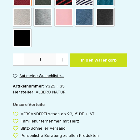
natur
grau-melange
rose
denim-blau
anthrazit
schwarz
Produkt Anzahl: Gib den gewünschten Wert ein oder benutze die Schaltflächen um die 
In den Warenkorb
Auf meine Wunschliste...
Artikelnummer:
9325 - 35
Hersteller:
ALBERO NATUR
Unsere Vorteile
VERSANDFREI schon ab 99,-€ DE + AT
Familienunternehmen mit Herz
Blitz-Schneller Versand
Persönliche Beratung zu allen Produkten