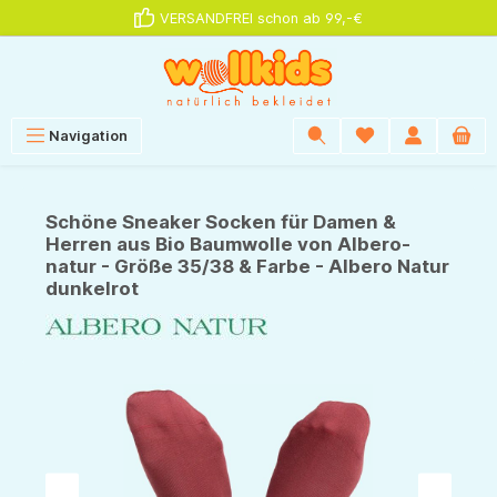
VERSANDFREI schon ab 99,-€
alt springen
Navigation
Schöne Sneaker Socken für Damen &
Herren aus Bio Baumwolle von Albero-
natur - Größe 35/38 & Farbe - Albero Natur
dunkelrot
Bildergalerie überspringen