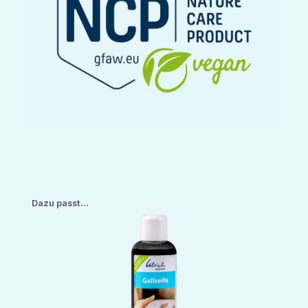
Produktgalerie überspringen
Dazu passt...