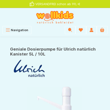
VERSANDFREI schon ab 99,-€
alt springen
Navigation
Geniale Dosierpumpe für Ulrich natürlich
Kanister 5L / 10L
Bildergalerie überspringen