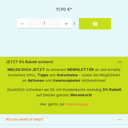
11,90 €*
Produkt Anzahl: Gib den gewünschten Wert ein oder benutze die Schaltflächen um d
1
tflächen um die Anzahl zu erhöhen oder zu reduzieren.
JETZT 5% Rabatt sichern!
MELDE DICH JETZT
zu unserem
NEWSLETTER
an und erhalte
kostenlos Infos,
Tipps
und
Gutscheine
- sowie die Möglichkeit
an
Aktionen
und
Gewinnspielen
teilzunehmen!
Zusätzlich schenken wir Dir mit Kundenkonto einmalig
5% Rabatt
auf Deinen ganzen
Warenkorb!
Hier gehts zur
Anmeldung!
All you need is help?