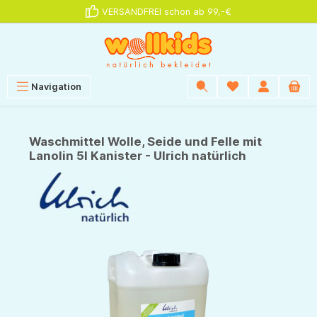
VERSANDFREI schon ab 99,-€
alt springen
Navigation
Waschmittel Wolle, Seide und Felle mit
Lanolin 5l Kanister - Ulrich natürlich
Bildergalerie überspringen