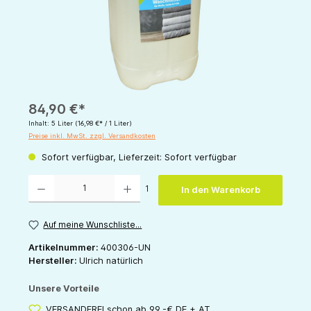
84,90 €*
Inhalt:
5 Liter
(16,98 €* / 1 Liter)
Preise inkl. MwSt. zzgl. Versandkosten
Sofort verfügbar, Lieferzeit: Sofort verfügbar
Produkt Anzahl: Gib den gewünschten Wert ein oder benutze die Schaltflächen um die 
1
In den Warenkorb
Auf meine Wunschliste...
Artikelnummer:
400306-UN
Hersteller:
Ulrich natürlich
Unsere Vorteile
VERSANDFREI schon ab 99,-€ DE + AT