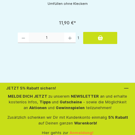
Umfüllen ohne Kleckern
11,90 €*
Produkt Anzahl: Gib den gewünschten Wert ein oder benutze die Schaltflächen um d
1
tflächen um die Anzahl zu erhöhen oder zu reduzieren.
JETZT 5% Rabatt sichern!
MELDE DICH JETZT
zu unserem
NEWSLETTER
an und erhalte
kostenlos Infos,
Tipps
und
Gutscheine
- sowie die Möglichkeit
an
Aktionen
und
Gewinnspielen
teilzunehmen!
Zusätzlich schenken wir Dir mit Kundenkonto einmalig
5% Rabatt
auf Deinen ganzen
Warenkorb!
Hier gehts zur
Anmeldung!