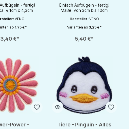
Bügelbild
Aufbügeln - fertig!
Einfach Aufbügeln - fertig!
a: 4,1cm x 4,3cm
Maße: von 3cm bis 10cm
rsteller:
VENO
Hersteller:
VENO
anten ab
1,95 €*
Varianten ab
3,25 €*
rhöhen oder zu reduzieren.
nutze die Schaltflächen um die Anzahl zu erhöhen oder zu reduzieren.
zahl: Gib den gewünschten Wert ein oder benutze die Schaltflächen um die 
Produkt Anzahl: Gib den gewünschten Wert 
3,40 €*
5,40 €*
wer-Power -
Tiere - Pinguin - Alles