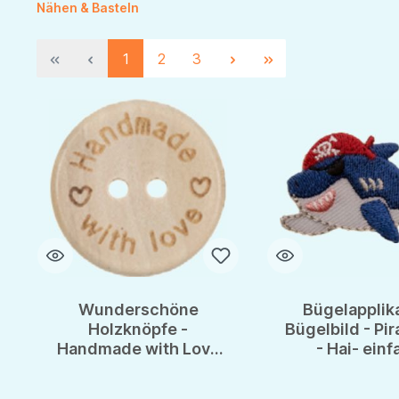
Nähen & Basteln
1
2
3
Wunderschöne
Bügelapplik
Holzknöpfe -
Bügelbild - Pir
Handmade with Love
- Hai- einf
Gravur - 20mm -
Aufbügeln & 
Holzknopf