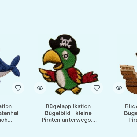
ation
Bügelapplikation
Büge
atenhai
Bügelbild - kleine
Büge
ach
Piraten unterwegs...
Pir
fertig
Papagei dabei!
einfa
einfach Aufbügeln &