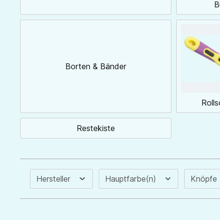
B
Borten & Bänder
Rolls
Restekiste
Hersteller
Hauptfarbe(n)
Knöpfe