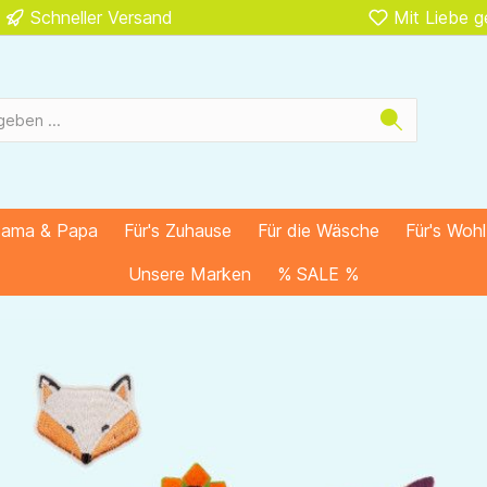
Schneller Versand
Mit Liebe 
Mama & Papa
Für's Zuhause
Für die Wäsche
Für's Woh
Unsere Marken
% SALE %
llwalk-Stoff Meterware & Applis, sowie E
ie zum Basteln & selber nähen.