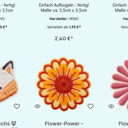
fertig
- fertig!
Einfach Aufbügeln - fertig!
Einfach 
x 3,1cm
Maße ca: 3,5cm x 3,5cm
Maße c
NO
Hersteller:
VENO
He
5 €*
Varianten ab
1,95 €*
Vari
en gewünschten Wert ein oder benutze die Schaltflächen um die Anzahl zu e
Produkt Anzahl: Gib den gewünschten Wert ein oder be
Produkt An
2,40 €*
uchs 🦊
Flower-Power -
Flo