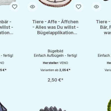
hbär -
Tiere - Affe - Äffchen
Tiere -
illst -
- Alles was Du willst -
Bär, 
ation
Bügelapplikation
was
d
Bügelbild
Büge
Bügelbild
- fertig!
Einfach Aufbügeln - fertig!
Einfach 
NO
Hersteller:
VENO
He
5 €*
Varianten ab
2,05 €*
Vari
chaltflächen um die Anzahl zu erhöhen oder zu reduzieren.
en gewünschten Wert ein oder benutze die Schaltflächen um die Anzahl zu e
Produkt Anzahl: Gib den gewünschten Wert ein oder be
Produkt An
2,50 €*