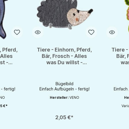
, Pferd,
Tiere - Einhorn, Pferd,
Tiere -
 Alles
Bär, Frosch - Alles
Bär, 
st -
was Du willst -
was
ation
Bügelapplikation
Büge
d
Bügelbild
Bügelbild
- fertig!
Einfach Aufbügeln - fertig!
Einfach 
NO
Hersteller:
VENO
He
5 €*
Vari
chaltflächen um die Anzahl zu erhöhen oder zu reduzieren.
en gewünschten Wert ein oder benutze die Schaltflächen um die Anzahl zu e
Produkt Anzahl: Gib den gewünschten Wert ein oder be
Produkt An
2,05 €*