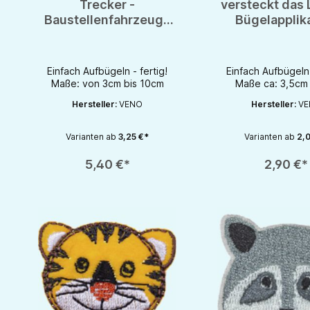
Trecker -
versteckt das 
Baustellenfahrzeuge
Bügelapplik
& Feuerwehr -
Bügelbil
Bügelapplikation
Bügelbild
Einfach Aufbügeln - fertig!
Einfach Aufbügeln 
Maße: von 3cm bis 10cm
Maße ca: 3,5cm
Hersteller:
VENO
Hersteller:
VE
Varianten ab
3,25 €*
Varianten ab
2,0
Produkt Anzahl: Gib den gewünschten Wert ein oder benutze die S
Produkt Anzahl: Gib d
5,40 €*
2,90 €*