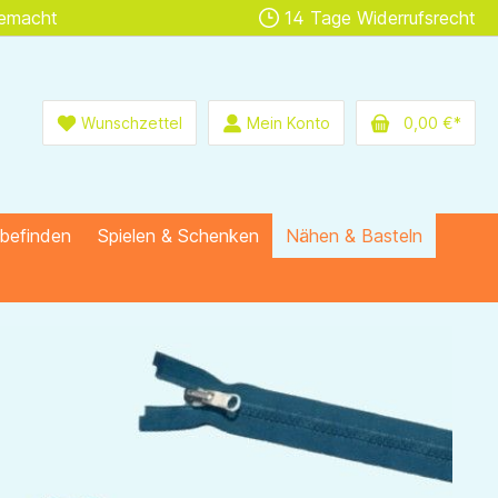
gemacht
14 Tage Widerrufsrecht
Wunschzettel
Mein Konto
0,00 €*
lbefinden
Spielen & Schenken
Nähen & Basteln
infassbänder & Stopfgarn