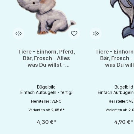
Tiere - Einhorn, Pferd,
Tiere - Einhorn
Bär, Frosch - Alles
Bär, Frosch -
was Du willst -
was Du will
Bügelapplikation
Bügelapplik
Bügelbild
Bügelbil
Bügelbild
Bügelbild
Einfach Aufbügeln - fertig!
Einfach Aufbügeln 
Hersteller:
VENO
Hersteller:
VE
Varianten ab
2,05 €*
Varianten ab
2,0
Produkt Anzahl: Gib den gewünschten Wert ein oder benutze die S
Produkt Anzahl: Gib d
4,30 €*
4,90 €*