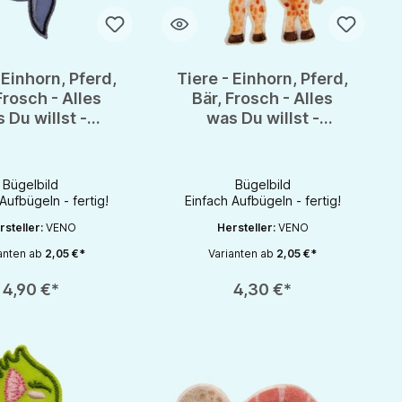
 Einhorn, Pferd,
Tiere - Einhorn, Pferd,
Frosch - Alles
Bär, Frosch - Alles
 Du willst -
was Du willst -
lapplikation
Bügelapplikation
Bügelbild
Bügelbild
Bügelbild
Bügelbild
Aufbügeln - fertig!
Einfach Aufbügeln - fertig!
rsteller:
VENO
Hersteller:
VENO
anten ab
2,05 €*
Varianten ab
2,05 €*
rhöhen oder zu reduzieren.
nutze die Schaltflächen um die Anzahl zu erhöhen oder zu reduzieren.
zahl: Gib den gewünschten Wert ein oder benutze die Schaltflächen um die 
Produkt Anzahl: Gib den gewünschten Wert 
4,90 €*
4,30 €*