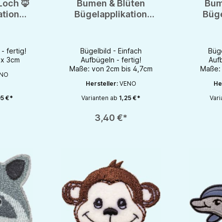
Loch 🦊
Bumen & Blüten
Bum
ation
Bügelapplikation
Büge
d
Bügelbild
- fertig!
Bügelbild - Einfach
Büge
 x 3cm
Aufbügeln - fertig!
Aufb
Maße: von 2cm bis 4,7cm
Maße:
NO
Hersteller:
VENO
He
5 €*
Varianten ab
1,25 €*
Vari
chaltflächen um die Anzahl zu erhöhen oder zu reduzieren.
en gewünschten Wert ein oder benutze die Schaltflächen um die Anzahl zu e
Produkt Anzahl: Gib den gewünschten Wert ein oder be
Produkt An
3,40 €*