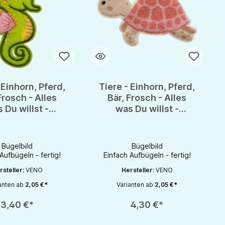
 Einhorn, Pferd,
Tiere - Einhorn, Pferd,
Frosch - Alles
Bär, Frosch - Alles
 Du willst -
was Du willst -
lapplikation
Bügelapplikation
Bügelbild
Bügelbild
Bügelbild
Bügelbild
Aufbügeln - fertig!
Einfach Aufbügeln - fertig!
rsteller:
VENO
Hersteller:
VENO
anten ab
2,05 €*
Varianten ab
2,05 €*
rhöhen oder zu reduzieren.
nutze die Schaltflächen um die Anzahl zu erhöhen oder zu reduzieren.
zahl: Gib den gewünschten Wert ein oder benutze die Schaltflächen um die 
Produkt Anzahl: Gib den gewünschten Wert 
3,40 €*
4,30 €*