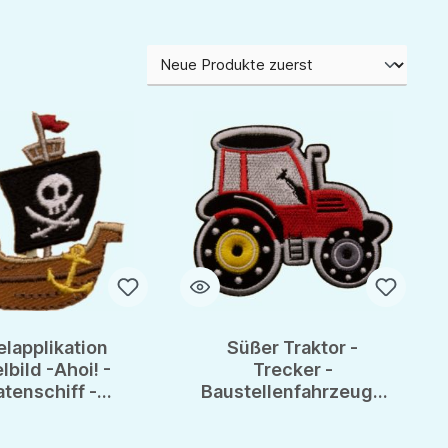
lapplikation
Süßer Traktor -
lbild -Ahoi! -
Trecker -
atenschiff -
Baustellenfahrzeuge
ch Aufbügeln &
& Feuerwehr -
fertig
Bügelapplikation