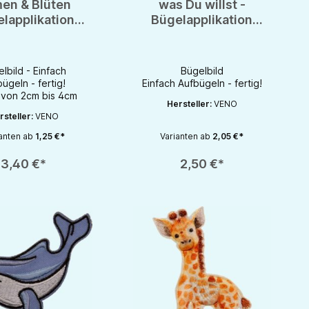
en & Blüten
was Du willst -
lapplikation
Bügelapplikation
Bügelbild
Bügelbild
lbild - Einfach
Bügelbild
ügeln - fertig!
Einfach Aufbügeln - fertig!
 von 2cm bis 4cm
Hersteller:
VENO
rsteller:
VENO
anten ab
1,25 €*
Varianten ab
2,05 €*
rhöhen oder zu reduzieren.
nutze die Schaltflächen um die Anzahl zu erhöhen oder zu reduzieren.
zahl: Gib den gewünschten Wert ein oder benutze die Schaltflächen um die 
Produkt Anzahl: Gib den gewünschten Wert 
3,40 €*
2,50 €*