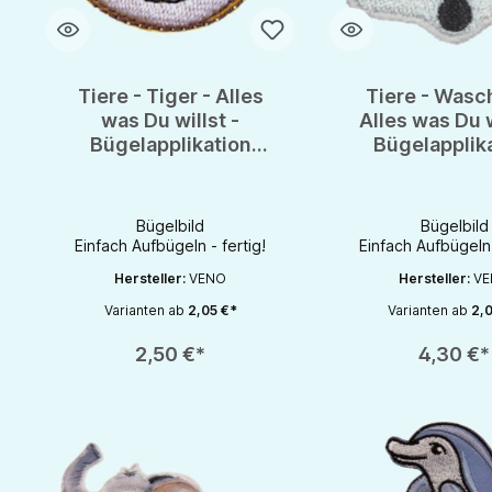
Tiere - Tiger - Alles
Tiere - Wasc
was Du willst -
Alles was Du w
Bügelapplikation
Bügelapplik
Bügelbild
Bügelbil
Bügelbild
Bügelbild
Einfach Aufbügeln - fertig!
Einfach Aufbügeln 
Hersteller:
VENO
Hersteller:
VE
Varianten ab
2,05 €*
Varianten ab
2,0
Produkt Anzahl: Gib den gewünschten Wert ein oder benutze die S
Produkt Anzahl: Gib d
2,50 €*
4,30 €*