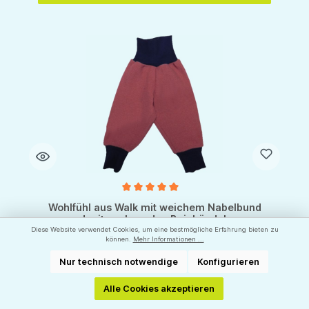
Durchschnittliche Bewertung von 5 von 5 Sternen
Wohlfühl aus Walk mit weichem Nabelbund
und mitwachsenden Beinbündchen
Diese Website verwendet Cookies, um eine bestmögliche Erfahrung bieten zu
können.
Mehr Informationen ...
Nur technisch notwendige
Konfigurieren
Größen: 62/68 bis 122/128
Alle Cookies akzeptieren
Hersteller:
WOLLKIDS