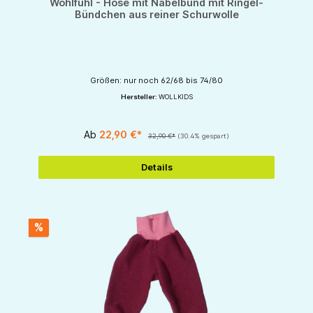
Wohlfühl - Hose mit Nabelbund mit Ringel-
Bündchen aus reiner Schurwolle
Größen: nur noch 62/68 bis 74/80
Hersteller:
WOLLKIDS
Ab
22,90 €*
32,90 €*
(30.4% gespart)
Details
%