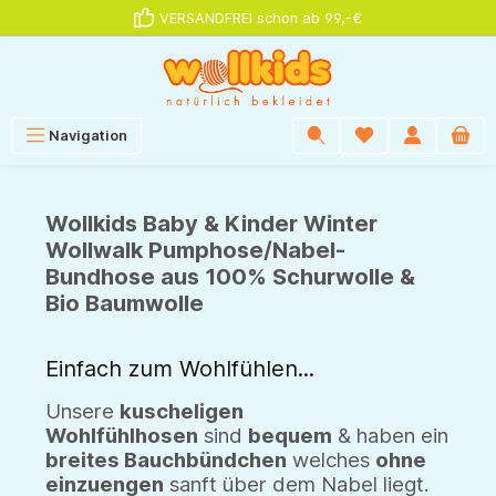
VERSANDFREI schon ab 99,-€
alt springen
Navigation
Wollkids Baby & Kinder Winter
Wollwalk Pumphose/Nabel-
Bundhose aus 100% Schurwolle &
Bio Baumwolle
Einfach zum Wohlfühlen...
Unsere
kuscheligen
Wohlfühlhosen
sind
bequem
& haben ein
breites Bauchbündchen
welches
ohne
einzuengen
sanft über dem Nabel liegt.