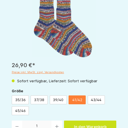
26,90 €*
Preise inkl. MwSt. zzgl. Versandkosten
Sofort verfügbar, Lieferzeit: Sofort verfügbar
auswählen
Größe
35/36
37/38
39/40
41/42
43/44
45/46
Produkt Anzahl: Gib den gewünschten Wert ein oder benutze die Schaltflächen um die 
In den Warenkorb