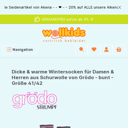
alt springen
idenartikel von Akena - - ❤ - - 20% auf ALLE unsere Alkena-Artikel - - ❤
VERSANDFREI schon ab 99,-€
Navigation
Dicke & warme Wintersocken für Damen &
Herren aus Schurwolle von Grödo - bunt -
Größe 41/42
Bildergalerie überspringen